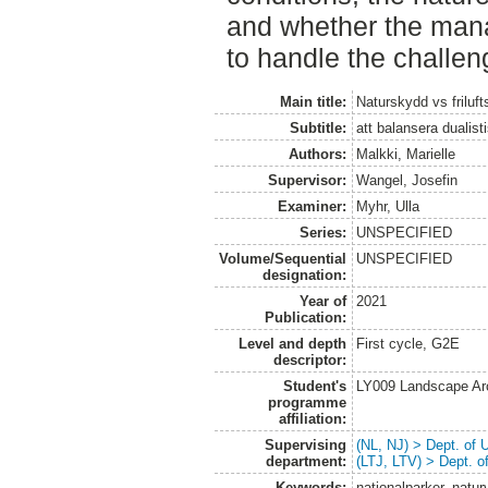
and whether the man
to handle the challeng
Main title:
Naturskydd vs frilufts
Subtitle:
att balansera dualist
Authors:
Malkki, Marielle
Supervisor:
Wangel, Josefin
Examiner:
Myhr, Ulla
Series:
UNSPECIFIED
Volume/Sequential
UNSPECIFIED
designation:
Year of
2021
Publication:
Level and depth
First cycle, G2E
descriptor:
Student's
LY009 Landscape Ar
programme
affiliation:
Supervising
(NL, NJ) > Dept. of
department:
(LTJ, LTV) > Dept. 
Keywords:
nationalparker, naturv