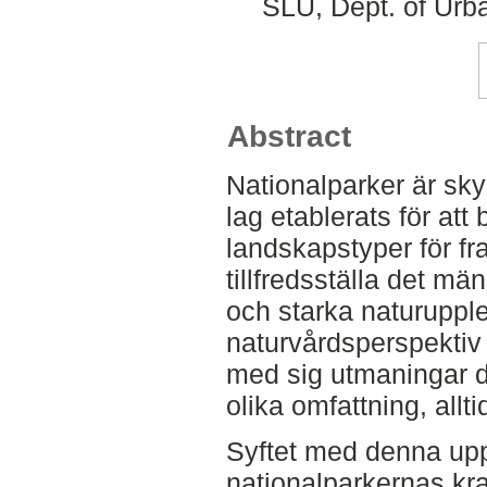
SLU, Dept. of Urb
Abstract
Nationalparker är sk
lag etablerats för att
landskapstyper för f
tillfredsställa det mä
och starka naturupple
naturvårdsperspektiv 
med sig utmaningar då
olika omfattning, allti
Syftet med denna upps
nationalparkernas kra