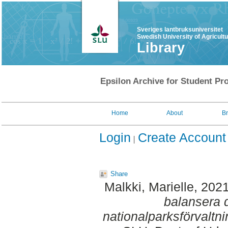
Sveriges lantbruksuniversitet
Swedish University of Agricult
Library
Epsilon Archive for Student Pro
Home
About
B
Login
Create Account
Share
Malkki, Marielle
, 202
balansera d
nationalparksförvaltni