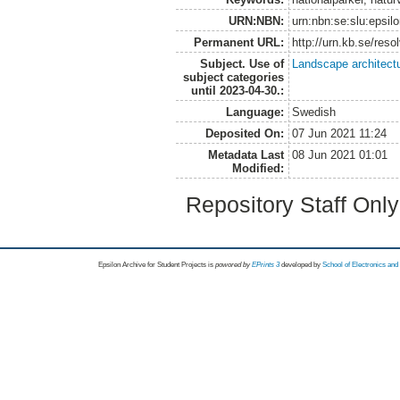
URN:NBN:
urn:nbn:se:slu:epsil
Permanent URL:
http://urn.kb.se/res
Subject. Use of
Landscape architect
subject categories
until 2023-04-30.:
Language:
Swedish
Deposited On:
07 Jun 2021 11:24
Metadata Last
08 Jun 2021 01:01
Modified:
Repository Staff Onl
Epsilon Archive for Student Projects is
powored by
EPrints 3
developed by
School of Electronics an