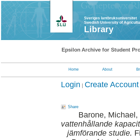
Sveriges lantbruksuniversitet
Swedish University of Agricult
Library
Epsilon Archive for Student Pro
Home
About
B
Login
Create Account
Share
Barone, Michael
,
vattenhållande kapaci
jämförande studie.
Fi