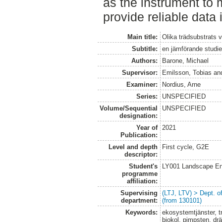
as the instrument to 
provide reliable data 
Main title:
Olika trädsubstrats 
Subtitle:
en jämförande studi
Authors:
Barone, Michael
Supervisor:
Emilsson, Tobias
an
Examiner:
Nordius, Arne
Series:
UNSPECIFIED
Volume/Sequential
UNSPECIFIED
designation:
Year of
2021
Publication:
Level and depth
First cycle, G2E
descriptor:
Student's
LY001 Landscape E
programme
affiliation:
Supervising
(LTJ, LTV) > Dept. 
department:
(from 130101)
Keywords:
ekosystemtjänster, t
biokol, pimpsten, drä