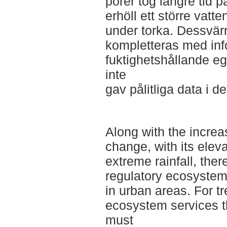
porer tog längre tid p
erhöll ett större vatt
under torka. Dessvärr
kompletteras med inf
fuktighetshållande e
inte
gav pålitliga data i de
Along with the incre
change, with its ele
extreme rainfall, ther
regulatory ecosystem 
in urban areas. For tr
ecosystem services t
must