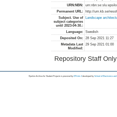
URN:NBN:
urn:nbn:se:slu:epsil
Permanent URL:
http://urn.kb.se/res
Subject. Use of
Landscape architect
subject categories
until 2023-04-30.:
Language:
Swedish
Deposited On:
28 Sep 2021 11:27
Metadata Last
29 Sep 2021 01:00
Modified:
Repository Staff Onl
Epsilon Archive for Student Projects is
powored by
EPrints 3
developed by
School of Electronics an