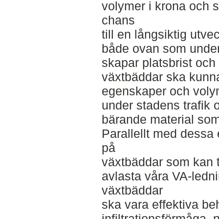
volymer i krona och s
chans
till en långsiktig utve
både ovan som under 
skapar platsbrist och 
växtbäddar ska kunna
egenskaper och volym
under stadens trafik 
bärande material som 
Parallellt med dessa
på
växtbäddar som kan t
avlasta våra VA-ledni
växtbäddar
ska vara effektiva b
infiltrationsförmåga, n