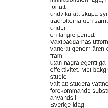
för att
undvika att skapa syre
trädrötterna och samt
under
en längre period.
Växtbäddarnas utform
varierat genom åren o
fram
utan några egentliga
effektivitet. Mot bak
studie
valt att studera vattn
förekommande substr
används i
Sverige idag.