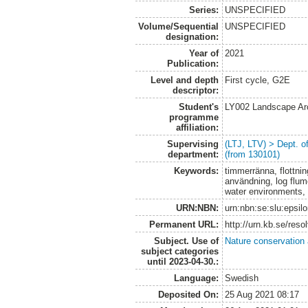
Series:
UNSPECIFIED
Volume/Sequential
UNSPECIFIED
designation:
Year of
2021
Publication:
Level and depth
First cycle, G2E
descriptor:
Student's
LY002 Landscape Ar
programme
affiliation:
Supervising
(LTJ, LTV) > Dept. 
department:
(from 130101)
Keywords:
timmerränna, flottnin
användning, log flume
water environments,
URN:NBN:
urn:nbn:se:slu:epsil
Permanent URL:
http://urn.kb.se/res
Subject. Use of
Nature conservation
subject categories
until 2023-04-30.:
Language:
Swedish
Deposited On:
25 Aug 2021 08:17