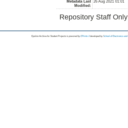
Metadata Last
26 Aug 2021 01:01
Modified:
Repository Staff Onl
Epsilon Archive for Student Projects is
powored by
EPrints 3
developed by
School of Electronics an