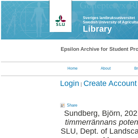
Sveriges lantbruksuniversitet
Swedish University of Agricult
Library
Epsilon Archive for Student Pro
Home
About
B
Login
Create Account
Share
Sundberg, Björn
, 20
timmerrännans potent
SLU, Dept. of Landsca