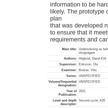
information to be hard
likely. The prototype
plan
that was developed n
to ensure that it meet
requirements and can 
Main title:
Undersökning av beh
skogsägare
Authors:
Höglund, David Erik
Supervisor:
Eriksson, Ola
Examiner:
Brukas, Vilis
Series:
UNSPECIFIED
Volume/Sequential
UNSPECIFIED
designation:
Year of
2021
Publication:
Level and depth
Second cycle, A2E
descriptor: