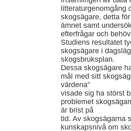
litteraturgenomgång o
skogsägare, detta för
ämnet samt undersö
efterfrågar och behöv
Studiens resultatet t
skogsägare i dagsläge
skogsbruksplan.
Dessa skogsägare ha
mål med sitt skogsäg
värdena”
visade sig ha störst 
problemet skogsägarn
är brist på
tid. Av skogsägarna 
kunskapsnivå om skog