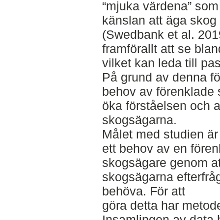
“mjuka värdena” som 
känslan att äga skog f
(Swedbank et al. 201
framförallt att se bl
vilket kan leda till pa
På grund av denna för
behov av förenklade 
öka förståelsen och a
skogsägarna.
Målet med studien är
ett behov av en före
skogsägare genom at
skogsägarna efterfrå
behöva. För att
göra detta har metod
Insamlingen av data h