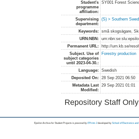
Student's
SY001 Forest Scien
programme
affiliation:
Supervising
(S) > Southern Swed
department:
Keywords:
små skogsägare, Sk
URN:NBN:
urn:nbn:se:slu:epsil
Permanent URL:
http://urn.kb.se/res
Subject. Use of
Forestry production
subject categories
until 2023-04-30.:
Language:
Swedish
Deposited On:
28 Sep 2021 06:50
Metadata Last
29 Sep 2021 01:01
Modified:
Repository Staff Onl
Epsilon Archive for Student Projects is
powored by
EPrints 3
developed by
School of Electronics an