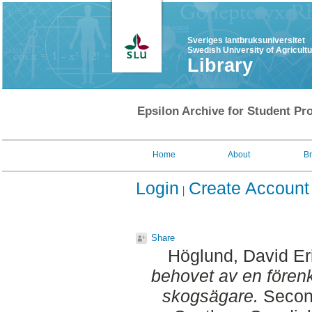
Sveriges lantbruksuniversitet
Swedish University of Agricult
Library
Epsilon Archive for Student Pro
Home
About
B
Login
Create Account
Share
Höglund, David Er
behovet av en fören
skogsägare.
Second