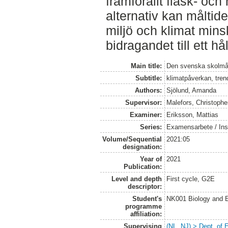
framförallt fläsk- och
alternativ kan måltid
miljö och klimat minsk
bidragandet till ett h
Main title:
Den svenska skolmålt
Subtitle:
klimatpåverkan, tren
Authors:
Sjölund, Amanda
Supervisor:
Malefors, Christophe
Examiner:
Eriksson, Mattias
Series:
Examensarbete / Inst
Volume/Sequential
2021:05
designation:
Year of
2021
Publication:
Level and depth
First cycle, G2E
descriptor:
Student's
NK001 Biology and E
programme
affiliation:
Supervising
(NL, NJ) > Dept. of