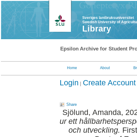
Sveriges lantbruksuniversitet
Swedish University of Agricult
Library
Epsilon Archive for Student Pro
Home
About
B
Login
Create Account
Share
Sjölund, Amanda
, 20
ur ett hållbarhetspersp
och utveckling.
Firs