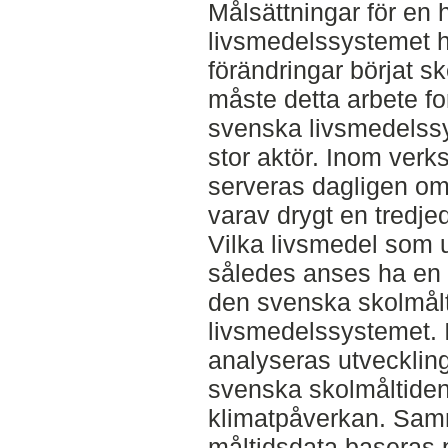
Målsättningar för en 
livsmedelssystemet har
förändringar börjat s
måste detta arbete fo
svenska livsmedelssys
stor aktör. Inom verk
serveras dagligen omk
varav drygt en tredje
Vilka livsmedel som 
således anses ha en
den svenska skolmålt
livsmedelssystemet. 
analyseras utvecklin
svenska skolmåltiden
klimatpåverkan. Sam
måltidsdata baseras 