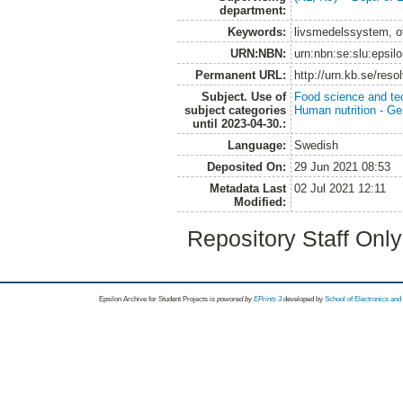
department:
Keywords:
livsmedelssystem, of
URN:NBN:
urn:nbn:se:slu:epsil
Permanent URL:
http://urn.kb.se/res
Subject. Use of
Food science and te
subject categories
Human nutrition - Ge
until 2023-04-30.:
Language:
Swedish
Deposited On:
29 Jun 2021 08:53
Metadata Last
02 Jul 2021 12:11
Modified:
Repository Staff Onl
Epsilon Archive for Student Projects is
powored by
EPrints 3
developed by
School of Electronics an