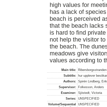
high values for meetin
has a lack of specie
beach is perceived 
that the beach lacks s
is hard to find priva
not help the visitor t
the beach. The dune
meadows give visitor
values according to t
Main title:
Ribersborgsstrande
Subtitle:
hur upplever besöka
Authors:
Spirén Lindberg, Eri
Supervisor:
Folkesson, Anders
Examiner:
Sjöstedt, Victoria
Series:
UNSPECIFIED
Volume/Sequential
UNSPECIFIED