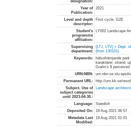
designation:
Year of
2021
Publication:
Level and depth
First cycle, G2E
descriptor:
Student's
LY002 Landscape Ar
programme
affiliation:
Supervising
(LTJ, LTV) > Dept. 
department:
(from 130101)
Keywords:
hälsofrämjande park 
karaktärer, strand, 
Grahn’s 8 perceived
URN:NBN:
urn:nbn:se:slu:epsil
Permanent URL:
http://urn.kb.se/res
Subject. Use of
Landscape architect
subject categories
until 2023-04-30.:
Language:
Swedish
Deposited On:
18 Aug 2021 06:57
Metadata Last
19 Aug 2021 01:01
Modified: