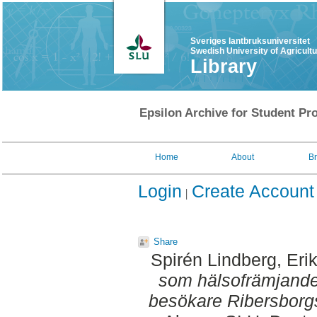
Sveriges lantbruksuniversitet
Swedish University of Agricult
Library
Epsilon Archive for Student Pro
Home
About
B
Login
Create Account
Share
Spirén Lindberg, Eri
som hälsofrämjande
besökare Ribersborg