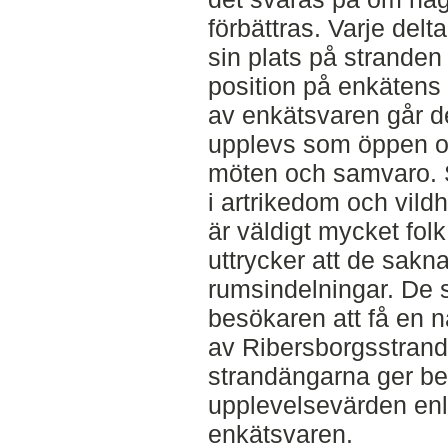
förbättras. Varje delta
sin plats på stranden
position på enkätens
av enkätsvaren går de
upplevs som öppen o
möten och samvaro. S
i artrikedom och vild
är väldigt mycket fo
uttrycker att de sak
rumsindelningar. De s
besökaren att få en n
av Ribersborgsstran
strandängarna ger b
upplevelsevärden enl
enkätsvaren.