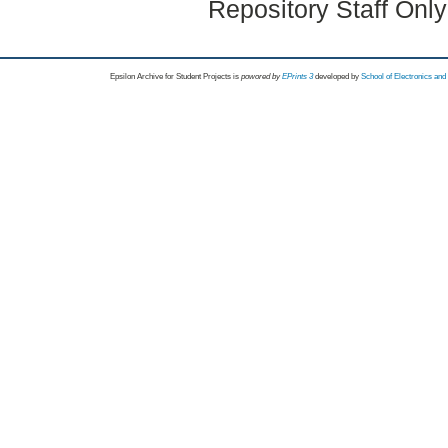
Repository Staff Onl
Epsilon Archive for Student Projects is
powored by
EPrints 3
developed by
School of Electronics an