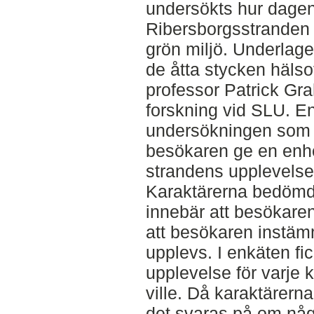
undersökts hur dage
Ribersborgsstranden
grön miljö. Underlaget
de åtta stycken häls
professor Patrick Gr
forskning vid SLU. E
undersökningen som ett
besökaren ge en enh
strandens upplevelse
Karaktärerna bedömde
innebär att besökare
att besökaren instämm
upplevs. I enkäten fi
upplevelse för varje k
ville. Då karaktärer
det svaras på om någ