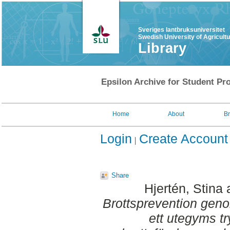
Sveriges lantbruksuniversitet
Swedish University of Agricult
Library
Epsilon Archive for Student Pro
Home
About
B
Login
Create Account
Share
Hjertén, Stina
Brottsprevention geno
ett utegyms t