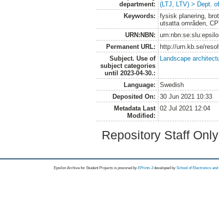
department:
(LTJ, LTV) > Dept. 
Keywords:
fysisk planering, bro
utsatta områden, CP
URN:NBN:
urn:nbn:se:slu:epsil
Permanent URL:
http://urn.kb.se/res
Subject. Use of
Landscape architect
subject categories
until 2023-04-30.:
Language:
Swedish
Deposited On:
30 Jun 2021 10:33
Metadata Last
02 Jul 2021 12:04
Modified:
Repository Staff Onl
Epsilon Archive for Student Projects is
powored by
EPrints 3
developed by
School of Electronics an