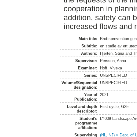
cooperation in plann
addition, safety can 
increased flows and n
Main title:
Brottsprevention ge
Subtitle:
en studie av ett ute
Authors:
Hjertén, Stina
and
T
Supervisor:
Persson, Anna
Examiner:
Hoff, Viveka
Series:
UNSPECIFIED
Volume/Sequential
UNSPECIFIED
designation:
Year of
2021
Publication:
Level and depth
First cycle, G2E
descriptor:
Student's
LY009 Landscape Ar
programme
affiliation:
Supervising
(NL, NJ) > Dept. of