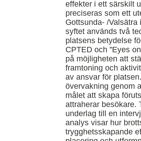
effekter i ett särskilt
preciseras som ett u
Gottsunda- /Valsätra i
syftet används två te
platsens betydelse fö
CPTED och ”Eyes on t
på möjligheten att st
framtoning och aktivi
av ansvar för platsen
övervakning genom ak
målet att skapa förut
attraherar besökare.
underlag till en inter
analys visar hur bro
trygghetsskapande ef
placering och utformn