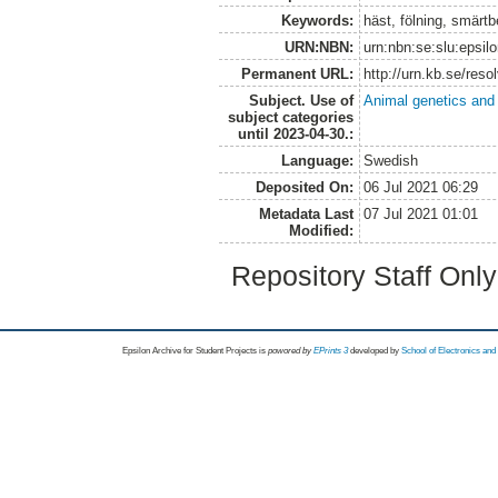
Keywords:
häst, fölning, smärt
URN:NBN:
urn:nbn:se:slu:epsil
Permanent URL:
http://urn.kb.se/res
Subject. Use of
Animal genetics and
subject categories
until 2023-04-30.:
Language:
Swedish
Deposited On:
06 Jul 2021 06:29
Metadata Last
07 Jul 2021 01:01
Modified:
Repository Staff Onl
Epsilon Archive for Student Projects is
powored by
EPrints 3
developed by
School of Electronics an