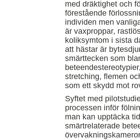
med dräktighet och f
förestående förlossn
individen men vanli
är vaxproppar, rastlös
koliksymtom i sista 
att hästar är bytesdjur
smärttecken som bla
beteendestereotypier
stretching, flemen o
som ett skydd mot rov
Syftet med pilotstudie
processen inför fölni
man kan upptäcka tidi
smärtrelaterade bete
övervakningskameror