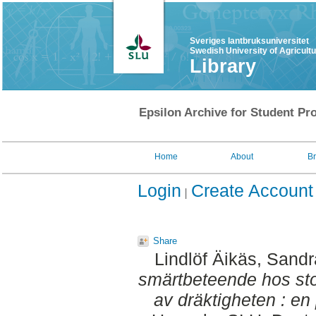
Sveriges lantbruksuniversitet
Swedish University of Agricult
Library
Epsilon Archive for Student Pro
Home
About
B
Login
Create Account
Share
Lindlöf Äikäs, Sandr
smärtbeteende hos sto
av dräktigheten : en 