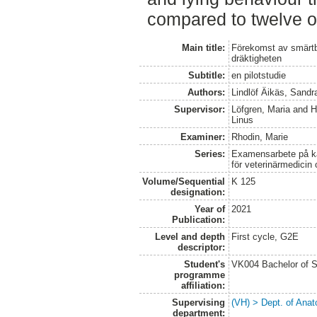
compared to twelve or
Main title:
Förekomst av smärtb
dräktigheten
Subtitle:
en pilotstudie
Authors:
Lindlöf Äikäs, Sandr
Supervisor:
Löfgren, Maria
and
H
Linus
Examiner:
Rhodin, Marie
Series:
Examensarbete på kan
för veterinärmedicin
Volume/Sequential
K 125
designation:
Year of
2021
Publication:
Level and depth
First cycle, G2E
descriptor:
Student's
VK004 Bachelor of S
programme
affiliation:
Supervising
(VH) > Dept. of Anat
department: