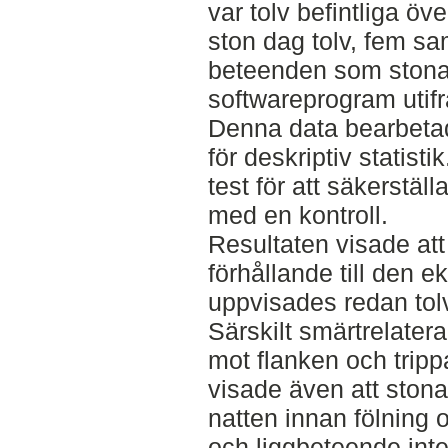
var tolv befintliga öv
ston dag tolv, fem sa
beteenden som stona 
softwareprogram utifr
Denna data bearbeta
för deskriptiv statist
test för att säkerstä
med en kontroll.
Resultaten visade att
förhållande till den 
uppvisades redan tolv
Särskilt smärtrelater
mot flanken och trip
visade även att stona
natten innan fölning o
och liggbeteende inte