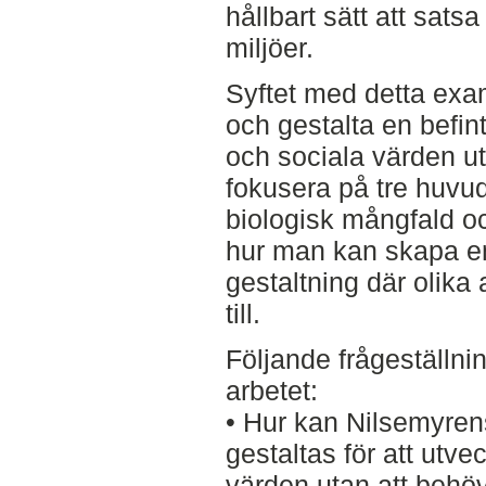
hållbart sätt att sats
miljöer.
Syftet med detta exa
och gestalta en befint
och sociala värden u
fokusera på tre huvu
biologisk mångfald oc
hur man kan skapa e
gestaltning där olika 
till.
Följande frågeställni
arbetet:
• Hur kan Nilsemyren
gestaltas för att utve
värden utan att beh