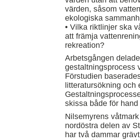
värden, såsom vatte
ekologiska samman
• Vilka riktlinjer ska 
att främja vattenreni
rekreation?
Arbetsgången delades
gestaltningsprocess vi
Förstudien baserades
litteratursökning och
Gestaltningsprocesse
skissa både för hand o
Nilsemyrens våtmark 
nordöstra delen av St
har två dammar grävts