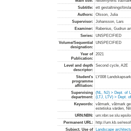
Main title:
Nilsemyrens våtmark
Subtitle:
ett gestaltningsförs
Authors:
Olsson, Julia
Supervisor:
Johansson, Lars
Examiner:
Rabenius, Gudrun
a
Series:
UNSPECIFIED
Volume/Sequential
UNSPECIFIED
designation:
Year of
2021
Publication:
Level and depth
Second cycle, A2E
descriptor:
Student's
LY008 Landskapsark
programme
affiliation:
Supervising
(NL, NJ) > Dept. of
department:
(LTJ, LTV) > Dept. 
Keywords:
våtmark, våtmark ges
estetiska värden, Ni
URN:NBN:
urn:nbn:se:slu:epsil
Permanent URL:
http://urn.kb.se/res
Subject. Use of
Landscape architect