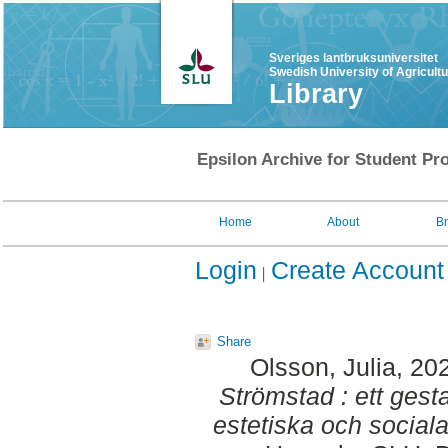
Sveriges lantbruksuniversitet
Swedish University of Agricult
Library
Epsilon Archive for Student Pro
Home
About
B
Login
Create Account
Share
Olsson, Julia
, 20
Strömstad : ett gest
estetiska och social