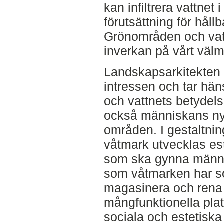
kan infiltrera vattnet 
förutsättning för håll
Grönområden och vatt
inverkan på vårt väl
Landskapsarkitekten
intressen och tar hän
och vattnets betydel
också människans nyt
områden. I gestaltnin
våtmark utvecklas es
som ska gynna männi
som våtmarken har som
magasinera och rena 
mångfunktionella pla
sociala och estetiska 