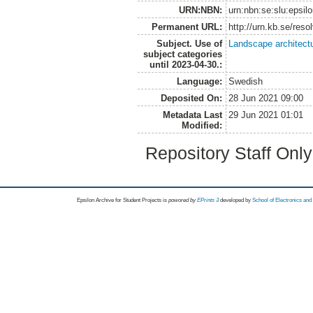
URN:NBN:
urn:nbn:se:slu:epsil
Permanent URL:
http://urn.kb.se/res
Subject. Use of
Landscape architect
subject categories
until 2023-04-30.:
Language:
Swedish
Deposited On:
28 Jun 2021 09:00
Metadata Last
29 Jun 2021 01:01
Modified:
Repository Staff Onl
Epsilon Archive for Student Projects is
powored by
EPrints 3
developed by
School of Electronics an