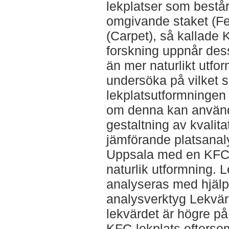
lekplatser som består
omgivande staket (F
(Carpet), så kallade 
forskning uppnår dess
än mer naturlikt utfor
undersöka på vilket s
lekplatsutformningen
om denna kan använ
gestaltning av kvalita
jämförande platsanaly
Uppsala med en KFC-
naturlik utformning. 
analyseras med hjäl
analysverktyg Lekvärd
lekvärdet är högre på
KFC-lekplats eftersom