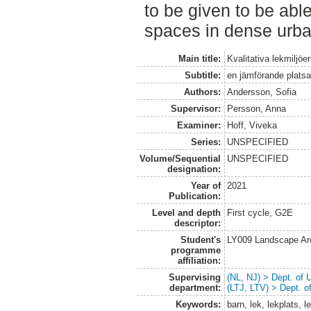
to be given to be able
spaces in dense urba
Main title:
Kvalitativa lekmiljöe
Subtitle:
en jämförande platsa
Authors:
Andersson, Sofia
Supervisor:
Persson, Anna
Examiner:
Hoff, Viveka
Series:
UNSPECIFIED
Volume/Sequential
UNSPECIFIED
designation:
Year of
2021
Publication:
Level and depth
First cycle, G2E
descriptor:
Student's
LY009 Landscape Ar
programme
affiliation:
Supervising
(NL, NJ) > Dept. of
department:
(LTJ, LTV) > Dept. 
Keywords:
barn, lek, lekplats, l