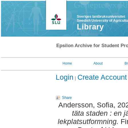
Sveriges lantbruksuniversitet
Swedish University of Agricult
Library
Epsilon Archive for Student Pro
Home
About
B
Login
Create Account
Share
Andersson, Sofia
, 20
täta staden : en 
lekplatsutformning.
Fi