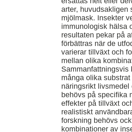
ersättas helt eller de
arter, huvudsakligen 
mjölmask. Insekter ve
immunologisk hälsa o
resultaten pekar på att
förbättras när de utf
varierar tillväxt och 
mellan olika kombinat
Sammanfattningsvis k
många olika substrat
näringsrikt livsmedel 
behövs på specifika 
effekter på tillväxt o
realistiskt användba
forskning behövs också
kombinationer av ins