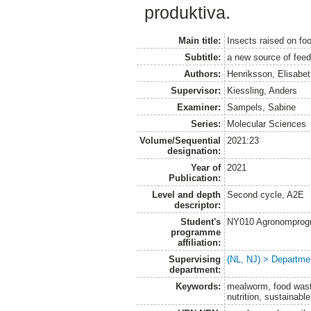
produktiva.
Main title:
Insects raised on fo
Subtitle:
a new source of fee
Authors:
Henriksson, Elisabet
Supervisor:
Kiessling, Anders
Examiner:
Sampels, Sabine
Series:
Molecular Sciences
Volume/Sequential
2021:23
designation:
Year of
2021
Publication:
Level and depth
Second cycle, A2E
descriptor:
Student's
NY010 Agronomprogra
programme
affiliation:
Supervising
(NL, NJ) > Departme
department:
Keywords:
mealworm, food waste
nutrition, sustainabl