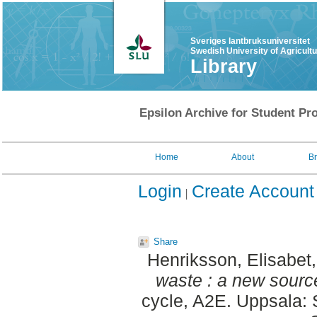
Sveriges lantbruksuniversitet
Swedish University of Agricult
Library
Epsilon Archive for Student Pro
Home
About
B
Login
Create Account
Share
Henriksson, Elisabet
waste : a new sourc
cycle, A2E. Uppsala: