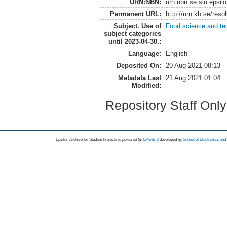
URN:NBN:
urn:nbn:se:slu:epsil
Permanent URL:
http://urn.kb.se/res
Subject. Use of
Food science and te
subject categories
until 2023-04-30.:
Language:
English
Deposited On:
20 Aug 2021 08:13
Metadata Last
21 Aug 2021 01:04
Modified:
Repository Staff Onl
Epsilon Archive for Student Projects is
powored by
EPrints 3
developed by
School of Electronics an