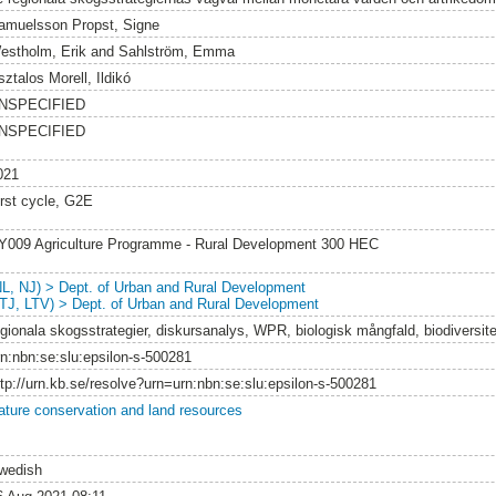
amuelsson Propst, Signe
estholm, Erik
and
Sahlström, Emma
ztalos Morell, Ildikó
NSPECIFIED
NSPECIFIED
021
irst cycle, G2E
Y009 Agriculture Programme - Rural Development 300 HEC
NL, NJ) > Dept. of Urban and Rural Development
LTJ, LTV) > Dept. of Urban and Rural Development
egionala skogsstrategier, diskursanalys, WPR, biologisk mångfald, biodiversit
rn:nbn:se:slu:epsilon-s-500281
ttp://urn.kb.se/resolve?urn=urn:nbn:se:slu:epsilon-s-500281
ature conservation and land resources
wedish