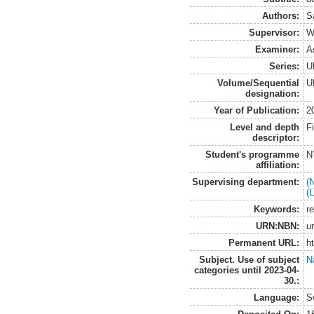
Authors:
S
Supervisor:
W
Examiner:
As
Series:
U
Volume/Sequential
U
designation:
Year of Publication:
2
Level and depth
F
descriptor:
Student's programme
N
affiliation:
Supervising department:
(
(
Keywords:
r
URN:NBN:
u
Permanent URL:
h
Subject. Use of subject
N
categories until 2023-04-
30.:
Language:
S