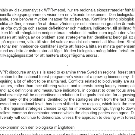
älp av diskursanalytisk WPR-metod, hur tre regionala skogsstrategier förhålle
 nationella skogsprogrammets vision om en växande bioekonomi. Den biologiska
ande, som behöver mycket insatser för att bevaras. Konflikter kring biologis
ika aktörer, snarare än att deras värderingar och intressen i grunden är motst
r ofta otydliga och saknar defi-nitioner och mätbara indikatorer, till skillnad 
-ken för att mångfalden nedprioriteras i relation till målen som ingår i den v
atsen att många av de problem som strategierna har identifierat beror på att a
r på regionerna, vilka till stor del saknar mandat och medel att lösa dem. Strat
ch tonar ner inneboende konflikter i syfte att försöka hitta en minsta gemensa
rund av detta är risken stor att läget för den biologiska mång-falden fortsätte
e tillvägagångssättet för att hantera skogsfrågorna ändras.
,
 WPR discourse analysis is used to examine three Swedish regions’ forest str
n relation to the national forest programme’s vision of a growing bioeconomy. T
quiring a lot of effort to be maintained. Conflicts related to biodiversity are 
ctors, rather than their differing values and interests being largely incompati
and lack definitions and measurable indicators, in contrast to other focus area
ical diversity will be deprioritised in relation to the goals that aim for a grow
hat many of the problems identified by the strategies stem from the fact that th
ressed on a national level, has been shifted to the regions, which lack the ma
, the regional strategies choose to opt for imprecise wordings, trying to down
smallest common denominator around which the disputing parties can agree. Due 
odiversity will continue to deteriorate, unless the approach to dealing with fore
ioekonomin och den biologiska mångfalden
e regionala skogsstrategiernas vägval mellan monetära värden och artrikedom