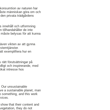
ra konsumtion av naturen har
t måste människan göra om och
 den privata trädgårdens
ras innehåll och utformning
 tillhandahåller de inte
r måste belysas för att kunna
 även vikten av att gynna
ystemtjänster.
 att exemplifiera hur en
 rätt förutsättningar på
ydligt och inspirerande, med
 ökat intresse hos
. Our unsustainable
ave a sustainable planet, man
o something, and this work
rvices.
 show that their content and
vegetation, they do not