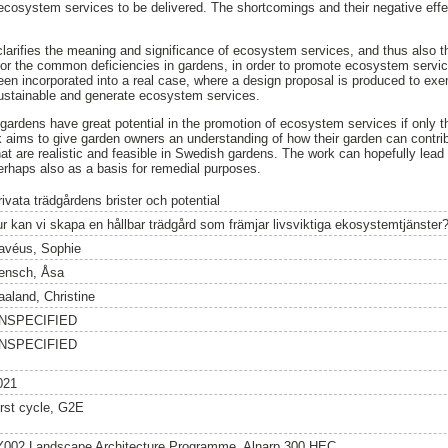
ecosystem services to be delivered. The shortcomings and their negative effe
 clarifies the meaning and significance of ecosystem services, and thus also t
or the common deficiencies in gardens, in order to promote ecosystem servic
been incorporated into a real case, where a design proposal is produced to ex
sustainable and generate ecosystem services.
gardens have great potential in the promotion of ecosystem services if only th
k aims to give garden owners an understanding of how their garden can contrib
hat are realistic and feasible in Swedish gardens. The work can hopefully lead 
rhaps also as a basis for remedial purposes.
ivata trädgårdens brister och potential
ur kan vi skapa en hållbar trädgård som främjar livsviktiga ekosystemtjänster
avéus, Sophie
ensch, Åsa
aaland, Christine
NSPECIFIED
NSPECIFIED
021
irst cycle, G2E
Y002 Landscape Architecture Programme, Alnarp 300 HEC