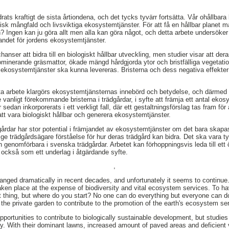
drats kraftigt de sista årtiondena, och det tycks tyvärr fortsätta. Vår ohållba
isk mångfald och livsviktiga ekosystemtjänster. För att få en hållbar plane
n? Ingen kan ju göra allt men alla kan göra något, och detta arbete undersöker
mjandet för jordens ekosystemtjänster.
hanser att bidra till en biologiskt hållbar utveckling, men studier visar att de
ominerande gräsmattor, ökade mängd hårdgjorda ytor och bristfälliga vegetation
t ekosystemtjänster ska kunna levereras. Bristerna och dess negativa effekte
tta arbete klargörs ekosystemtjänsternas innebörd och betydelse, och därmed
 vanligt förekommande bristerna i trädgårdar, i syfte att främja ett antal ekos
r sedan inkorporerats i ett verkligt fall, där ett gestaltningsförslag tas fram för
att vara biologiskt hållbar och generera ekosystemtjänster.
dgårdar har stor potential i främjandet av ekosystemtjänster om det bara skapas
att ge trädgårdsägare förståelse för hur deras trädgård kan bidra. Det ska vara t
h genomförbara i svenska trädgårdar. Arbetet kan förhoppningsvis leda till ett
också som ett underlag i åtgärdande syfte.
,
anged dramatically in recent decades, and unfortunately it seems to continue
ken place at the expense of biodiversity and vital ecosystem services. To h
 thing, but where do you start? No one can do everything but everyone can d
 the private garden to contribute to the promotion of the earth's ecosystem se
portunities to contribute to biologically sustainable development, but studies
ay. With their dominant lawns, increased amount of paved areas and deficient 