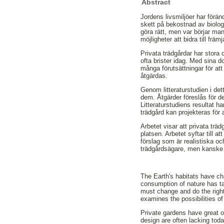
Abstract
Jordens livsmiljöer har förän
skett på bekostnad av biolog
göra rätt, men var börjar ma
möjligheter att bidra till frä
Privata trädgårdar har stora c
ofta brister idag. Med sina d
många förutsättningar för at
åtgärdas.
Genom litteraturstudien i de
dem. Åtgärder föreslås för de
Litteraturstudiens resultat ha
trädgård kan projekteras för 
Arbetet visar att privata trä
platsen. Arbetet syftar till 
förslag som är realistiska oc
trädgårdsägare, men kanske 
The Earth's habitats have ch
consumption of nature has ta
must change and do the right
examines the possibilities of
Private gardens have great op
design are often lacking tod