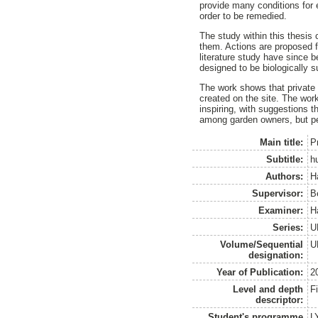
provide many conditions for 
order to be remedied.
The study within this thesis
them. Actions are proposed f
literature study have since 
designed to be biologically 
The work shows that private 
created on the site. The wor
inspiring, with suggestions t
among garden owners, but pe
Main title:
Pr
Subtitle:
h
Authors:
H
Supervisor:
B
Examiner:
H
Series:
U
Volume/Sequential
U
designation:
Year of Publication:
2
Level and depth
F
descriptor:
Student's programme
L