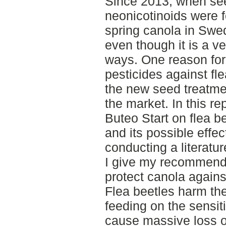
Since 2013, when see
neonicotinoids were fo
spring canola in Sw
even though it is a v
ways. One reason for t
pesticides against fle
the new seed treatme
the market. In this rep
Buteo Start on flea be
and its possible effe
conducting a literatu
I give my recommenda
protect canola against
Flea beetles harm the
feeding on the sensit
cause massive loss o