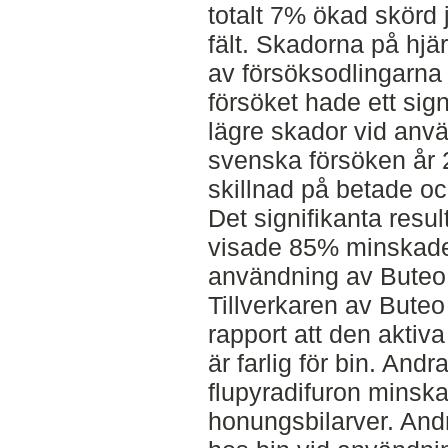
totalt 7% ökad skörd
fält. Skadorna på hjä
av försöksodlingarna
försöket hade ett sig
lägre skador vid anv
svenska försöken år 
skillnad på betade och
Det signifikanta resu
visade 85% minskade 
användning av Buteo 
Tillverkaren av Buteo
rapport att den aktiv
är farlig för bin. Andra
flupyradifuron minsk
honungsbilarver. And