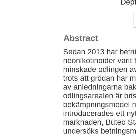
Dept
Abstract
Sedan 2013 har betn
neonikotinoider varit
minskade odlingen av
trots att grödan har
av anledningarna ba
odlingsarealen är bris
bekämpningsmedel mo
introducerades ett ny
marknaden, Buteo Sta
undersöks betningsme