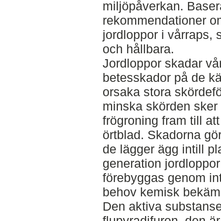
miljöpåverkan. Baser
rekommendationer om
jordloppor i vårraps, 
och hållbara.
Jordloppor skadar vå
betesskador på de kän
orsaka stora skördef
minska skörden sker u
frögroning fram till at
örtblad. Skadorna gö
de lägger ägg intill p
generation jordloppor
förebyggas genom int
behov kemisk bekäm
Den aktiva substansen
flupyradifuron, den är