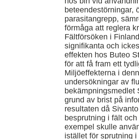
hos bin vid användni
beteendestörningar, ö
parasitangrepp, säm
förmåga att reglera 
Fältförsöken i Finlan
signifikanta och ickes
effekten hos Buteo Sta
för att få fram ett tydli
Miljöeffekterna i den
undersökningar av flu
bekämpningsmedlet Si
grund av brist på inf
resultaten då Sivant
besprutning i fält och
exempel skulle anvä
istället för sprutning 