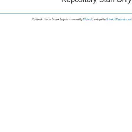
Epsilon Archive for Student Projects is
powored by
EPrints 3
developed by
School of Electronics an