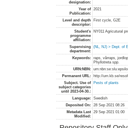
designation:
Year of
2021
Publication:
Level and depth
First cycle, G2E
descriptor:
Student's
NY011 Agricutural pr
programme
affiliation:
Supervising
(NL, NJ) > Dept. of 
department:
Keywords:
raps, vårraps, jordlo
Phyllotreta spp.
URN:NBN:
urn:nbn:se:slu:epsil
Permanent URL:
http://urn.kb.se/res
Subject. Use of
Pests of plants
subject categories
until 2023-04-30.:
Language:
Swedish
Deposited On:
28 Sep 2021 08:26
Metadata Last
29 Sep 2021 01:00
Modified:
Repository Staff Onl