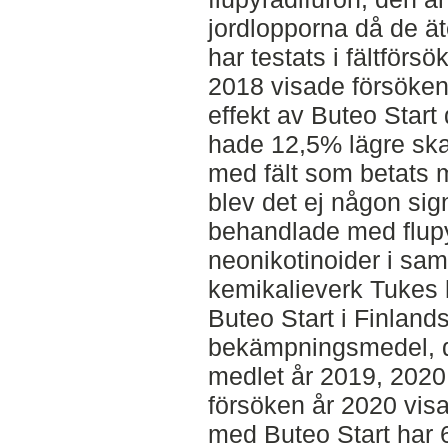
jordlopporna då de ät
har testats i fältförs
2018 visade försöken 
effekt av Buteo Start
hade 12,5% lägre ska
med fält som betats 
blev det ej någon sign
behandlade med flupy
neonikotinoider i sa
kemikalieverk Tukes ha
Buteo Start i Finland
bekämpningsmedel, doc
medlet år 2019, 202
försöken år 2020 vis
med Buteo Start har 