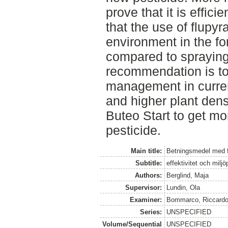
prove that it is effici
that the use of flupyra
environment in the fo
compared to spraying 
recommendation is to
management in current
and higher plant dens
Buteo Start to get m
pesticide.
Main title:
Betningsmedel med fl
Subtitle:
effektivitet och milj
Authors:
Berglind, Maja
Supervisor:
Lundin, Ola
Examiner:
Bommarco, Riccard
Series:
UNSPECIFIED
Volume/Sequential
UNSPECIFIED