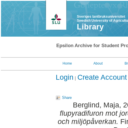
Sveriges lantbruksuniversitet
Swedish University of Agricult
Library
Epsilon Archive for Student Pro
Home
About
B
Login
Create Account
Share
Berglind, Maja
, 
flupyradifuron mot jord
och miljöpåverkan.
Fi