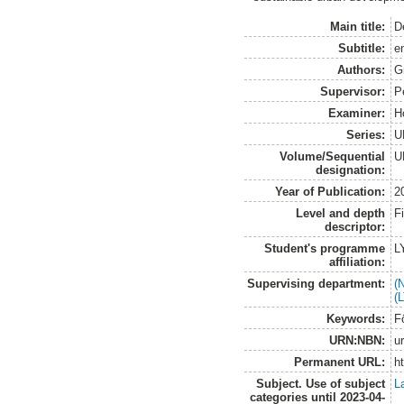
Main title:
D
Subtitle:
e
Authors:
G
Supervisor:
P
Examiner:
H
Series:
U
Volume/Sequential
U
designation:
Year of Publication:
2
Level and depth
F
descriptor:
Student's programme
L
affiliation:
Supervising department:
(
(
Keywords:
Fö
URN:NBN:
u
Permanent URL:
h
Subject. Use of subject
L
categories until 2023-04-