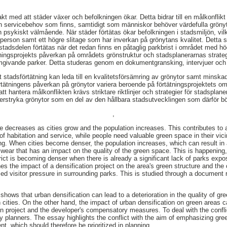
kt med att städer växer och befolkningen ökar. Detta bidrar till en målkonflik
ch servicebehov som finns, samtidigt som människor behöver värdefulla grönyto
och psykiskt välmående. När städer förtätas ökar befolkningen i stadsmiljön, vilk
 person samt ett högre slitage som har inverkan på grönytans kvalitet. Detta 
adsdelen förtätas när det redan finns en påtaglig parkbrist i området med h
ningsprojekts påverkan på områdets grönstruktur och stadsplanerarnas strateg
givande parker. Detta studeras genom en dokumentgransking, intervjuer och en
t stadsförtätning kan leda till en kvalitetsförsämring av grönytor samt minsk
tätningens påverkan på grönytor variera beroende på förtätningsprojektets om
t hantera målkonflikten krävs striktare riktlinjer och strategier för stadspla
erstryka grönytor som en del av den hållbara stadsutvecklingen som därför bör 
,
e decreases as cities grow and the population increases. This contributes to a
 habitation and service, while people need valuable green space in their vicini
ng. When cities become denser, the population increases, which can result in
wear that has an impact on the quality of the green space. This is happenin
ict is becoming denser when there is already a significant lack of parks expos
 the impact of a densification project on the area's green structure and the c
ed visitor pressure in surrounding parks. This is studied through a document 
 shows that urban densification can lead to a deterioration in the quality of 
n cities. On the other hand, the impact of urban densification on green areas 
on project and the developer's compensatory measures. To deal with the conflic
ity planners. The essay highlights the conflict with the aim of emphasizing gr
t, which should therefore be prioritized in planning.