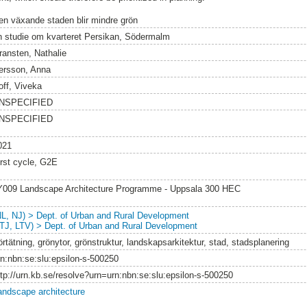
en växande staden blir mindre grön
n studie om kvarteret Persikan, Södermalm
ransten, Nathalie
ersson, Anna
off, Viveka
NSPECIFIED
NSPECIFIED
021
irst cycle, G2E
Y009 Landscape Architecture Programme - Uppsala 300 HEC
NL, NJ) > Dept. of Urban and Rural Development
LTJ, LTV) > Dept. of Urban and Rural Development
rtätning, grönytor, grönstruktur, landskapsarkitektur, stad, stadsplanering
rn:nbn:se:slu:epsilon-s-500250
ttp://urn.kb.se/resolve?urn=urn:nbn:se:slu:epsilon-s-500250
andscape architecture