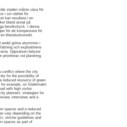
t där staden måste växa för
r i sin närhet för
et kan resultera i en
sker bland annat på
öga besökstryck. I denna
ier för att kompensera för
 litteraturöversikt.
ad andel gröna utrymmen i
fattning och exploatörens
nerarna. Uppsatsen belyser
prioriteras vid planering.
 conflict where the city
ty for the possibility of
 a reduced resource of green
g, for example, on Södermalm
ed with high visitor
ity planners’ strategies for
review, interviews and a
green spaces and a reduced
can vary depending on the
t, stricter guidelines and
een spaces as part of