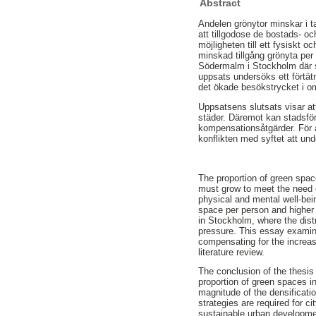
Abstract
Andelen grönytor minskar i ta
att tillgodose de bostads- o
möjligheten till ett fysiskt 
minskad tillgång grönyta per
Södermalm i Stockholm där st
uppsats undersöks ett förtät
det ökade besökstrycket i om
Uppsatsens slutsats visar at
städer. Däremot kan stadsför
kompensationsåtgärder. För at
konflikten med syftet att und
The proportion of green spac
must grow to meet the need of
physical and mental well-bei
space per person and higher 
in Stockholm, where the distr
pressure. This essay examines
compensating for the increas
literature review.
The conclusion of the thesis
proportion of green spaces i
magnitude of the densificati
strategies are required for c
sustainable urban developmen