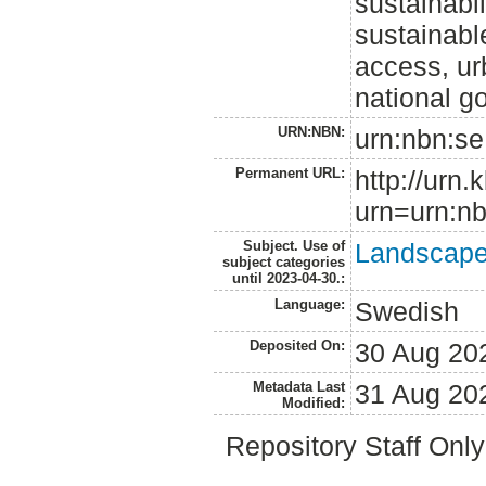
sustainabil
sustainable
access, ur
national go
URN:NBN:
urn:nbn:se
Permanent URL:
http://urn.
urn=urn:nb
Subject. Use of
Landscape 
subject categories
until 2023-04-30.:
Language:
Swedish
Deposited On:
30 Aug 20
Metadata Last
31 Aug 20
Modified:
Repository Staff Onl