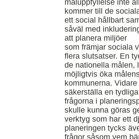
måluppfyllelse inte all
kommer till de social
ett social hållbart sam
såväl med inkluderin
att planera miljöer
som främjar sociala v
flera slutsatser. En 
de nationella målen, 
möjligtvis öka målen
kommunerna. Vidare 
säkerställa en tydlig
frågorna i planeringspr
skulle kunna göras g
verktyg som har ett 
planeringen tycks äv
frågor såsom vem bä