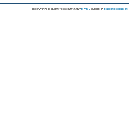
Epsilon Archive for Student Projects is
powored by
EPrints 3
developed by
School of Electronics an