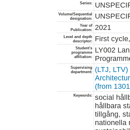
Series:
UNSPECI
Volume/Sequential
UNSPECI
designation:
Year of
2021
Publication:
Level and depth
First cycl
descriptor:
Student's
LY002 Lan
programme
Programme
affiliation:
Supervising
(LTJ, LTV)
department:
Architect
(from 1301
Keywords:
social håll
hållbara st
tillgång, 
nationella 