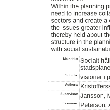
Within the planning p
need to increase coll
sectors and create a c
the issues greater in
thereby held about the
structure in the plan
with social sustainab
Main title:
Socialt hål
stadsplane
Subtitle:
visioner i 
Authors:
Kristoffers
Supervisor:
Jansson, M
Examiner:
Peterson,