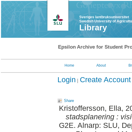
Sveriges lantbruksuniversitet
Swedish University of Agricult
Library
Epsilon Archive for Student Pro
Home
About
B
Login
Create Account
Share
Kristoffersson, Ella
, 2
stadsplanering : visi
G2E. Alnarp: SLU, Dep