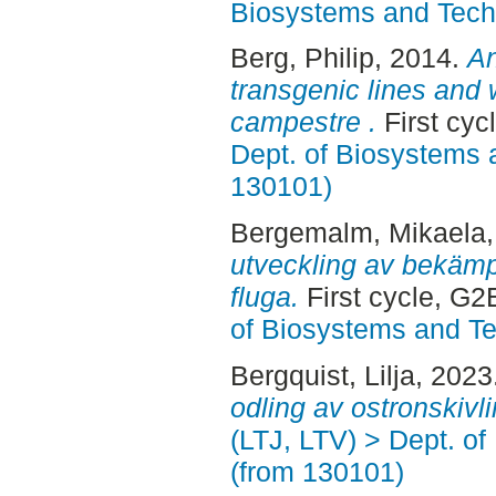
Biosystems and Tech
Berg, Philip
, 2014.
An
transgenic lines and 
campestre .
First cyc
Dept. of Biosystems 
130101)
Bergemalm, Mikaela
utveckling av bekämp
fluga.
First cycle, G2
of Biosystems and T
Bergquist, Lilja
, 2023
odling av ostronskivli
(LTJ, LTV) > Dept. o
(from 130101)