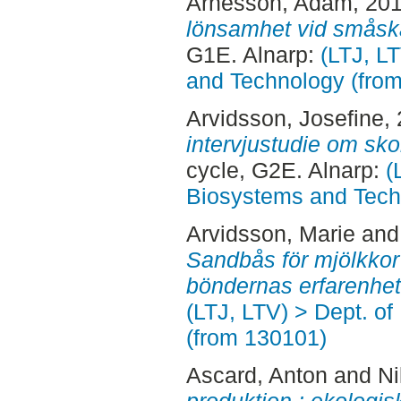
Arnesson, Adam
, 20
lönsamhet vid småska
G1E. Alnarp:
(LTJ, L
and Technology (fro
Arvidsson, Josefine
,
intervjustudie om sk
cycle, G2E. Alnarp:
(
Biosystems and Tech
Arvidsson, Marie
an
Sandbås för mjölkkor i
böndernas erfarenhet
(LTJ, LTV) > Dept. o
(from 130101)
Ascard, Anton
and
Ni
produktion : ekologi