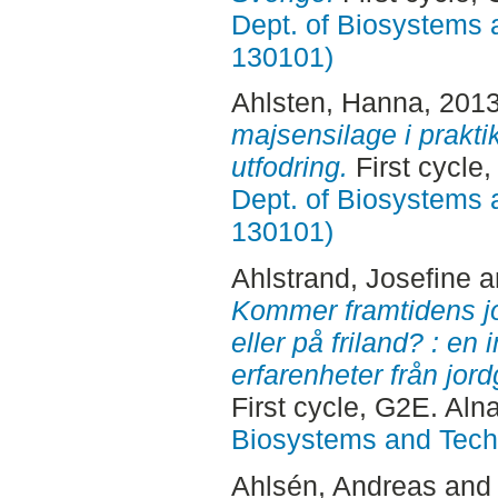
Dept. of Biosystems 
130101)
Ahlsten, Hanna
, 201
majsensilage i praktik
utfodring.
First cycle
Dept. of Biosystems 
130101)
Ahlstrand, Josefine
a
Kommer framtidens jo
eller på friland? : en
erfarenheter från jor
First cycle, G2E. Aln
Biosystems and Tech
Ahlsén, Andreas
an