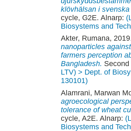
djurskyddsbestämmel
klövhälsan i svenska
cycle, G2E. Alnarp:
(
Biosystems and Tech
Akter, Rumana
, 2019
nanoparticles against
farmers perception a
Bangladesh.
Second c
LTV) > Dept. of Bios
130101)
Alamrani, Marwan M
agroecological perspe
tolerance of wheat cu
cycle, A2E. Alnarp:
(
Biosystems and Tech