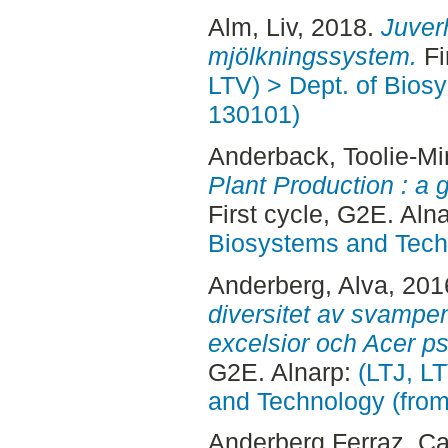
Alm, Liv
, 2018.
Juver
mjölkningssystem.
Fi
LTV) > Dept. of Bios
130101)
Anderback, Toolie-Mi
Plant Production : a g
First cycle, G2E. Aln
Biosystems and Tech
Anderberg, Alva
, 201
diversitet av svampe
excelsior och Acer p
G2E. Alnarp:
(LTJ, L
and Technology (fro
Anderberg Ferraz, Ca