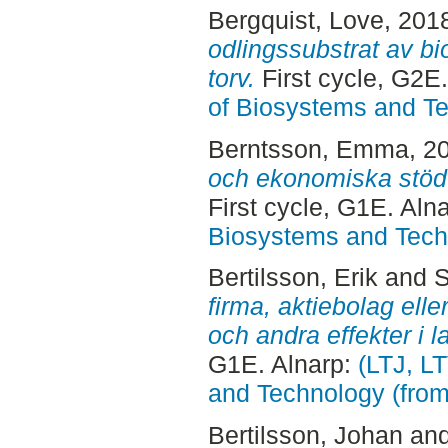
Bergquist, Love
, 201
odlingssubstrat av b
torv.
First cycle, G2E
of Biosystems and T
Berntsson, Emma
, 2
och ekonomiska stöd 
First cycle, G1E. Aln
Biosystems and Tech
Bertilsson, Erik
and
S
firma, aktiebolag elle
och andra effekter i l
G1E. Alnarp:
(LTJ, L
and Technology (fro
Bertilsson, Johan
an