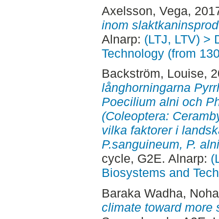
Axelsson, Vega
, 201
inom slaktkaninsprod
Alnarp:
(LTJ, LTV) > 
Technology (from 13
Backström, Louise
, 
långhorningarna Pyr
Poecilium alni och 
(Coleoptera: Ceramby
vilka faktorer i lands
P.sanguineum, P. aln
cycle, G2E. Alnarp:
(
Biosystems and Tech
Baraka Wadha, Noha
climate toward more 