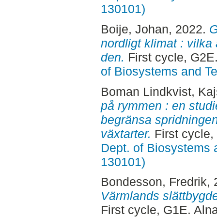
130101)
Boije, Johan
, 2022.
G
nordligt klimat : vilka
den.
First cycle, G2E
of Biosystems and T
Boman Lindkvist, Ka
på rymmen : en studie
begränsa spridningen
växtarter.
First cycle
Dept. of Biosystems 
130101)
Bondesson, Fredrik
,
Värmlands slättbygder
First cycle, G1E. Aln