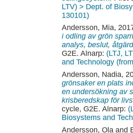
LTV) > Dept. of Bios
130101)
Andersson, Mia
, 201
i odling av grön sparris
analys, beslut, åtgär
G2E. Alnarp:
(LTJ, L
and Technology (fro
Andersson, Nadia
, 2
grönsaker en plats i
en undersökning av
krisberedskap för liv
cycle, G2E. Alnarp:
(
Biosystems and Tech
Andersson, Ola
and