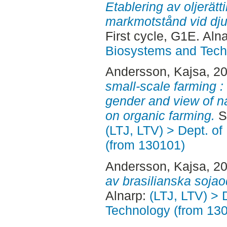
Etablering av oljerät
markmotstånd vid djup
First cycle, G1E. Aln
Biosystems and Tech
Andersson, Kajsa
, 2
small-scale farming 
gender and view of nat
on organic farming.
Se
(LTJ, LTV) > Dept. o
(from 130101)
Andersson, Kajsa
, 2
av brasilianska sojao
Alnarp:
(LTJ, LTV) > 
Technology (from 13