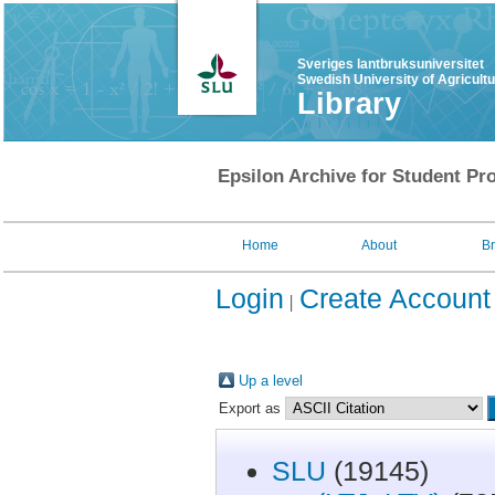
Sveriges lantbruksuniversitet
Swedish University of Agricult
Library
Epsilon Archive for Student Pro
Home
About
B
Login
Create Account
Up a level
Export as
SLU
(19145)