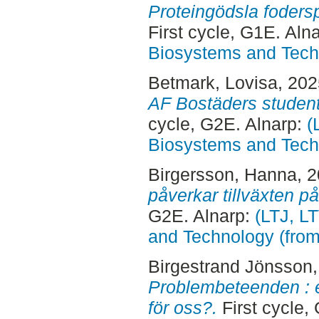
Proteingödsla fodersp
First cycle, G1E. Aln
Biosystems and Tech
Betmark, Lovisa
, 20
AF Bostäders studen
cycle, G2E. Alnarp:
(
Biosystems and Tech
Birgersson, Hanna
, 
påverkar tillväxten p
G2E. Alnarp:
(LTJ, L
and Technology (fro
Birgestrand Jönsson
Problembeteenden : et
för oss?.
First cycle,