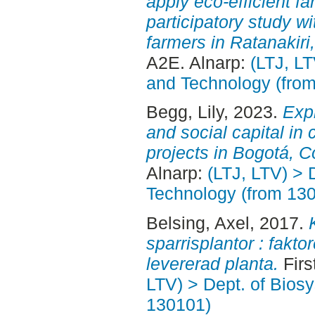
apply eco-efficient f
participatory study w
farmers in Ratanakir
A2E. Alnarp:
(LTJ, L
and Technology (fro
Begg, Lily
, 2023.
Exp
and social capital in
projects in Bogotá, C
Alnarp:
(LTJ, LTV) > 
Technology (from 13
Belsing, Axel
, 2017.
sparrisplantor : faktor
levererad planta.
Firs
LTV) > Dept. of Bios
130101)