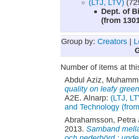
(LTJ, LTV)
(72
Dept. of 
(from 130
Group by:
Creators
|
L
G
Number of items at thi
Abdul Aziz, Muham
quality on leafy gree
A2E. Alnarp:
(LTJ, L
and Technology (fro
Abrahamsson, Petra
2013.
Samband mella
och nederbörd : under