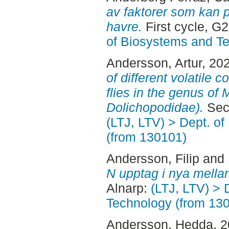
av faktorer som kan p
havre.
First cycle, G
of Biosystems and T
Andersson, Artur
, 20
of different volatile
flies in the genus of
Dolichopodidae).
Seco
(LTJ, LTV) > Dept. o
(from 130101)
Andersson, Filip
and
N upptag i nya mella
Alnarp:
(LTJ, LTV) > 
Technology (from 13
Andersson, Hedda
, 