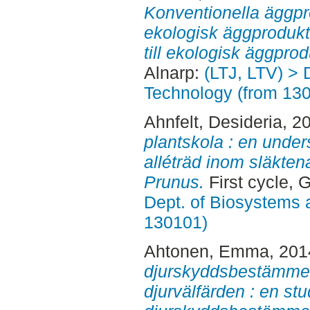
Konventionella äggpro
ekologisk äggprodukti
till ekologisk äggprod
Alnarp:
(LTJ, LTV) > 
Technology (from 13
Ahnfelt, Desideria
, 2
plantskola : en unde
alléträd inom släkte
Prunus.
First cycle, 
Dept. of Biosystems 
130101)
Ahtonen, Emma
, 20
djurskyddsbestämmel
djurvälfärden : en st