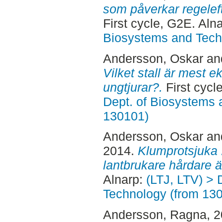
som påverkar regelef
First cycle, G2E. Aln
Biosystems and Tech
Andersson, Oskar
an
Vilket stall är mest 
ungtjurar?.
First cycl
Dept. of Biosystems 
130101)
Andersson, Oskar
an
2014.
Klumprotsjuka 
lantbrukare hårdare 
Alnarp:
(LTJ, LTV) > 
Technology (from 13
Andersson, Ragna
, 