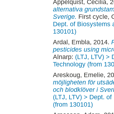
Appelquist, Cecilia
, 
alternativa grundstam
Sverige.
First cycle,
Dept. of Biosystems 
130101)
Ardal, Embla
, 2014.
pesticides using micr
Alnarp:
(LTJ, LTV) > 
Technology (from 13
Areskoug, Emelie
, 2
möjligheten för utsä
och blodklöver i Sver
(LTJ, LTV) > Dept. o
(from 130101)