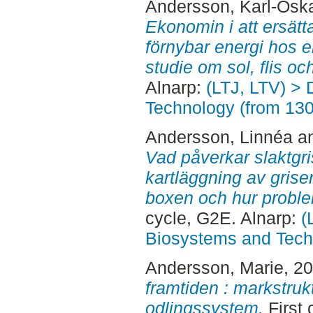
Andersson, Karl-Osk
Ekonomin i att ersätt
förnybar energi hos 
studie om sol, flis oc
Alnarp:
(LTJ, LTV) > 
Technology (from 13
Andersson, Linnéa
a
Vad påverkar slaktgri
kartläggning av gris
boxen och hur probl
cycle, G2E. Alnarp:
(
Biosystems and Tech
Andersson, Marie
, 2
framtiden : markstruk
odlingssystem.
First 