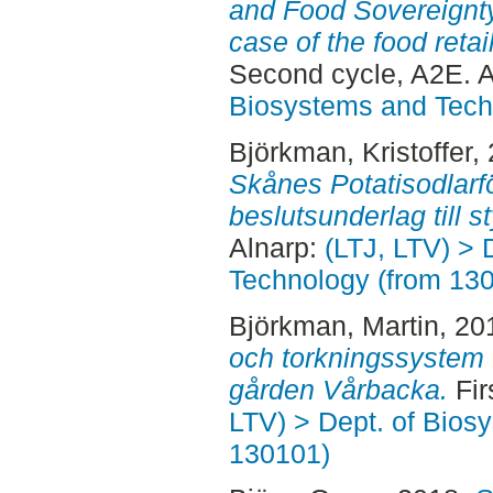
and Food Sovereignt
case of the food reta
Second cycle, A2E. 
Biosystems and Tech
Björkman, Kristoffer
,
Skånes Potatisodlarför
beslutsunderlag till s
Alnarp:
(LTJ, LTV) > 
Technology (from 13
Björkman, Martin
, 20
och torkningssystem f
gården Vårbacka.
Fir
LTV) > Dept. of Bios
130101)