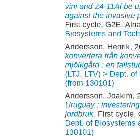
vini and Z4-11Al be u
against the invasive 
First cycle, G2E. Aln
Biosystems and Tech
Andersson, Henrik
, 
konvertera från konven
mjölkgård : en fallstu
(LTJ, LTV) > Dept. o
(from 130101)
Andersson, Joakim
, 
Uruguay : investerin
jordbruk.
First cycle,
Dept. of Biosystems 
130101)