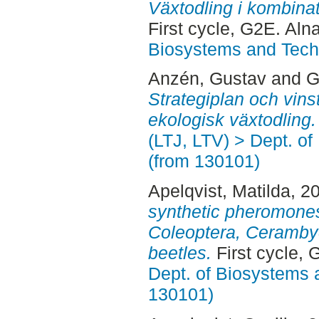
Växtodling i kombina
First cycle, G2E. Aln
Biosystems and Tech
Anzén, Gustav
and
G
Strategiplan och vinst
ekologisk växtodling.
(LTJ, LTV) > Dept. o
(from 130101)
Apelqvist, Matilda
, 2
synthetic pheromones
Coleoptera, Cerambyc
beetles.
First cycle, 
Dept. of Biosystems 
130101)