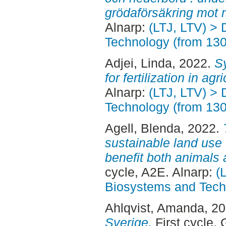
grödaförsäkring mot 
Alnarp:
(LTJ, LTV) > 
Technology (from 13
Adjei, Linda
, 2022.
Sy
for fertilization in agri
Alnarp:
(LTJ, LTV) > 
Technology (from 13
Agell, Blenda
, 2022.
sustainable land use 
benefit both animals 
cycle, A2E. Alnarp:
(
Biosystems and Tech
Ahlqvist, Amanda
, 2
Sverige.
First cycle,