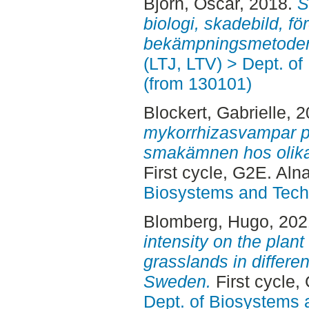
Björn, Oscar
, 2018.
S
biologi, skadebild, f
bekämpningsmetoder
(LTJ, LTV) > Dept. o
(from 130101)
Blockert, Gabrielle
, 
mykorrhizasvampar p
smakämnen hos olika v
First cycle, G2E. Aln
Biosystems and Tech
Blomberg, Hugo
, 20
intensity on the plant
grasslands in differen
Sweden.
First cycle,
Dept. of Biosystems 