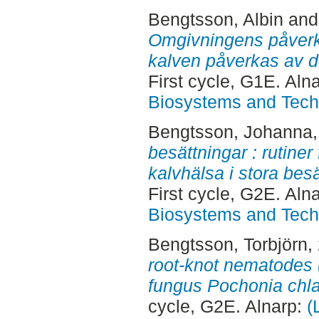
Bengtsson, Albin
an
Omgivningens påverka
kalven påverkas av d
First cycle, G1E. Aln
Biosystems and Tech
Bengtsson, Johanna
besättningar : rutiner
kalvhälsa i stora be
First cycle, G2E. Aln
Biosystems and Tech
Bengtsson, Torbjörn
,
root-knot nematodes 
fungus Pochonia chla
cycle, G2E. Alnarp:
(