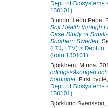
Dept. of Biosystems 
130101)
Biundo, Leòn Pepe
, 
Soil Health through
Case Study of Small-
Southern Sweden.
Se
(LTJ, LTV) > Dept. o
(from 130101)
Björkhem, Minna
, 20
odlingssäsongen och
bördighet.
First cycle
Dept. of Biosystems 
130101)
Björklund Svensson, 