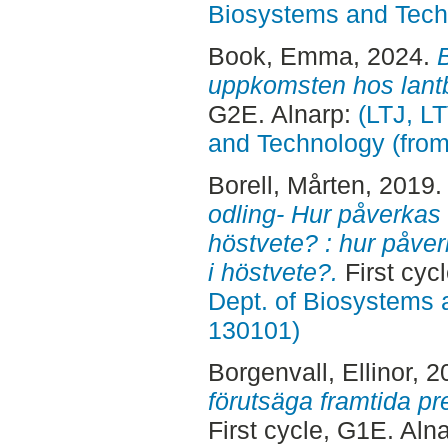
Biosystems and Tech
Book, Emma
, 2024.
uppkomsten hos lant
G2E. Alnarp:
(LTJ, L
and Technology (fro
Borell, Mårten
, 2019
odling- Hur påverkas
höstvete? : hur påve
i höstvete?.
First cyc
Dept. of Biosystems 
130101)
Borgenvall, Ellinor
, 2
förutsäga framtida pr
First cycle, G1E. Aln