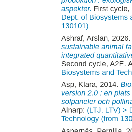
aspekter.
First cycle
Dept. of Biosystems 
130101)
Ashraf, Arslan
, 2026
sustainable animal f
integrated quantitativ
Second cycle, A2E. 
Biosystems and Tech
Asp, Klara
, 2014.
Bio
version 2.0 : en plats
solpaneler och pollina
Alnarp:
(LTJ, LTV) > 
Technology (from 13
Aspernäs, Pernilla
, 