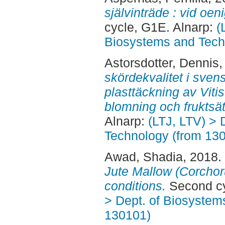
självinträde : vid oen
cycle, G1E. Alnarp:
(
Biosystems and Tech
Astorsdotter, Dennis
,
skördekvalitet i svens
plasttäckning av Vitis 
blomning och fruktsät
Alnarp:
(LTJ, LTV) > 
Technology (from 13
Awad, Shadia
, 2018.
Jute Mallow (Corchor
conditions.
Second cy
> Dept. of Biosystem
130101)