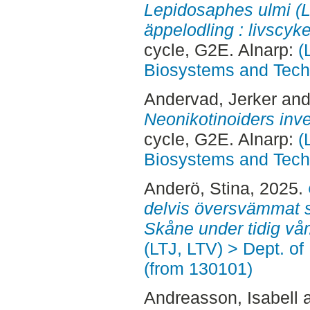
Lepidosaphes ulmi (L
äppelodling : livscyke
cycle, G2E. Alnarp:
(
Biosystems and Tech
Andervad, Jerker
an
Neonikotinoiders inve
cycle, G2E. Alnarp:
(
Biosystems and Tech
Anderö, Stina
, 2025.
delvis översvämmat soc
Skåne under tidig vår
(LTJ, LTV) > Dept. o
(from 130101)
Andreasson, Isabell