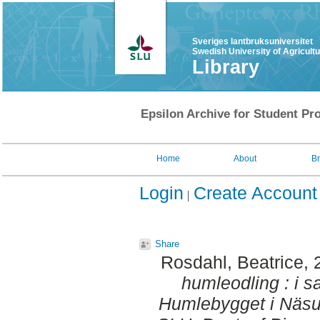
Sveriges lantbruksuniversitet
Swedish University of Agricult
Library
Epsilon Archive for Student Pro
Home
About
B
Login
Create Account
Share
Rosdahl, Beatrice
,
humleodling : i 
Humlebygget i Näs