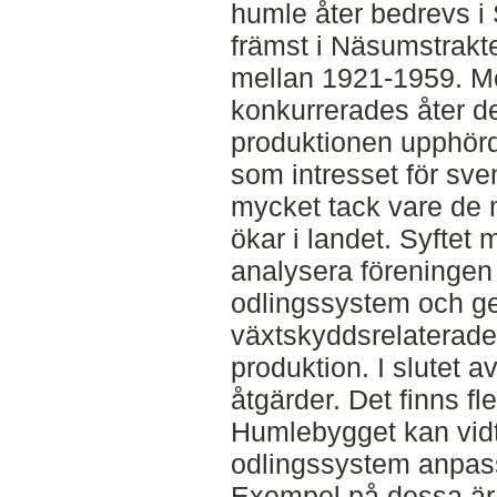
humle åter bedrevs i
främst i Näsumstrakte
mellan 1921-1959. Mot
konkurrerades åter d
produktionen upphörde
som intresset för sve
mycket tack vare de 
ökar i landet. Syftet 
analysera föreninge
odlingssystem och ge
växtskyddsrelaterade 
produktion. I slutet a
åtgärder. Det finns fl
Humlebygget kan vidta
odlingssystem anpassa
Exempel på dessa är 