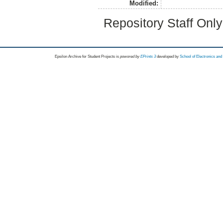
Modified:
Repository Staff Onl
Epsilon Archive for Student Projects is
powored by
EPrints 3
developed by
School of Electronics an