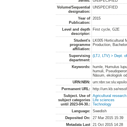
Series:
UNSPECIFIED
Volume/Sequential
UNSPECIFIED
designation:
Year of
2015
Publication:
Level and depth
First cycle, G2E
descriptor:
Student's
LK005 Horticultural
programme
Production, Bachel
affiliation:
Supervising
(LTJ, LTV) > Dept. 
department:
Keywords:
humle, Humulus lupu
humuli, Pseudoperon
Näsum, ekologisk od
URN:NBN:
urn:nbn:se:slu:epsil
Permanent URL:
http://urn.kb.se/res
Subject. Use of
Agricultural research
subject categories
Life sciences
until 2023-04-30.:
Technology
Language:
Swedish
Deposited On:
27 Mar 2015 15:39
Metadata Last
21 Oct 2015 14:28