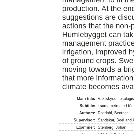
production. At the en
suggestions are disc
actions that the non-p
Humlebygget can take
management practice
irrigation, improved 
of ground crops. Swe
moving towards a brigh
that more information
climate becomes avai
Main title:
Växtskydd i ekologi
Subtitle:
i samarbete med fö
Authors:
Rosdahl, Beatrice
Supervisor:
Sandskär, Boel
and
Examiner:
Stenberg, Johan