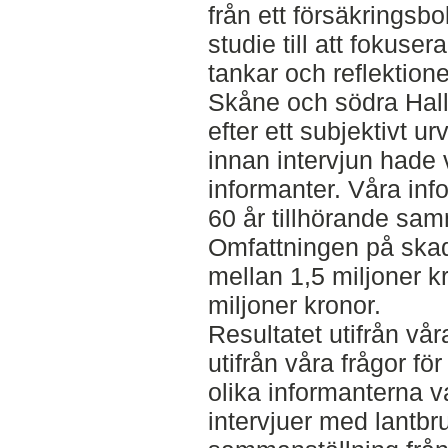
från ett försäkringsbo
studie till att fokuse
tankar och reflektione
Skåne och södra Halla
efter ett subjektivt ur
innan intervjun hade
informanter. Våra inf
60 år tillhörande sa
Omfattningen på skado
mellan 1,5 miljoner kr
miljoner kronor.
Resultatet utifrån vå
utifrån våra frågor fö
olika informanterna va
intervjuer med lantbr