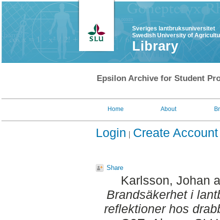
Sveriges lantbruksuniversitet
Swedish University of Agricult
Library
Epsilon Archive for Student Pro
Home
About
B
Login
Create Account
Share
Karlsson, Johan
a
Brandsäkerhet i lan
reflektioner hos drab