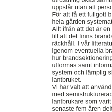
uppstår utan att perso
För att få ett fullgott
hela gården systemat
Allt ifrån att det är 
till att det finns bra
räckhåll. I vår littera
igenom eventuella b
hur brandsektionerin
utformas samt infor
system och lämplig sl
lantbruket.
Vi har valt att använ
med semistrukturerade
lantbrukare som varit
senaste fem åren del