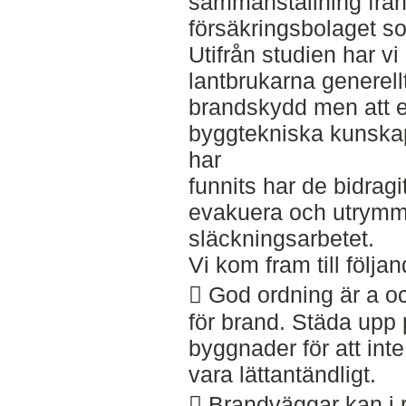
sammanställning från
försäkringsbolaget so
Utifrån studien har vi 
lantbrukarna generell
brandskydd men att en
byggtekniska kunskap
har
funnits har de bidragit 
evakuera och utrymm
släckningsarbetet.
Vi kom fram till följan
 God ordning är a oc
för brand. Städa upp 
byggnader för att inte
vara lättantändligt.
 Brandväggar kan i 