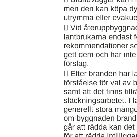
men den kan köpa dyrb
utrymma eller evakue
 Vid återuppbyggna
lantbrukarna endast f
rekommendationer so
gett dem och har in
förslag.
 Efter branden har la
förståelse för val av
samt att det finns till
släckningsarbetet. I l
generellt stora mängd
om byggnaden branden
går att rädda kan det 
för att rädda intillig