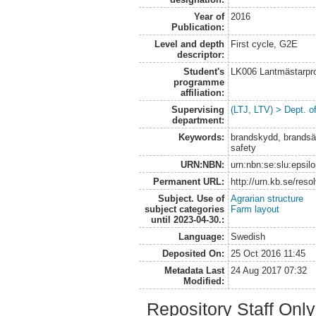
Year of
2016
Publication:
Level and depth
First cycle, G2E
descriptor:
Student's
LK006 Lantmästarpr
programme
affiliation:
Supervising
(LTJ, LTV) > Dept. 
department:
Keywords:
brandskydd, brandsäke
safety
URN:NBN:
urn:nbn:se:slu:epsil
Permanent URL:
http://urn.kb.se/res
Subject. Use of
Agrarian structure
subject categories
Farm layout
until 2023-04-30.:
Language:
Swedish
Deposited On:
25 Oct 2016 11:45
Metadata Last
24 Aug 2017 07:32
Modified:
Repository Staff Onl