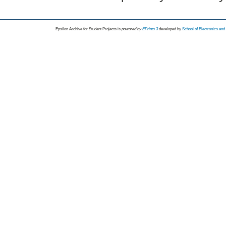
Epsilon Archive for Student Projects is
powored by
EPrints 3
developed by
School of Electronics an