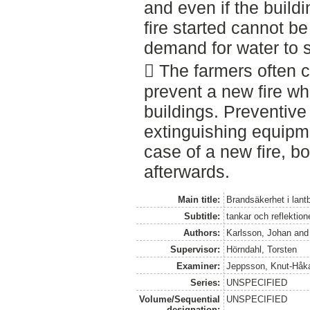
and even if the build
fire started cannot be
demand for water to s
 The farmers often 
prevent a new fire wh
buildings. Preventive 
extinguishing equipm
case of a new fire, bo
afterwards.
Main title:
Brandsäkerhet i lan
Subtitle:
tankar och reflektio
Authors:
Karlsson, Johan
an
Supervisor:
Hörndahl, Torsten
Examiner:
Jeppsson, Knut-Håk
Series:
UNSPECIFIED
Volume/Sequential
UNSPECIFIED
designation: