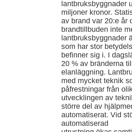
lantbruksbyggnader up
miljoner kronor. Stati
av brand var 20:e år 
brandtillbuden inte me
lantbruksbyggnader ä
som har stor betydels
befinner sig i. I dags
20 % av bränderna till 
elanläggning. Lantbr
med mycket teknik so
påfrestningar från ol
utvecklingen av teknik
större del av hjälpmed
automatiserat. Vid s
automatiserad
utrustning ökas samti