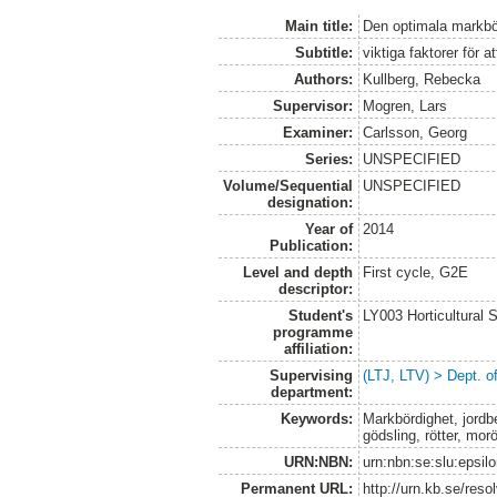
Main title:
Den optimala markbö
Subtitle:
viktiga faktorer för 
Authors:
Kullberg, Rebecka
Supervisor:
Mogren, Lars
Examiner:
Carlsson, Georg
Series:
UNSPECIFIED
Volume/Sequential
UNSPECIFIED
designation:
Year of
2014
Publication:
Level and depth
First cycle, G2E
descriptor:
Student's
LY003 Horticultura
programme
affiliation:
Supervising
(LTJ, LTV) > Dept. 
department:
Keywords:
Markbördighet, jordbe
gödsling, rötter, morö
URN:NBN:
urn:nbn:se:slu:epsil
Permanent URL:
http://urn.kb.se/res