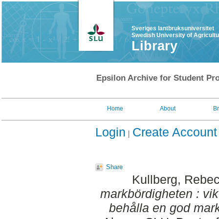
Sveriges lantbruksuniversitet
Swedish University of Agricult
Library
Epsilon Archive for Student Pro
Home
About
B
Login
Create Account
Share
Kullberg, Rebe
markbördigheten : vikt
behålla en god mark