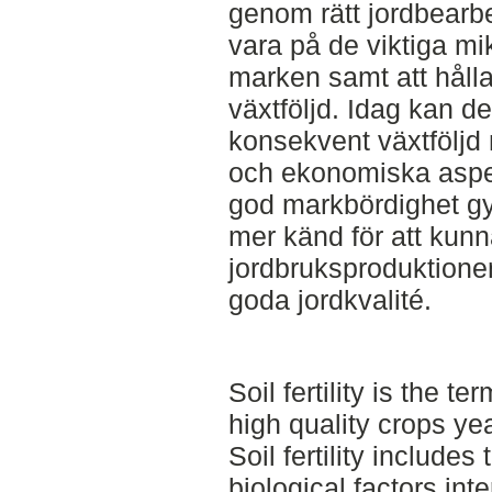
genom rätt jordbearbe
vara på de viktiga m
marken samt att hålla
växtföljd. Idag kan de
konsekvent växtföljd
och ekonomiska aspe
god markbördighet gyn
mer känd för att kun
jordbruksproduktionen
goda jordkvalité.
Soil fertility is the te
high quality crops yea
Soil fertility include
biological factors in