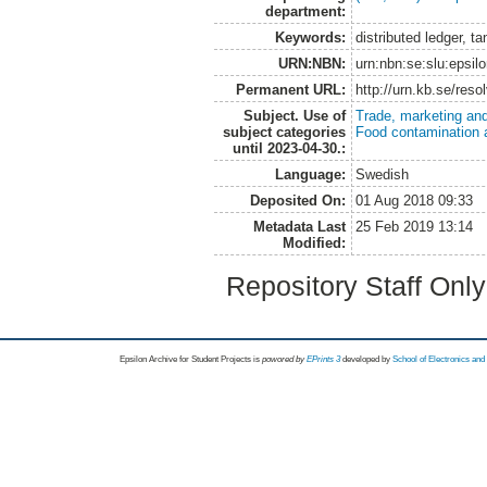
department:
Keywords:
distributed ledger, t
URN:NBN:
urn:nbn:se:slu:epsil
Permanent URL:
http://urn.kb.se/res
Subject. Use of
Trade, marketing and
subject categories
Food contamination 
until 2023-04-30.:
Language:
Swedish
Deposited On:
01 Aug 2018 09:33
Metadata Last
25 Feb 2019 13:14
Modified:
Repository Staff Onl
Epsilon Archive for Student Projects is
powored by
EPrints 3
developed by
School of Electronics an