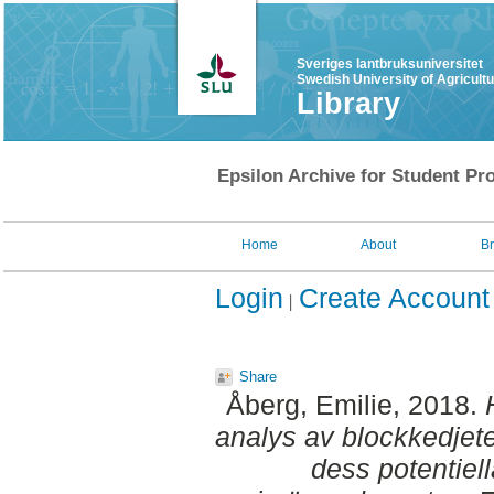
Sveriges lantbruksuniversitet
Swedish University of Agricult
Library
Epsilon Archive for Student Pro
Home
About
B
Login
Create Account
Share
Åberg, Emilie
, 2018.
analys av blockkedjet
dess potentiel