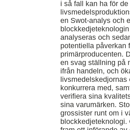
i så fall kan ha för de
livsmedelsproduktion
en Swot-analys och en
blockkedjeteknologin 
analyseras och sedan
potentiella påverkan
primärproducenten. D
en svag ställning på
ifrån handeln, och ö
livsmedelskedjornas 
konkurrera med, samt
verifiera sina kvalit
sina varumärken. Sto
grossister runt om i v
blockkedjeteknologi.
fram ett införande av