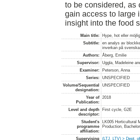
to be considered, as
gain access to large 
insight into the food
Main title:
Hype, hot eller möjli
Subtitle:
en analys av blockke
inverkan på svenska
Authors:
Åberg, Emilie
Supervisor:
Uggla, Madeleine
an
Examiner:
Peterson, Anna
Series:
UNSPECIFIED
Volume/Sequential
UNSPECIFIED
designation:
Year of
2018
Publication:
Level and depth
First cycle, G2E
descriptor:
Student's
LK005 Horticultural
programme
Production, Bachel
affiliation:
Supervising
(LTJ, LTV) > Dept. 