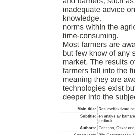
and barriers, such as
inadequate advice on 
knowledge,
norms within the agricu
time-consuming.
Most farmers are awar
but few know of any 
market. The results o
farmers fall into the 
meaning they are awar
technologies exist bu
deeper into the subje
Main title:
Resurseffektivare be
Subtitle:
en analys av barriär
jordbruk
Authors:
Carlsson, Oskar
an