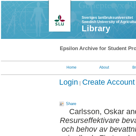
Sveriges lantbruksuniversitet
Swedish University of Agricult
Library
Epsilon Archive for Student Pro
Home
About
B
Login
Create Account
Share
Carlsson, Oskar
an
Resurseffektivare beva
och behov av bevattn