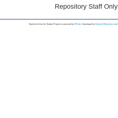
Repository Staff Onl
Epsilon Archive for Student Projects is
powored by
EPrints 3
developed by
School of Electronics an