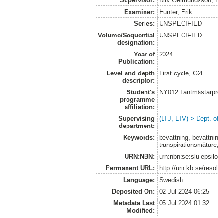
Supervisor:
Blix Germundsson, L
Examiner:
Hunter, Erik
Series:
UNSPECIFIED
Volume/Sequential
UNSPECIFIED
designation:
Year of
2024
Publication:
Level and depth
First cycle, G2E
descriptor:
Student's
NY012 Lantmästarpr
programme
affiliation:
Supervising
(LTJ, LTV) > Dept. 
department:
Keywords:
bevattning, bevattni
transpirationsmätare
URN:NBN:
urn:nbn:se:slu:epsil
Permanent URL:
http://urn.kb.se/res
Language:
Swedish
Deposited On:
02 Jul 2024 06:25
Metadata Last
05 Jul 2024 01:32
Modified: