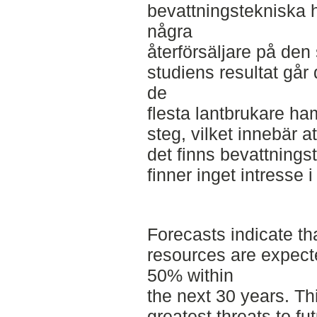
bevattningstekniska h
några
återförsäljare på de
studiens resultat går 
de
flesta lantbrukare ha
steg, vilket innebär 
det finns bevattning
finner inget intresse i
Forecasts indicate tha
resources are expect
50% within
the next 30 years. Th
greatest threats to fu