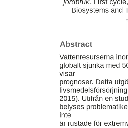
jordbruk.
First cycle
Biosystems and T
Abstract
Vattenresurserna ino
globalt sjunka med 
visar
prognoser. Detta utgör
livsmedelsförsörjning
2015). Utifrån en stu
belyses problematike
inte
är rustade för extremv