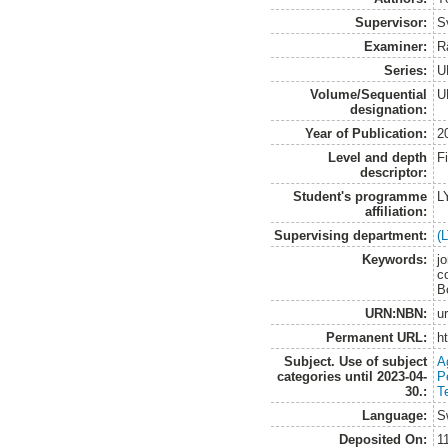
Supervisor:
S
Examiner:
R
Series:
U
Volume/Sequential
U
designation:
Year of Publication:
2
Level and depth
F
descriptor:
Student's programme
L
affiliation:
Supervising department:
(
Keywords:
j
c
B
URN:NBN:
u
Permanent URL:
h
Subject. Use of subject
A
categories until 2023-04-
P
30.:
T
Language:
S
Deposited On:
1