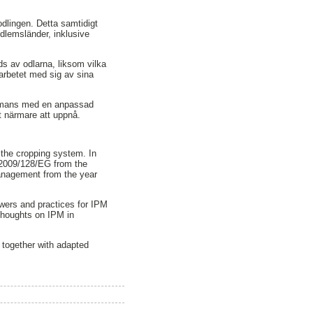
odlingen. Detta samtidigt
dlemsländer, inklusive
s av odlarna, liksom vilka
arbetet med sig av sina
ammans med en anpassad
it närmare att uppnå.
 the cropping system. In
 2009/128/EG from the
management from the year
owers and practices for IPM
 thoughts on IPM in
 together with adapted