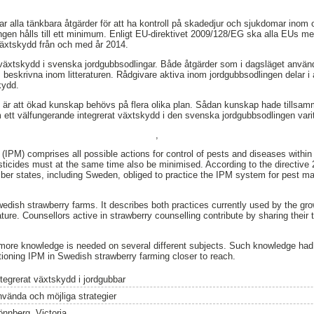
ar alla tänkbara åtgärder för att ha kontroll på skadedjur och sjukdomar inom 
n hålls till ett minimum. Enligt EU-direktivet 2009/128/EG ska alla EUs me
 växtskydd från och med år 2014.
 växtskydd i svenska jordgubbsodlingar. Både åtgärder som i dagsläget använd
beskrivna inom litteraturen. Rådgivare aktiva inom jordgubbsodlingen delar i 
kydd.
 är att ökad kunskap behövs på flera olika plan. Sådan kunskap hade tills
om ett välfungerande integrerat växtskydd i den svenska jordgubbsodlingen var
,
IPM) comprises all possible actions for control of pests and diseases within
sticides must at the same time also be minimised. According to the directive
ber states, including Sweden, obliged to practice the IPM system for pest 
edish strawberry farms. It describes both practices currently used by the gr
rature. Counsellors active in strawberry counselling contribute by sharing their
 more knowledge is needed on several different subjects. Such knowledge had
tioning IPM in Swedish strawberry farming closer to reach.
ntegrerat växtskydd i jordgubbar
nvända och möjliga strategier
önnberg, Victoria