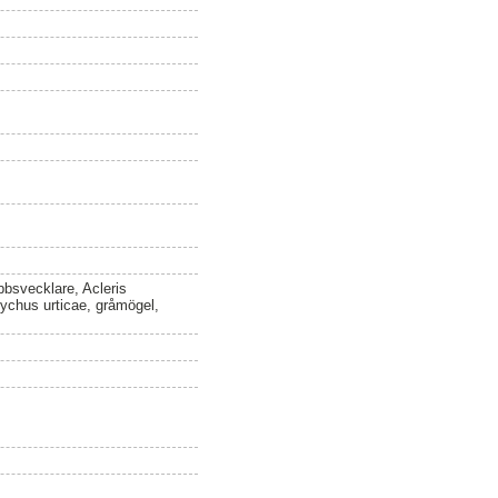
bbsvecklare, Acleris
nychus urticae, gråmögel,