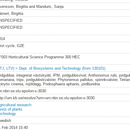
vensson, Birgitta
and
Manduric, Sanja
ämert, Birgitta
NSPECIFIED
NSPECIFIED
014
irst cycle, G2E
Y003 Horticultural Science Programme 300 HEC
LTJ, LTV) > Dept. of Biosystems and Technology (from 130101)
ordgubbar, integrerat växtskydd, IPM, jordgubbsvivel, Anthonomus rubi, jordgu
omariana, trips, jordgubbskvalster, Phytonemus pallidus, spinnkvalster, Tetra
otrytis cinerea, mjöldagg, Podosphaera aphanis, jordbundna
rn:nbn:se:slu:epsilon-s-3030
ttp://urn.kb.se/resolve?urn=urn:nbn:se:slu:epsilon-s-3030
gricultural research
ests of plants
echnology
wedish
1 Feb 2014 15:40