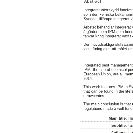
Abstract
Integrerat växtskydd innefatt
som den kemiska bekämpninge
Sverige, tillämpa integrerat
Arbetet behandlar integrerat
åtgärder inom IPM som finns 
tankar kring integrerat växts
Den huvudsakliga slutsatsen
lagstiftning gjort att målet 
Integrated pest management (
IPM, the use of chemical pe
European Union, are all mem
2014.
This work features IPM in Sw
that can be found in the lite
strawberries.
The main conclusion is that
regulations made a well-func
Main title:
I
Subtitle:
a
Authors:
T