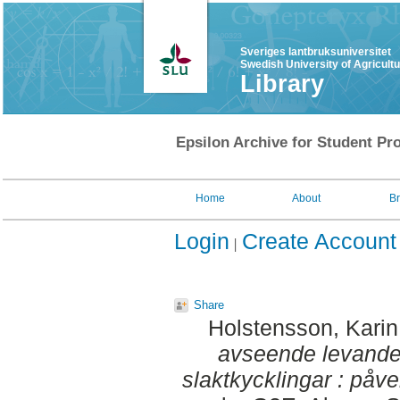
Sveriges lantbruksuniversitet
Swedish University of Agricult
Library
Epsilon Archive for Student Pro
Home
About
B
Login
Create Account
Share
Holstensson, Karin
avseende levande
slaktkycklingar : påve