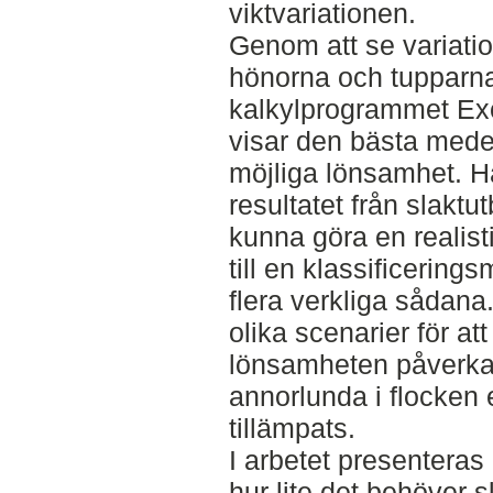
viktvariationen.
Genom att se variati
hönorna och tupparna
kalkylprogrammet Exc
visar den bästa medel
möjliga lönsamhet. Här
resultatet från slaktu
kunna göra en realisti
till en klassificerin
flera verkliga sådana
olika scenarier för at
lönsamheten påverka
annorlunda i flocken 
tillämpats.
I arbetet presenteras 
hur lite det behöver sk