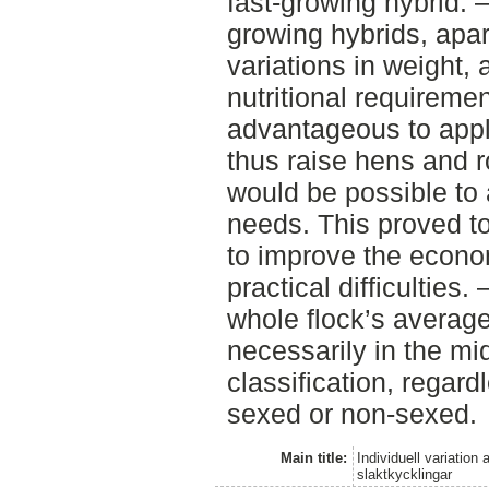
fast-growing hybrid. 
growing hybrids, apar
variations in weight, 
nutritional requiremen
advantageous to appl
thus raise hens and r
would be possible to 
needs. This proved to
to improve the econom
practical difficulties
whole flock’s average
necessarily in the mi
classification, regard
sexed or non-sexed.
Main title:
Individuell variatio
slaktkycklingar