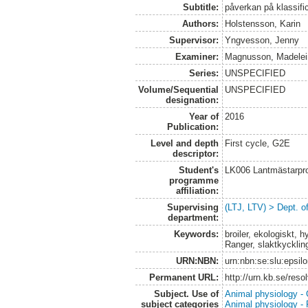
Subtitle:
påverkan på klassifi
Authors:
Holstensson, Karin
Supervisor:
Yngvesson, Jenny
Examiner:
Magnusson, Madelei
Series:
UNSPECIFIED
Volume/Sequential
UNSPECIFIED
designation:
Year of
2016
Publication:
Level and depth
First cycle, G2E
descriptor:
Student's
LK006 Lantmästarpr
programme
affiliation:
Supervising
(LTJ, LTV) > Dept. 
department:
Keywords:
broiler, ekologiskt,
Ranger, slaktkyckling
URN:NBN:
urn:nbn:se:slu:epsil
Permanent URL:
http://urn.kb.se/res
Subject. Use of
Animal physiology -
subject categories
Animal physiology -