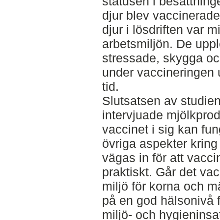
statusen i besättninge
djur blev vaccinerad
djur i lösdriften var
arbetsmiljön. De uppl
stressade, skygga och
under vaccineringen 
tid.
Slutsatsen av studien
intervjuade mjölkpro
vaccinet i sig kan fu
övriga aspekter krin
vägas in för att vacc
praktiskt. Går det va
miljö för korna och 
på en god hälsonivå 
miljö- och hygieninsa