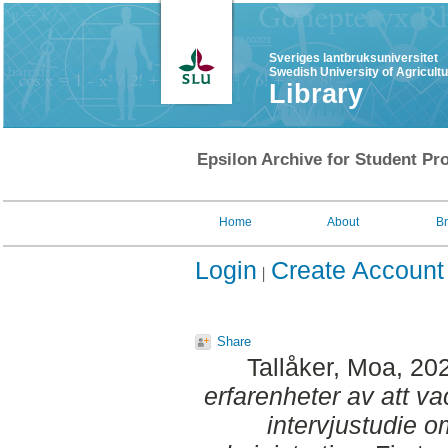
Sveriges lantbruksuniversitet
Swedish University of Agricult
Library
Epsilon Archive for Student Pro
Home
About
B
Login
Create Account
Share
Tallåker, Moa
, 20
erfarenheter av att va
intervjustudie o