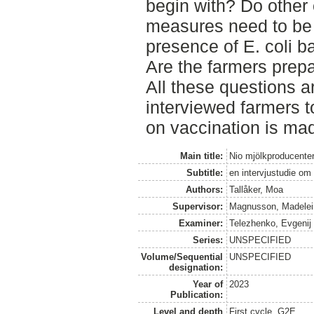
begin with? Do other
measures need to be 
presence of E. coli b
Are the farmers prep
All these questions ar
interviewed farmers t
on vaccination is ma
Main title:
Nio mjölkproducenter
Subtitle:
en intervjustudie om 
Authors:
Tallåker, Moa
Supervisor:
Magnusson, Madelei
Examiner:
Telezhenko, Evgenij
Series:
UNSPECIFIED
Volume/Sequential
UNSPECIFIED
designation:
Year of
2023
Publication:
Level and depth
First cycle, G2E