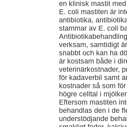
en klinisk mastit me
E. coli mastiten är int
antibiotika, antibioti
stammar av E. coli ba
Antibiotikabehandling
verksam, samtidigt är
snabbt och kan ha död
är kostsam både i di
veterinärkostnader, p
för kadaverbil samt ar
kostnader så som för 
högre celltal i mjölke
Eftersom mastiten int
behandlas den i de fl
understödjande behan
smakligt foder, kalciu