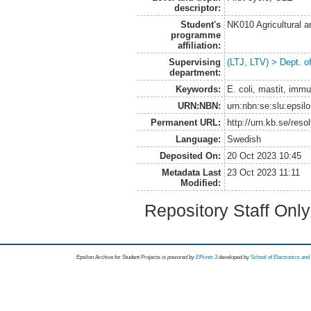
descriptor:
Student's
NK010 Agricultural 
programme
affiliation:
Supervising
(LTJ, LTV) > Dept. 
department:
Keywords:
E. coli, mastit, immu
URN:NBN:
urn:nbn:se:slu:epsil
Permanent URL:
http://urn.kb.se/res
Language:
Swedish
Deposited On:
20 Oct 2023 10:45
Metadata Last
23 Oct 2023 11:11
Modified:
Repository Staff Onl
Epsilon Archive for Student Projects is
powored by
EPrints 3
developed by
School of Electronics an