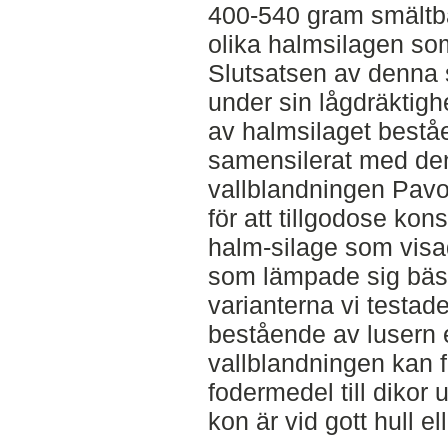
400-540 gram smältba
olika halmsilagen som
Slutsatsen av denna s
under sin lågdräktighe
av halmsilaget bestå
samensilerat med de
vallblandningen Pavo e
för att tillgodose kon
halm-silage som visa
som lämpade sig bäst
varianterna vi testad
bestående av lusern 
vallblandningen kan
fodermedel till dikor 
kon är vid gott hull ell