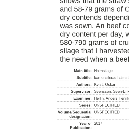
shows that the straw 
and 58-79 grams of C
dry contends dependi
was sown. An beef co
dry content per day,
580-790 grams of crud
silage that I harvest
the need when a beef
Main title:
Halmsilage
Subtitle:
kan ensilerad halmst
Authors:
Kvist, Oskar
Supervisor:
Svensson, Sven-Eri
Examiner:
Herlin, Anders Henri
Series:
UNSPECIFIED
Volume/Sequential
UNSPECIFIED
designation:
Year of
2017
Publication: