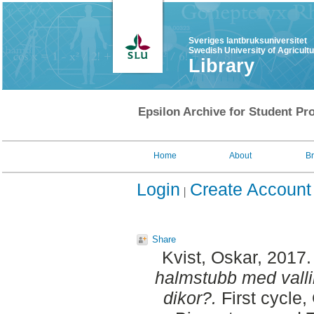
Sveriges lantbruksuniversitet
Swedish University of Agricult
Library
Epsilon Archive for Student Pro
Home
About
B
Login
Create Account
Share
Kvist, Oskar
, 2017
halmstubb med valli
dikor?.
First cycle,