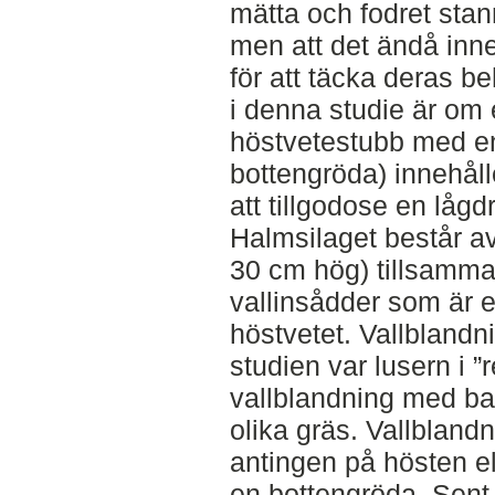
mätta och fodret stan
men att det ändå inneh
för att täcka deras b
i denna studie är om 
höstvetestubb med en
bottengröda) innehålle
att tillgodose en lågd
Halmsilaget består a
30 cm hög) tillsamma
vallinsådder som är 
höstvetet. Vallbland
studien var lusern i 
vallblandning med ba
olika gräs. Vallbland
antingen på hösten el
en bottengröda. Sent 