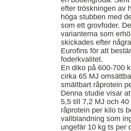
efter tröskningen av 
höga stubben med de 
som ett grovfoder. De
varianterna som erhöl
skickades efter någr
Eurofins för att bes
foderkvalitet.
En diko på 600-700 k
cirka 65 MJ omsättba
smältbart råprotein pe
Denna studie visar at
5,5 till 7,2 MJ och 40
råprotein per kilo ts 
vallblandning som ing
ungefär 10 kg ts per 