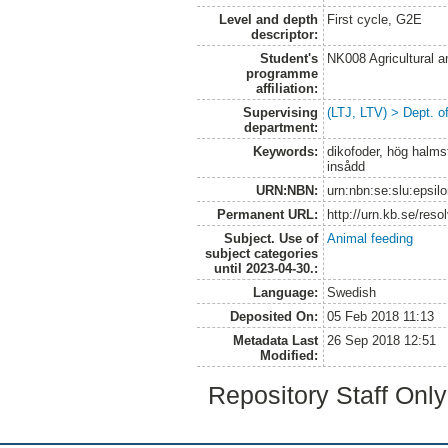
Level and depth
First cycle, G2E
descriptor:
Student's
NK008 Agricultural
programme
affiliation:
Supervising
(LTJ, LTV) > Dept. 
department:
Keywords:
dikofoder, hög halmst
insådd
URN:NBN:
urn:nbn:se:slu:epsil
Permanent URL:
http://urn.kb.se/res
Subject. Use of
Animal feeding
subject categories
until 2023-04-30.:
Language:
Swedish
Deposited On:
05 Feb 2018 11:13
Metadata Last
26 Sep 2018 12:51
Modified:
Repository Staff Onl