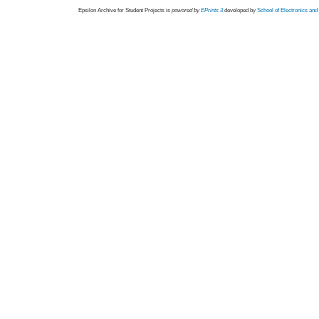
Epsilon Archive for Student Projects is
powored by
EPrints 3
developed by
School of Electronics an