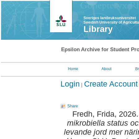
Sveriges lantbruksuniversitet
Swedish University of Agricult
Library
Epsilon Archive for Student Pro
Home
About
B
Login
Create Account
Share
Fredh, Frida
, 2026
mikrobiella status oc
levande jord mer näri