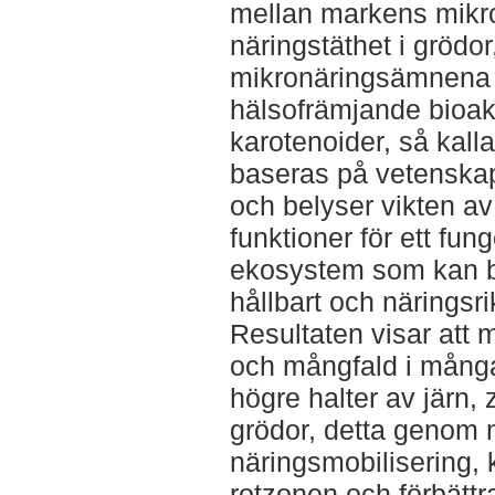
mellan markens mikro
näringstäthet i grödo
mikronäringsämnena 
hälsofrämjande bioak
karotenoider, så kall
baseras på vetenskapl
och belyser vikten a
funktioner för ett fun
ekosystem som kan bid
hållbart och näringsr
Resultaten visar att m
och mångfald i många
högre halter av järn, 
grödor, detta genom
näringsmobilisering, 
rotzonen och förbättr