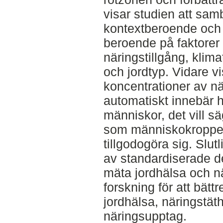
visar studien att sa
kontextberoende och a
beroende på faktorer 
näringstillgång, klim
och jordtyp. Vidare v
koncentrationer av n
automatiskt innebär hö
människor, det vill s
som människokroppen
tillgodogöra sig. Slut
av standardiserade de
mäta jordhälsa och n
forskning för att bät
jordhälsa, näringstät
näringsupptag.