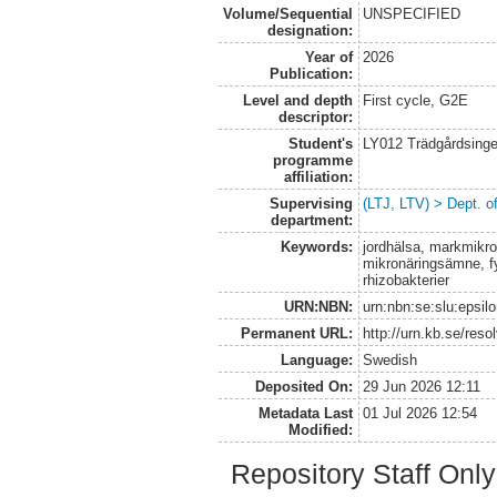
Volume/Sequential
UNSPECIFIED
designation:
Year of
2026
Publication:
Level and depth
First cycle, G2E
descriptor:
Student's
LY012 Trädgårdsinge
programme
affiliation:
Supervising
(LTJ, LTV) > Dept. 
department:
Keywords:
jordhälsa, markmikroo
mikronäringsämne, fy
rhizobakterier
URN:NBN:
urn:nbn:se:slu:epsil
Permanent URL:
http://urn.kb.se/res
Language:
Swedish
Deposited On:
29 Jun 2026 12:11
Metadata Last
01 Jul 2026 12:54
Modified:
Repository Staff Onl