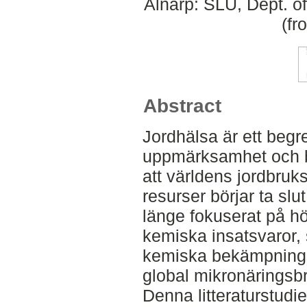
Alnarp: SLU, Dept. o
(fr
Abstract
Jordhälsa är ett begr
uppmärksamhet och bli
att världens jordbru
resurser börjar ta sl
länge fokuserat på h
kemiska insatsvaror,
kemiska bekämpning
global mikronäringsbri
Denna litteraturstud