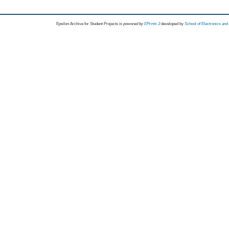
Epsilon Archive for Student Projects is
powored by
EPrints 3
developed by
School of Electronics an