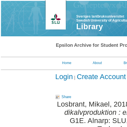
Sveriges lantbruksuniversitet
Swedish University of Agricult
Library
Epsilon Archive for Student Pro
Home
About
B
Login
Create Account
Share
Losbrant, Mikael
, 201
dikalvproduktion : e
G1E. Alnarp: SLU,