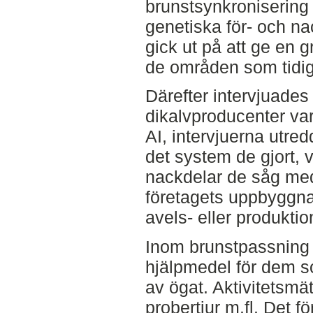
brunstsynkroniserin
genetiska för- och na
gick ut på att ge en
de områden som tidig
Därefter intervjuades
dikalvproducenter var
AI, intervjuerna utred
det system de gjort, v
nackdelar de såg med
företagets uppbyggn
avels- eller produktio
Inom brunstpassning
hjälpmedel för dem s
av ögat. Aktivitetsmä
probertjur m.fl. Det 