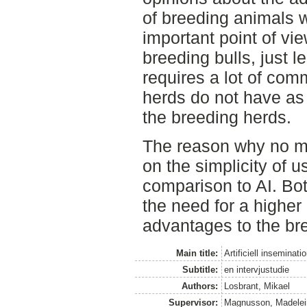
of breeding animals w
important point of vie
breeding bulls, just l
requires a lot of com
herds do not have as
the breeding herds.
The reason why no m
on the simplicity of u
comparison to AI. Bo
the need for a highe
advantages to the bre
Main title:
Artificiell inseminat
Subtitle:
en intervjustudie
Authors:
Losbrant, Mikael
Supervisor:
Magnusson, Madelei