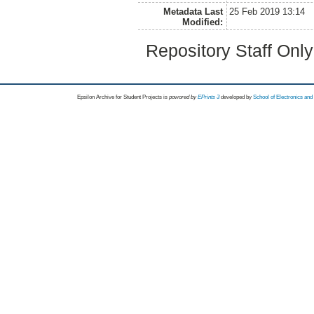
Metadata Last
25 Feb 2019 13:14
Modified:
Repository Staff Onl
Epsilon Archive for Student Projects is
powored by
EPrints 3
developed by
School of Electronics an