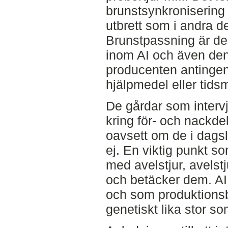
brunstsynkronisering 
utbrett som i andra d
Brunstpassning är de
inom AI och även den
producenten antingen
hjälpmedel eller tidsm
De gårdar som interv
kring för- och nackde
oavsett om de i dagsl
ej. En viktig punkt s
med avelstjur, avels
och betäcker dem. A
och som produktionsbe
genetiskt lika stor s