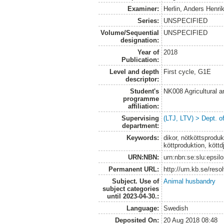
Examiner:
Herlin, Anders Henri
Series:
UNSPECIFIED
Volume/Sequential
UNSPECIFIED
designation:
Year of
2018
Publication:
Level and depth
First cycle, G1E
descriptor:
Student's
NK008 Agricultural
programme
affiliation:
Supervising
(LTJ, LTV) > Dept. 
department:
Keywords:
dikor, nötköttsprodukt
köttproduktion, köttd
URN:NBN:
urn:nbn:se:slu:epsil
Permanent URL:
http://urn.kb.se/res
Subject. Use of
Animal husbandry
subject categories
until 2023-04-30.:
Language:
Swedish
Deposited On:
20 Aug 2018 08:48