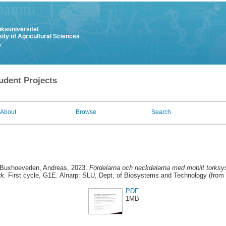
uksuniversitet
ity of Agricultural Sciences
y
udent Projects
About
Browse
Search
 Buxhoeveden, Andreas
, 2023.
Fördelarna och nackdelarna med mobilt torksy
rk.
First cycle, G1E. Alnarp: SLU, Dept. of Biosystems and Technology (from
PDF
1MB