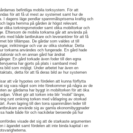
årdarnas befintliga mobila torksystem. För att
ndas för att få ut mest av systemet samt hur de
. I dagens läge pendlar spannmålspriserna kraftig och
a och lagra hemma på gården är högst relevant.
ar olika torkningsmetoder samt olika mobiltorkar och
ge. Eftersom de mobila torkarna går att använda på
jorts med både lantbrukare och leverantörer för att få
emet bör tillämpas. De gårdar som valdes ut till
ngar, inriktningar och var av olika storlekar. Detta
v hur torkarna användes och fungerade. En gård hade
 stationär och en annan gård har ändrat
l gånger. En gård torkade även foder till den egna
ntervjuerna har gjorts på plats i samband med
ra bild som möjligt. Under arbetet har även en
taktats, detta för att få deras bild av hur systemen
sar att vår hypotes om fördelen att kunna förflytta
sat sig vara något som inte förekommer på några av de
eten av gårdarna har byggt in mobiltorken för att öka
djan. Vilket gör att torken inte blir ”mobil” längre,
tning runt omkring torken med våtlagring av otorkad
. Även lagring till den torra spannmålen leder till
lantbrukare använde sig av gamla ekonomibyggnader
essa hade både för och nackdelar beroende på hur
nomfördes visade det sig att de starkaste argumenten
eten i ägandet samt fördelen att inte binda kapital i en
otsvarigheterna.