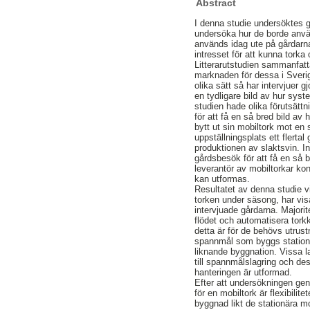
Abstract
I denna studie undersöktes g
undersöka hur de borde anvä
används idag ute på gårdarna
intresset för att kunna tork
Litterarutstudien sammanfatt
marknaden för dessa i Sveri
olika sätt så har intervjuer g
en tydligare bild av hur syst
studien hade olika förutsättni
för att få en så bred bild a
bytt ut sin mobiltork mot en
uppställningsplats ett flerta
produktionen av slaktsvin. I
gårdsbesök för att få en så b
leverantör av mobiltorkar kon
kan utformas.
Resultatet av denna studie vi
torken under säsong, har vi
intervjuade gårdarna. Majorit
flödet och automatisera torkke
detta är för de behövs utrus
spannmål som byggs stationärt
liknande byggnation. Vissa 
till spannmålslagring och d
hanteringen är utformad.
Efter att undersökningen ge
för en mobiltork är flexibilit
byggnad likt de stationära m