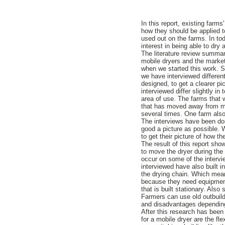
In this report, existing farm
how they should be applied t
used out on the farms. In tod
interest in being able to dry
The literature review summar
mobile dryers and the market
when we started this work. S
we have interviewed differen
designed, to get a clearer p
interviewed differ slightly in
area of use. The farms that 
that has moved away from mo
several times. One farm also 
The interviews have been don
good a picture as possible. 
to get their picture of how 
The result of this report sho
to move the dryer during the
occur on some of the intervi
interviewed have also built i
the drying chain. Which means
because they need equipment 
that is built stationary. Also
Farmers can use old outbuild
and disadvantages depending
After this research has bee
for a mobile dryer are the fl