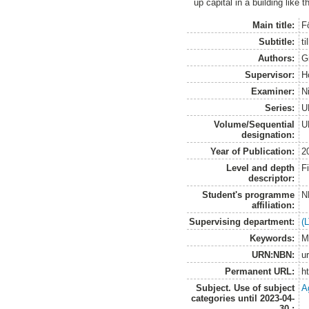
up capital in a building like 
Main title:
F
Subtitle:
t
Authors:
Gi
Supervisor:
H
Examiner:
N
Series:
U
Volume/Sequential
U
designation:
Year of Publication:
2
Level and depth
F
descriptor:
Student's programme
N
affiliation:
Supervising department:
(
Keywords:
M
URN:NBN:
u
Permanent URL:
h
Subject. Use of subject
A
categories until 2023-04-
30.: