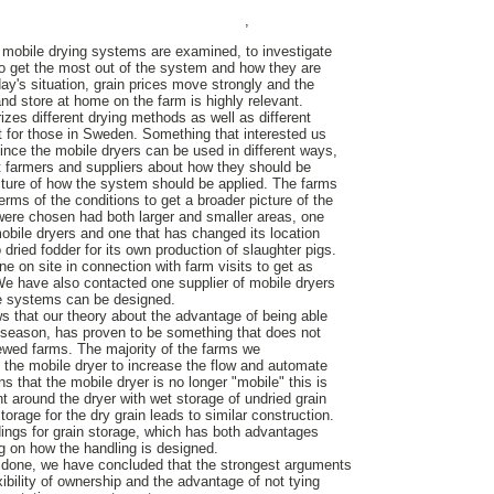
,
s' mobile drying systems are examined, to investigate
o get the most out of the system and how they are
ay's situation, grain prices move strongly and the
 and store at home on the farm is highly relevant.
izes different drying methods as well as different
 for those in Sweden. Something that interested us
ince the mobile dryers can be used in different ways,
t farmers and suppliers about how they should be
icture of how the system should be applied. The farms
 terms of the conditions to get a broader picture of the
were chosen had both larger and smaller areas, one
bile dryers and one that has changed its location
dried fodder for its own production of slaughter pigs.
e on site in connection with farm visits to get as
We have also contacted one supplier of mobile dryers
the systems can be designed.
ws that our theory about the advantage of being able
 season, has proven to be something that does not
ewed farms. The majority of the farms we
n the mobile dryer to increase the flow and automate
 that the mobile dryer is no longer "mobile" this is
around the dryer with wet storage of undried grain
 storage for the dry grain leads to similar construction.
ings for grain storage, which has both advantages
 on how the handling is designed.
n done, we have concluded that the strongest arguments
exibility of ownership and the advantage of not tying