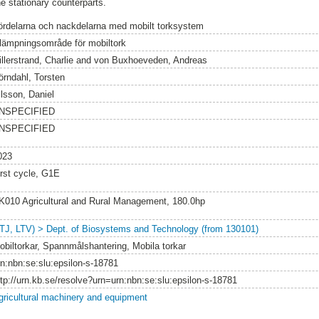
the stationary counterparts.
ördelarna och nackdelarna med mobilt torksystem
illämpningsområde för mobiltork
llerstrand, Charlie
and
von Buxhoeveden, Andreas
örndahl, Torsten
ilsson, Daniel
NSPECIFIED
NSPECIFIED
023
irst cycle, G1E
K010 Agricultural and Rural Management, 180.0hp
LTJ, LTV) > Dept. of Biosystems and Technology (from 130101)
obiltorkar, Spannmålshantering, Mobila torkar
rn:nbn:se:slu:epsilon-s-18781
ttp://urn.kb.se/resolve?urn=urn:nbn:se:slu:epsilon-s-18781
gricultural machinery and equipment