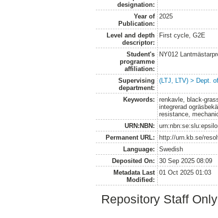
designation:
Year of
2025
Publication:
Level and depth
First cycle, G2E
descriptor:
Student's
NY012 Lantmästarpr
programme
affiliation:
Supervising
(LTJ, LTV) > Dept. 
department:
Keywords:
renkavle, black-gras
integrerad ogräsbekä
resistance, mechanic
URN:NBN:
urn:nbn:se:slu:epsil
Permanent URL:
http://urn.kb.se/res
Language:
Swedish
Deposited On:
30 Sep 2025 08:09
Metadata Last
01 Oct 2025 01:03
Modified:
Repository Staff Onl