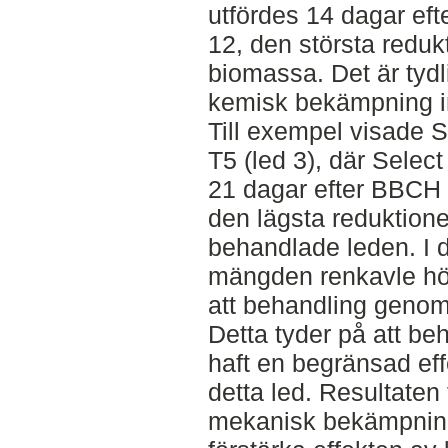
utfördes 14 dagar ef
12, den största redu
biomassa. Det är tydli
kemisk bekämpning int
Till exempel visade S
T5 (led 3), där Selec
21 dagar efter BBCH
den lägsta reduktion
behandlade leden. I de
mängden renkavle högr
att behandling genom
Detta tyder på att be
haft en begränsad effe
detta led. Resultaten 
mekanisk bekämpnin