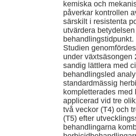
kemiska och mekani
påverkar kontrollen a
särskilt i resistenta p
utvärdera betydelsen
behandlingstidpunkt.
Studien genomfördes 
under växtsäsongen 
sandig lättlera med c
behandlingsled analy
standardmässig herb
kompletterades med h
applicerad vid tre oli
två veckor (T4) och t
(T5) efter utvecklin
behandlingarna komb
herbicidbehandlingar