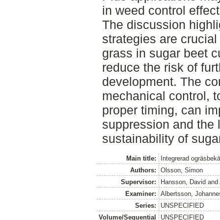
in weed control effec
The discussion highli
strategies are crucia
grass in sugar beet cul
reduce the risk of fur
development. The co
mechanical control, t
proper timing, can i
suppression and the 
sustainability of suga
Main title:
Integrerad ogräsbekä
Authors:
Olsson, Simon
Supervisor:
Hansson, David
and
Examiner:
Albertsson, Johanne
Series:
UNSPECIFIED
Volume/Sequential
UNSPECIFIED