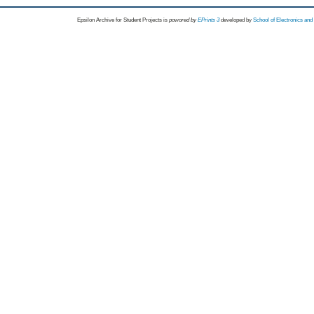
Epsilon Archive for Student Projects is
powored by
EPrints 3
developed by
School of Electronics an