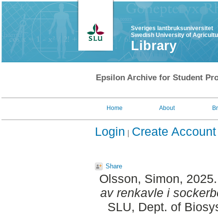
Sveriges lantbruksuniversitet
Swedish University of Agricult
Library
Epsilon Archive for Student Pro
Home
About
B
Login
Create Account
Share
Olsson, Simon
, 2025
av renkavle i sockerb
SLU, Dept. of Biosy