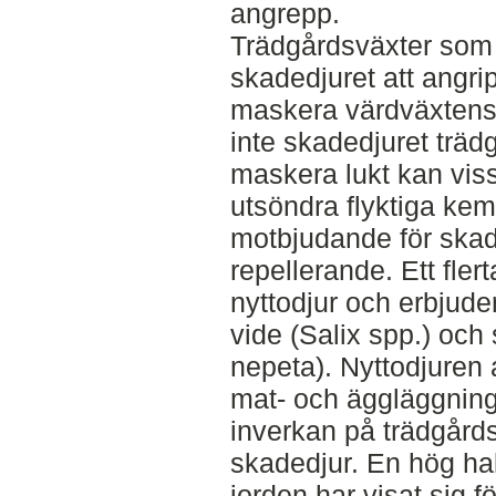
angrepp.
Trädgårdsväxter som i
skadedjuret att angri
maskera värdväxtens 
inte skadedjuret träd
maskera lukt kan vis
utsöndra flyktiga kem
motbjudande för skad
repellerande. Ett fler
nyttodjur och erbjude
vide (Salix spp.) och
nepeta). Nyttodjuren
mat- och äggläggning
inverkan på trädgård
skadedjur. En hög hal
jorden har visat sig f