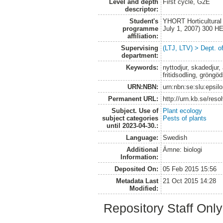
Level and depth
First cycle, G2E
descriptor:
Student's
YHORT Horticultural
programme
July 1, 2007) 300 H
affiliation:
Supervising
(LTJ, LTV) > Dept. 
department:
Keywords:
nyttodjur, skadedjur, 
fritidsodling, gröngö
URN:NBN:
urn:nbn:se:slu:epsil
Permanent URL:
http://urn.kb.se/res
Subject. Use of
Plant ecology
subject categories
Pests of plants
until 2023-04-30.:
Language:
Swedish
Additional
Ämne: biologi
Information:
Deposited On:
05 Feb 2015 15:56
Metadata Last
21 Oct 2015 14:28
Modified:
Repository Staff Onl