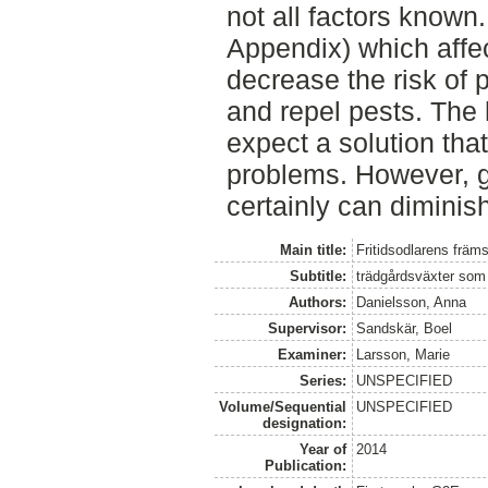
not all factors known
Appendix) which affec
decrease the risk of p
and repel pests. The
expect a solution that
problems. However, g
certainly can diminish
Main title:
Fritidsodlarens främs
Subtitle:
trädgårdsväxter som
Authors:
Danielsson, Anna
Supervisor:
Sandskär, Boel
Examiner:
Larsson, Marie
Series:
UNSPECIFIED
Volume/Sequential
UNSPECIFIED
designation:
Year of
2014
Publication: