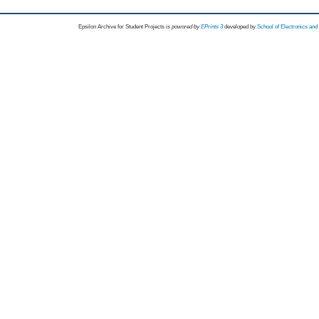
Epsilon Archive for Student Projects is
powored by
EPrints 3
developed by
School of Electronics an