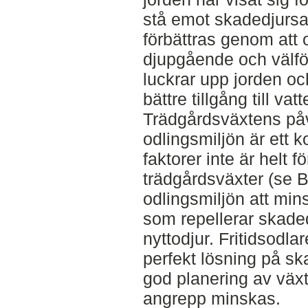
stå emot skadedjurs
förbättras genom att
djupgående och välfö
luckrar upp jorden oc
bättre tillgång till va
Trädgårdsväxtens på
odlingsmiljön är ett 
faktorer inte är helt f
trädgårdsväxter (se B
odlingsmiljön att mi
som repellerar skaded
nyttodjur. Fritidsodla
perfekt lösning på s
god planering av växt
angrepp minskas.