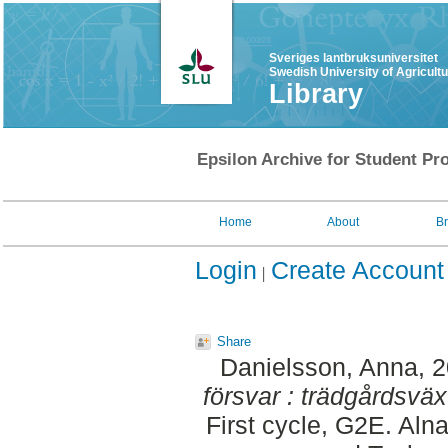
Sveriges lantbruksuniversitet
Swedish University of Agricult
Library
Epsilon Archive for Student Pro
Home
About
B
Login
Create Account
Share
Danielsson, Anna
, 
försvar : trädgårdsvä
First cycle, G2E. Aln