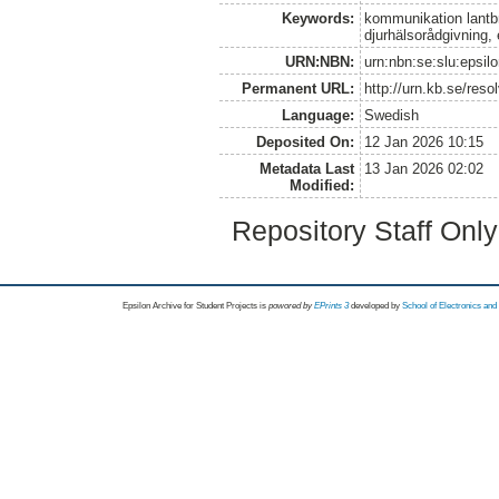
Keywords:
kommunikation lantbru
djurhälsorådgivning,
URN:NBN:
urn:nbn:se:slu:epsil
Permanent URL:
http://urn.kb.se/res
Language:
Swedish
Deposited On:
12 Jan 2026 10:15
Metadata Last
13 Jan 2026 02:02
Modified:
Repository Staff Onl
Epsilon Archive for Student Projects is
powored by
EPrints 3
developed by
School of Electronics an