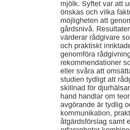
mjölk. Syftet var att
önskas och vilka fak
möjligheten att gen
gårdsnivå. Resultaten
värderar rådgivare s
och praktiskt inriktad
genomföra rådgivning
rekommendationer som
eller svåra att omsätt
studien tydligt att rå
skillnad för djurhälsan
hand handlar om teor
avgörande är tydlig 
kommunikation, prakt
åtgärdsförslag samt e
erfarenheter kombin