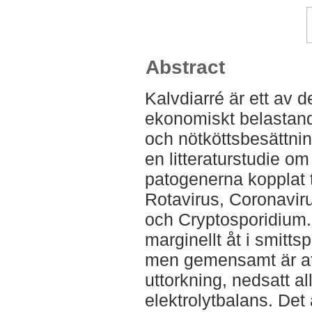
Abstract
Kalvdiarré är ett av 
ekonomiskt belastand
och nötköttsbesättnin
en litteraturstudie om
patogenerna kopplat ti
Rotavirus, Coronaviru
och Cryptosporidium.
marginellt åt i smitt
men gemensamt är att 
uttorkning, nedsatt a
elektrolytbalans. Det