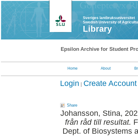
Sveriges lantbruksuniversitet
Swedish University of Agricult
Library
Epsilon Archive for Student Pro
Home
About
B
Login
Create Account
Share
Johansson, Stina
, 20
från råd till resultat.
F
Dept. of Biosystems 