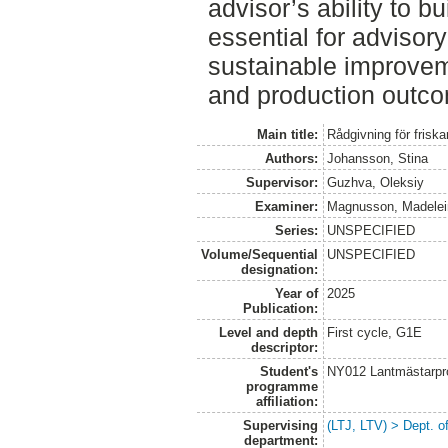
advisor’s ability to bu
essential for advisory
sustainable improvem
and production outc
Main title:
Rådgivning för friskare
Authors:
Johansson, Stina
Supervisor:
Guzhva, Oleksiy
Examiner:
Magnusson, Madelei
Series:
UNSPECIFIED
Volume/Sequential
UNSPECIFIED
designation:
Year of
2025
Publication:
Level and depth
First cycle, G1E
descriptor:
Student's
NY012 Lantmästarpr
programme
affiliation:
Supervising
(LTJ, LTV) > Dept. 
department: