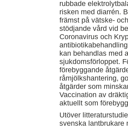
rubbade elektrolytba
risken med diarrén. B
främst på vätske- och
stödjande vård vid be
Coronavirus och Krypt
antibiotikabehandling,
kan behandlas med ant
sjukdomsförloppet. F
förebyggande åtgärde
råmjölkshantering, go
åtgärder som minskar 
Vaccination av dräkti
aktuellt som förebyg
Utöver litteraturstudie
svenska lantbrukare m