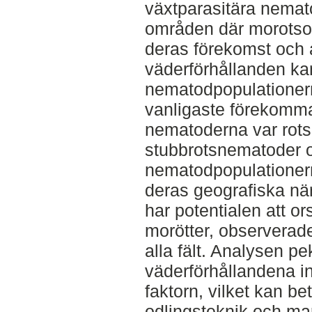
växtparasitära nema
områden där morotsodl
deras förekomst och 
väderförhållanden ka
nematodpopulationern
vanligaste förekomma
nematoderna var rot
stubbrotsnematoder oc
nematodpopulationern
deras geografiska nä
har potentialen att 
morötter, observerade
alla fält. Analysen pe
väderförhållandena i
faktorn, vilket kan be
odlingsteknik och mar