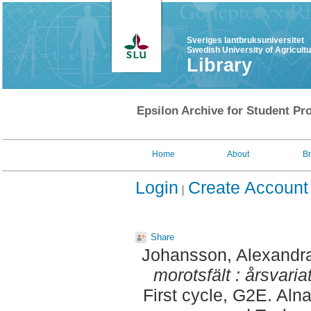
Sveriges lantbruksuniversitet
Swedish University of Agricult
Library
Epsilon Archive for Student Pro
Home
About
B
Login
Create Account
Share
Johansson, Alexandr
morotsfält : årsvaria
First cycle, G2E. Aln