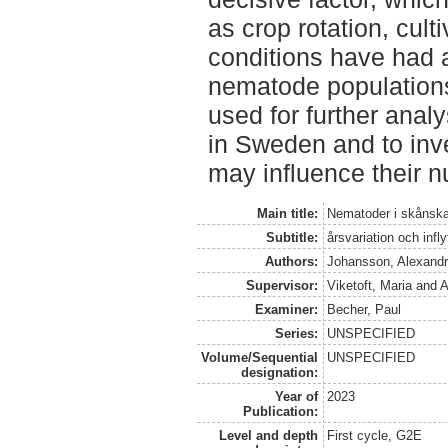
as crop rotation, cult
conditions have had 
nematode populations
used for further ana
in Sweden and to inve
may influence their 
Main title:
Nematoder i skånska
Subtitle:
årsvariation och infl
Authors:
Johansson, Alexand
Supervisor:
Viketoft, Maria
and
A
Examiner:
Becher, Paul
Series:
UNSPECIFIED
Volume/Sequential
UNSPECIFIED
designation:
Year of
2023
Publication:
Level and depth
First cycle, G2E