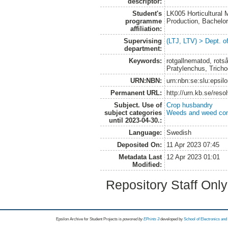
descriptor:
Student's
LK005 Horticultural
programme
Production, Bachel
affiliation:
Supervising
(LTJ, LTV) > Dept. 
department:
Keywords:
rotgallnematod, rot
Pratylenchus, Tricho
URN:NBN:
urn:nbn:se:slu:epsil
Permanent URL:
http://urn.kb.se/res
Subject. Use of
Crop husbandry
subject categories
Weeds and weed con
until 2023-04-30.:
Language:
Swedish
Deposited On:
11 Apr 2023 07:45
Metadata Last
12 Apr 2023 01:01
Modified:
Repository Staff Onl
Epsilon Archive for Student Projects is
powored by
EPrints 3
developed by
School of Electronics an