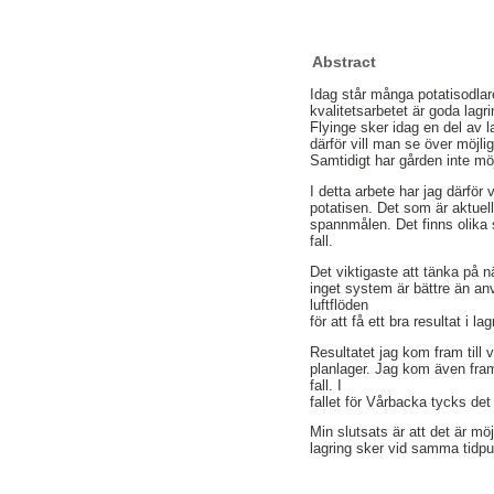
Abstract
Idag står många potatisodlare
kvalitetsarbetet är goda lagr
Flyinge sker idag en del av 
därför vill man se över möjli
Samtidigt har gården inte möj
I detta arbete har jag därför
potatisen. Det som är aktuell
spannmålen. Det finns olika 
fall.
Det viktigaste att tänka på 
inget system är bättre än a
luftflöden
för att få ett bra resultat i lag
Resultatet jag kom fram till 
planlager. Jag kom även fram
fall. I
fallet för Vårbacka tycks det
Min slutsats är att det är m
lagring sker vid samma tidpun