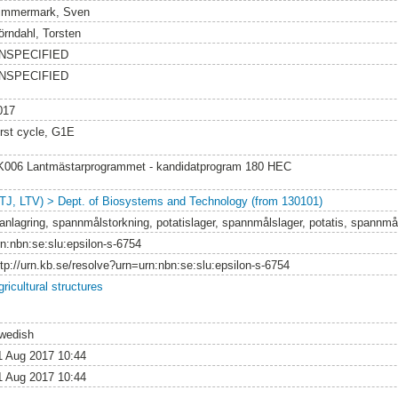
immermark, Sven
örndahl, Torsten
NSPECIFIED
NSPECIFIED
017
irst cycle, G1E
K006 Lantmästarprogrammet - kandidatprogram 180 HEC
LTJ, LTV) > Dept. of Biosystems and Technology (from 130101)
lanlagring, spannmålstorkning, potatislager, spannmålslager, potatis, spannmå
rn:nbn:se:slu:epsilon-s-6754
ttp://urn.kb.se/resolve?urn=urn:nbn:se:slu:epsilon-s-6754
ricultural structures
wedish
1 Aug 2017 10:44
1 Aug 2017 10:44