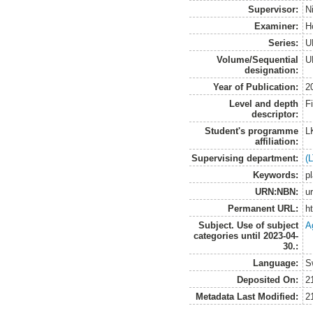
Supervisor:
N
Examiner:
H
Series:
U
Volume/Sequential
U
designation:
Year of Publication:
2
Level and depth
F
descriptor:
Student's programme
L
affiliation:
Supervising department:
(
Keywords:
p
URN:NBN:
u
Permanent URL:
h
Subject. Use of subject
Ag
categories until 2023-04-
30.:
Language:
S
Deposited On:
2
Metadata Last Modified:
2