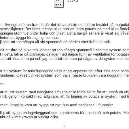
359kB
 i Sverige inför en framtid där det krävs bättre och bättre kvalitet på matpotat
ingsmöjligheter. Det finns många olika sätt att lagra potatis på med olika förd
lagringen utomhus under halm och plast. Detta har på senare år visat sig påve
gheten att bygga för lagring inomhus.
lighet att torka/lagra all sin spannmål då gården växt ifrån sin tork.
 valt att titta på olika möjligheter att torka/lagra spannmål i samma system s
t i detta fall är då planlager/löslager med någon form av ventilation för potatis
sätt att lösa detta på och jag har tittat närmare på några av de system som k
när ett system för torkning/lagring väljs är att anpassa det efter sina egna b
nvändaren. Oavsett vilket system som väljs måste brukaren vara noggrann med
ret.
var att ett system med nedgjutna luftkanaler är fördelaktigt för att uppnå en ef
 till, genom kontakt med rådgivare, att för lagring av potatis är system med l
 mest lämpliga vara att bygga ett nytt hus med nedgjutna luftkanaler.
öjligt att bygga en lagerbyggnad som kombineras för spannmål och potatis. Men 
kt då klimatkraven är väldigt olika.
,