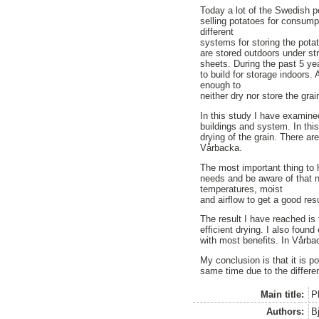
Today a lot of the Swedish po
selling potatoes for consumpt
different
systems for storing the pota
are stored outdoors under st
sheets. During the past 5 year
to build for storage indoors.
enough to
neither dry nor store the grai
In this study I have examined
buildings and system. In this
drying of the grain. There ar
Vårbacka.
The most important thing to 
needs and be aware of that n
temperatures, moist
and airflow to get a good resu
The result I have reached is 
efficient drying. I also foun
with most benefits. In Vårbac
My conclusion is that it is po
same time due to the differe
Main title:
P
Authors:
B