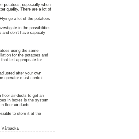
eir potatoes, especially when
er quality. There are a lot of
lyinge a lot of the potatoes
vestigate in the possibilities
ins and don’t have capacity
potatoes using the same
ilation for the potatoes and
hat felt appropriate for
adjusted after your own
he operator must control
 floor air-ducts to get an
atoes in boxes is the system
n floor air-ducts.
sible to store it at the
en Vårbacka