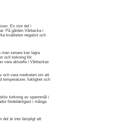
isen. En stor del i
elar. På gården Vårbacka i
rka kvaliteten negativt och
om man senare kan lagra
en och torkning för
an vara aktuella i Vårbackas
ehov och vara medveten om att
 temperaturer, fuktighet och
fektiv torkning av spannmål i
ådor fördelaktigast i många
det är inte lämpligt att