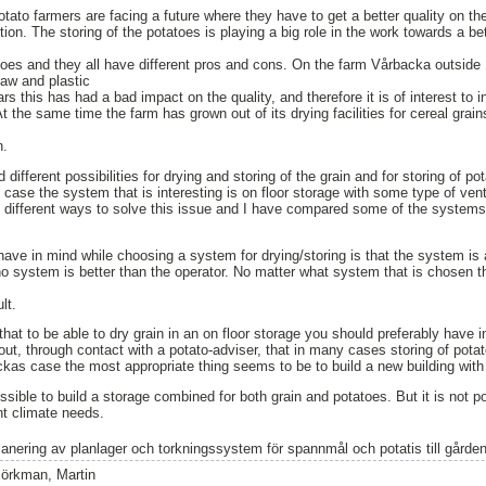
tato farmers are facing a future where they have to get a better quality on th
ion. The storing of the potatoes is playing a big role in the work towards a bett
toes and they all have different pros and cons. On the farm Vårbacka outside F
raw and plastic
s this has had a bad impact on the quality, and therefore it is of interest to in
 At the same time the farm has grown out of its drying facilities for cereal gra
n.
 different possibilities for drying and storing of the grain and for storing of 
 case the system that is interesting is on floor storage with some type of vent
e different ways to solve this issue and I have compared some of the systems t
have in mind while choosing a system for drying/storing is that the system is 
o system is better than the operator. No matter what system that is chosen t
lt.
that to be able to dry grain in an on floor storage you should preferably have in
d out, through contact with a potato-adviser, that in many cases storing of pot
kas case the most appropriate thing seems to be to build a new building with i
ssible to build a storage combined for both grain and potatoes. But it is not pos
nt climate needs.
lanering av planlager och torkningssystem för spannmål och potatis till gård
jörkman, Martin