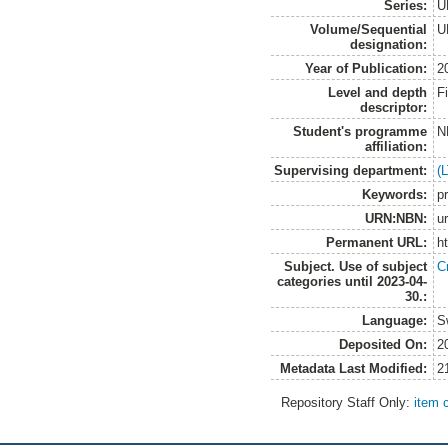
Series:
U
Volume/Sequential
U
designation:
Year of Publication:
2
Level and depth
F
descriptor:
Student's programme
N
affiliation:
Supervising department:
(
Keywords:
p
URN:NBN:
u
Permanent URL:
h
Subject. Use of subject
C
categories until 2023-04-
30.:
Language:
S
Deposited On:
2
Metadata Last Modified:
2
Repository Staff Only:
item 