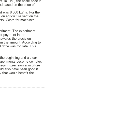
of 10-11%, the basic price is
ed based on the price of
 it was 8 060 kg/ha. For the
ion agriculture section the
ers. Costs for machines,
experiment. The experiment
est payment in the
 towards the precision
 in the amount. According to
d doze was too late. This
m the beginning and a clear
f experiments become complex
egy in precision agriculture
uld also have been good if
 that would benefit the