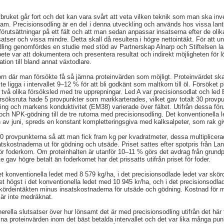
ruket går fort och det kan vara svårt att veta vilken teknik som man ska inves
sam. Precisionsodling är en del i denna utveckling och används hos vissa lant
 förutsättningar på ett fält och att man sedan anpassar insatserna efter de olik
atser och vissa mindre. Detta skall då resultera i högre nettointäkt. För att 
ling genomfördes en studie med stöd av Partnerskap Alnarp och Stiftelsen la
e var att dokumentera och presentera resultat och indirekt möjligheten för l
tion till bland annat växtodlare.
n där man försökte få så jämna proteinvärden som möjligt. Proteinvärdet ska
ligga i intervallet 9–12 % för att bli godkänt som maltkorn till öl. Försöket 
två olika försöksled med tre upprepningar. Led A var precisionsodlat och led B
 försöksruta hade 5 provpunkter som markkarterades, vilket gav totalt 30 provp
ning och markens konduktivitet (EM38) varierade över fältet. Utifrån dessa förut
h NPK-gödning till de tre rutorna med precisionsodling. Det konventionella le
 av juni, spreds en konstant kompletteringsgiva med kalksalpeter, som rak giv
 provpunkterna så att man fick fram kg per kvadratmeter, dessa multiplicerad
skostnaderna ut för gödning och utsäde. Priset sattes efter spotpris från Lan
för foderkorn. Om proteinhalten är utanför 10–11 % görs det avdrag från grun
av högre betalt än foderkornet har det prissatts utifrån priset för foder.
t konventionella ledet med 8 579 kg/ha, i det precisionsodlade ledet var skör
et högst i det konventionella ledet med 10 945 kr/ha, och i det precisionsodla
skördeintäkten minus insatskostnaderna för utsäde och gödning. Kostnad för ma
r inte medräknat.
nerella slutsatser över hur lönsamt det är med precisionsodling utifrån det här
a proteinvärden inom det bäst betalda intervallet och det var lika många pun