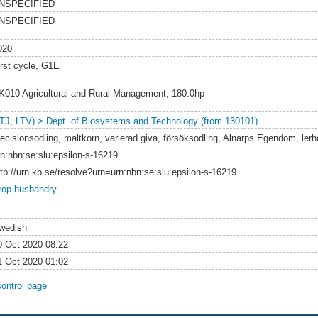
NSPECIFIED
NSPECIFIED
020
irst cycle, G1E
K010 Agricultural and Rural Management, 180.0hp
LTJ, LTV) > Dept. of Biosystems and Technology (from 130101)
recisionsodling, maltkorn, varierad giva, försöksodling, Alnarps Egendom, lerha
rn:nbn:se:slu:epsilon-s-16219
ttp://urn.kb.se/resolve?urn=urn:nbn:se:slu:epsilon-s-16219
rop husbandry
wedish
0 Oct 2020 08:22
1 Oct 2020 01:02
control page