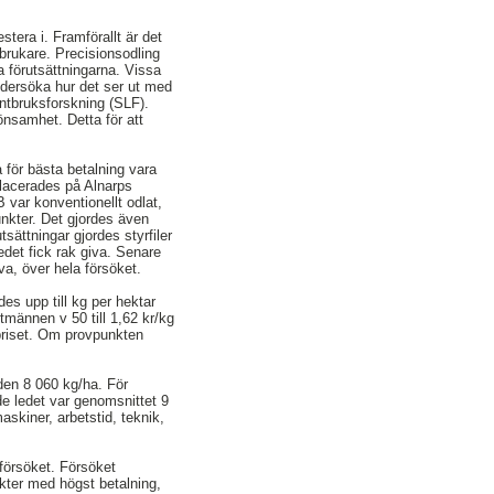
tera i. Framförallt är det
brukare. Precisionsodling
a förutsättningarna. Vissa
undersöka hur det ser ut med
ntbruksforskning (SLF).
önsamhet. Detta för att
 för bästa betalning vara
placerades på Alnarps
 var konventionellt odlat,
unkter. Det gjordes även
sättningar gjordes styrfiler
det fick rak giva. Senare
a, över hela försöket.
es upp till kg per hektar
tmännen v 50 till 1,62 kr/kg
dpriset. Om provpunkten
den 8 060 kg/ha. För
de ledet var genomsnittet 9
skiner, arbetstid, teknik,
 försöket. Försöket
kter med högst betalning,