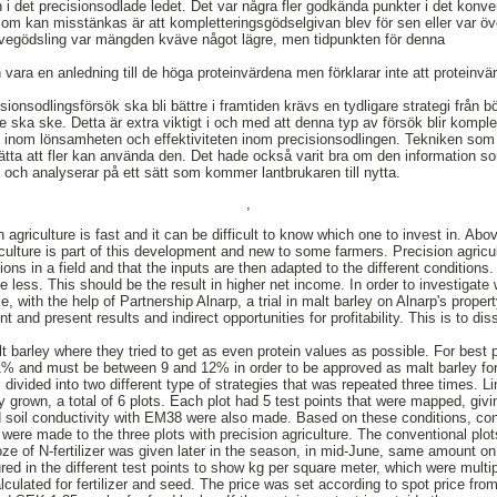
 i det precisionsodlade ledet. Det var några fler godkända punkter i det konve
som kan misstänkas är att kompletteringsgödselgivan blev för sen eller var öve
egödsling var mängden kväve något lägre, men tidpunkten för denna
 vara en anledning till de höga proteinvärdena men förklarar inte att proteinvä
sionsodlingsförsök ska bli bättre i framtiden krävs en tydligare strategi från b
 ska ske. Detta är extra viktigt i och med att denna typ av försök blir kompl
vs inom lönsamheten och effektiviteten inom precisionsodlingen. Tekniken som
lätta att fler kan använda den. Det hade också varit bra om den information 
och analyserar på ett sätt som kommer lantbrukaren till nytta.
,
griculture is fast and it can be difficult to know which one to invest in. Above a
griculture is part of this development and new to some farmers. Precision agricu
tions in a field and that the inputs are then adapted to the different condition
 less. This should be the result in higher net income. In order to investigate wh
ike, with the help of Partnership Alnarp, a trial in malt barley on Alnarp's pro
t and present results and indirect opportunities for profitability. This is to 
 barley where they tried to get as even protein values as possible. For best 
% and must be between 9 and 12% in order to be approved as malt barley for 
divided into two different type of strategies that was repeated three times. L
 grown, a total of 6 plots. Each plot had 5 test points that were mapped, giving
soil conductivity with EM38 were also made. Based on these conditions, contr
 were made to the three plots with precision agriculture. The conventional plo
e of N-fertilizer was given later in the season, in mid-June, same amount on a
d in the different test points to show kg per square meter, which were multip
lculated for fertilizer and seed. The price was set according to spot price f