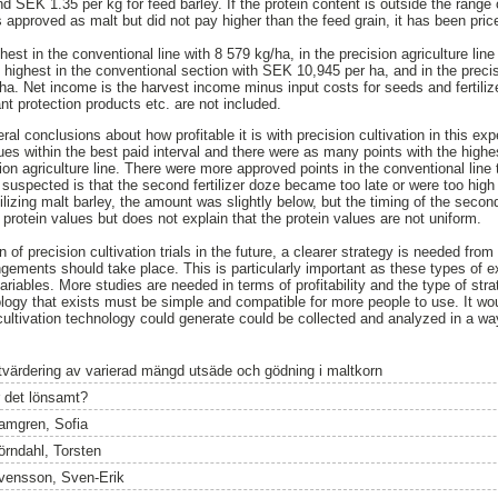
nd SEK 1.35 per kg for feed barley. If the protein content is outside the range 
s approved as malt but did not pay higher than the feed grain, it has been pric
st in the conventional line with 8 579 kg/ha, in the precision agriculture line
highest in the conventional section with SEK 10,945 per ha, and in the precis
. Net income is the harvest income minus input costs for seeds and fertiliz
nt protection products etc. are not included.
neral conclusions about how profitable it is with precision cultivation in this 
lues within the best paid interval and there were as many points with the high
ion agriculture line. There were more approved points in the conventional line
 suspected is that the second fertilizer doze became too late or were too high
lizing malt barley, the amount was slightly below, but the timing of the secon
protein values but does not explain that the protein values are not uniform.
 of precision cultivation trials in the future, a clearer strategy is needed fro
ngements should take place. This is particularly important as these types o
iables. More studies are needed in terms of profitability and the type of strat
ogy that exists must be simple and compatible for more people to use. It wo
cultivation technology could generate could be collected and analyzed in a way
tvärdering av varierad mängd utsäde och gödning i maltkorn
r det lönsamt?
amgren, Sofia
örndahl, Torsten
vensson, Sven-Erik