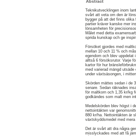
Abstract
Teknikutvecklingen inom lantb
svårt att veta om den är lön
bygger på att det finns olika
partier kräver kanske mer ins
lönsamheten för precisionsod
Målet med detta examensarbet
sprida kunskap och ge inspira
Försöket gjordes med maltkor
mellan 10 och 11 % och måste 
egendom och blev uppdelat i 
alltså 6 försöksrutor. Varje
kartor för hur bränsleförbruk
med varierad mängd utsäde oc
under växtsäsongen, i mitten
Skörden mättes sedan i de 30
senare. Sedan räknades insat
för maltkorn och 1,35 kr/kg 
godkändes som malt men inte g
Medelskörden blev högst i de
nettointäkten var genomsnitt
880 kr/ha. Nettointäkten är 
växtskyddsmedel med mera ä
Det är svårt att dra några ge
misslyckades med att få jämn