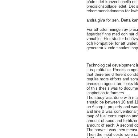
både i det konventionella och
precisionsodlade ledet. Det 
rekommendationerna för kväv
andra giva för sen. Detta kan
För att utformningen av preci
åtgärder finns med och när de
variabler. Fler studier behö
och kompatibel för att under
genererar kunde samlas ihop 
Technological development in a
it is profitable. Precision a
that there are different condi
require more efforts and some
precision agriculture looks l
of this thesis was to documen
inspiration to farmers.
The study was done with malt
should be between 10 and 11
on Alnarp`s property and was 
and line B was conventionally
map of fuel consumption and 
amount of seed and fertilizer
amount of each. A second doz
The harvest was then measure
Then the input costs were ca