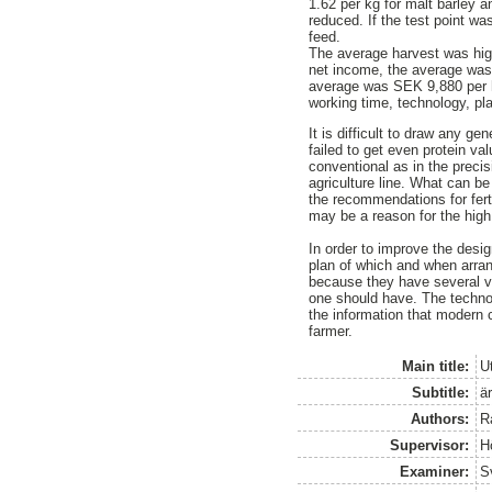
1.62 per kg for malt barley a
reduced. If the test point wa
feed.
The average harvest was highe
net income, the average was 
average was SEK 9,880 per ha
working time, technology, pla
It is difficult to draw any ge
failed to get even protein va
conventional as in the precis
agriculture line. What can be
the recommendations for ferti
may be a reason for the high 
In order to improve the design
plan of which and when arra
because they have several var
one should have. The technol
the information that modern 
farmer.
Main title:
U
Subtitle:
ä
Authors:
R
Supervisor:
H
Examiner:
S