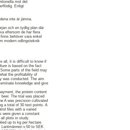
ntionella mot det
rflödig. Enligt
rdena inte är jämna.
örjan och en tydlig plan där
exa eftersom de har flera
 finns behöver vara enkel
som modern odlingsteknik
ll, it is difficult to know if
lture is based on the fact
s. Some parts of the field may
at the profitability of
perty was conducted. The aim
disseminate knowledge and give
payment, the protein content
beer. The trial was placed
ine A was precision cultivated
 a total of 30 test points. A
ol files with a varied
ts were given a constant
ll plots in study.
lied up to kg per hectare.
rom Lantmännen v.50 to SEK