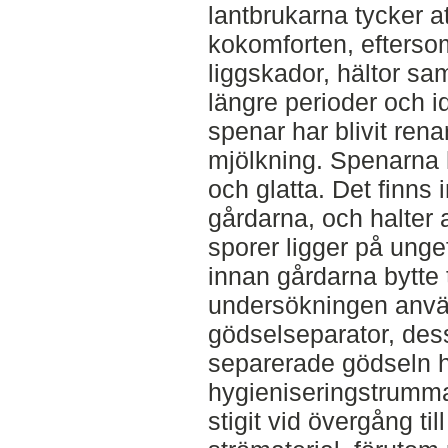
lantbrukarna tycker at
kokomforten, efterso
liggskador, hältor sa
längre perioder och i
spenar har blivit rena
mjölkning. Spenarna 
och glatta. Det finns
gårdarna, och halter a
sporer ligger på ung
innan gårdarna bytte t
undersökningen anvä
gödselseparator, des
separerade gödseln h
hygieniseringstrumm
stigit vid övergång ti