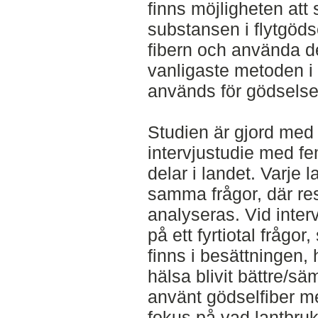
finns möjligheten att
substansen i flytgöds
fibern och använda de
vanligaste metoden i
används för gödselse
Studien är gjord med 
intervjustudie med fe
delar i landet. Varje 
samma frågor, där re
analyseras. Vid inter
på ett fyrtiotal fråg
finns i besättningen,
hälsa blivit bättre/s
använt gödselfiber m
fokus på vad lantbruk