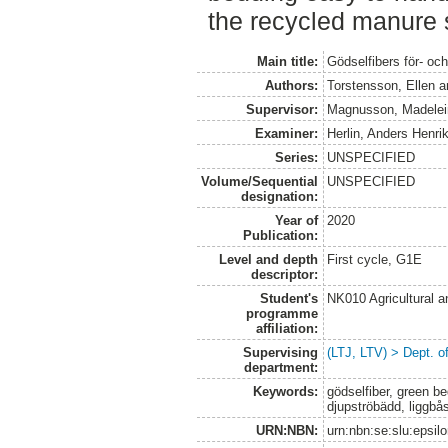
the recycled manure 
Main title:
Gödselfibers för- oc
Authors:
Torstensson, Ellen
a
Supervisor:
Magnusson, Madelei
Examiner:
Herlin, Anders Henri
Series:
UNSPECIFIED
Volume/Sequential
UNSPECIFIED
designation:
Year of
2020
Publication:
Level and depth
First cycle, G1E
descriptor:
Student's
NK010 Agricultural 
programme
affiliation:
Supervising
(LTJ, LTV) > Dept. 
department:
Keywords:
gödselfiber, green be
djupströbädd, liggbås
URN:NBN:
urn:nbn:se:slu:epsil