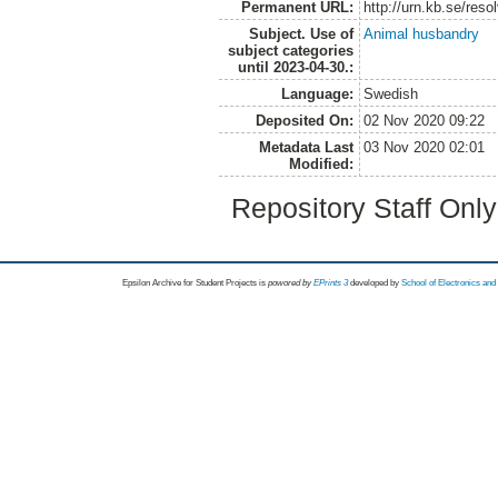
Permanent URL:
http://urn.kb.se/res
Subject. Use of
Animal husbandry
subject categories
until 2023-04-30.:
Language:
Swedish
Deposited On:
02 Nov 2020 09:22
Metadata Last
03 Nov 2020 02:01
Modified:
Repository Staff Onl
Epsilon Archive for Student Projects is
powored by
EPrints 3
developed by
School of Electronics an