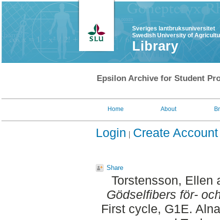
Sveriges lantbruksuniversitet
Swedish University of Agricult
Library
Epsilon Archive for Student Pro
Home
About
B
Login
Create Account
Share
Torstensson, Ellen
Gödselfibers för- oc
First cycle, G1E. Aln