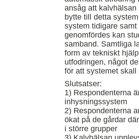
ansåg att kalvhälsan 
bytte till detta syst
system tidigare samt 
genomfördes kan stud
samband. Samtliga l
form av tekniskt hjälp
utfodringen, något d
för att systemet skall
Slutsatser:
1) Respondenterna är 
inhysningssystem
2) Respondenterna an
ökat på de gårdar där 
i större grupper
3) Kalvhälsan upplevs