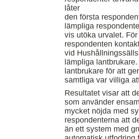
låter
den första responden
lämpliga respondenter
vis utöka urvalet. För
respondenten kontak
vid Hushållningssällsk
lämpliga lantbrukare.
lantbrukare för att ge
samtliga var villiga a
Resultatet visar att d
som använder ensamh
mycket nöjda med sys
respondenterna att d
än ett system med gr
automatisk utfodring 