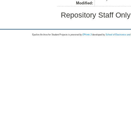
Modified:
Repository Staff Onl
Epsilon Archive for Student Projects is
powored by
EPrints 3
developed by
School of Electronics an