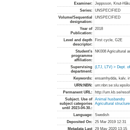
Examiner:
Jeppsson, Knut-Håk
Series:
UNSPECIFIED
Volume/Sequential
UNSPECIFIED
designation:
Year of
2018
Publication:
Level and depth
First cycle, G2E
descriptor:
Student's
NK008 Agricultural
programme
affiliation:
Supervising
(LTJ, LTV) > Dept. 
department:
Keywords:
ensamhydda, kalv, i
URN:NBN:
urn:nbn:se:slu:epsil
Permanent URL:
http://urn.kb.se/res
Subject. Use of
Animal husbandry
subject categories
Agricultural structur
until 2023-04-30.:
Language:
Swedish
Deposited On:
25 Mar 2019 12:31
Metadata Last
29 May 2020 13:15