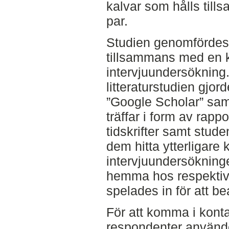
kalvar som hålls tills
par.
Studien genomfördes 
tillsammans med en k
intervjuundersökning
litteraturstudien gjo
”Google Scholar” sam
träffar i form av rapp
tidskrifter samt stude
dem hitta ytterligare k
intervjuundersökning
hemma hos respektive
spelades in för att be
För att komma i kont
respondenter använde