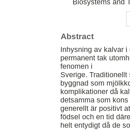
Biosystems and T
Abstract
Inhysning av kalvar 
permanent tak utomhus
fenomen i
Sverige. Traditionell
byggnad som mjölkkor
komplikationer då kal
detsamma som kons be
generellt är positivt a
födsel och en tid däre
helt entydigt då de s