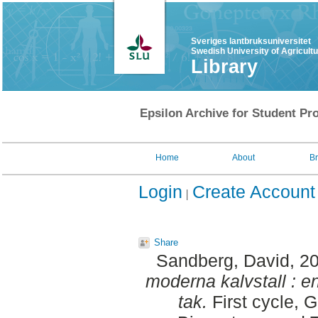
Sveriges lantbruksuniversitet
Swedish University of Agricult
Library
Epsilon Archive for Student Pro
Home
About
B
Login
Create Account
Share
Sandberg, David
, 2
moderna kalvstall : 
tak.
First cycle, 