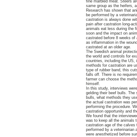
fine marbled meat. Steers are
same group as the heifers, 
Research has shown that anim
be performed by a veterinari
castration is always done wi
pain after castration long-a
animals eat less during the f
soon and the impact on animal
castrated before 8 weeks of 
as inflammation in the wound
castrated at an older age.
The Swedish animal protectio
the world and controls for e
countries, including the US, 
methods for castration are us
type of rubber band, this cuts
falls off. There is no requir
farmer can choose the metho
himself.
In this study, interviews wer
gelding their beef bulls. The
bulls, what methods they use
the actual castration was pe
performing the procedure. We
castration opportunity and th
We found that the interviewe
was to keep all the animals t
castration age of the calves
performed by a veterinarian 
were anesthetized before sur