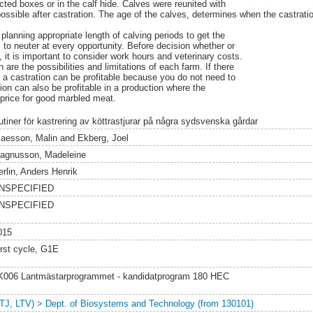
cted boxes or in the calf hide. Calves were reunited with
possible after castration. The age of the calves, determines when the castrati
planning appropriate length of calving periods to get the
 to neuter at every opportunity. Before decision whether or
s, it is important to consider work hours and veterinary costs.
 are the possibilities and limitations of each farm. If there
m a castration can be profitable because you do not need to
ion can also be profitable in a production where the
price for good marbled meat.
utiner för kastrering av köttrastjurar på några sydsvenska gårdar
laesson, Malin
and
Ekberg, Joel
agnusson, Madeleine
erlin, Anders Henrik
NSPECIFIED
NSPECIFIED
015
irst cycle, G1E
K006 Lantmästarprogrammet - kandidatprogram 180 HEC
LTJ, LTV) > Dept. of Biosystems and Technology (from 130101)