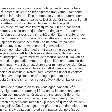
ligen kalvarna i början på året och går sedan ute på bete
 hösten skiljer man ifrån tjurarna från korna i samband
ugården inför vintern. Den kommande våren är tjurarna som
 släpps därför inte ut på bete. Det är därför inte så vanligt att
rar eftersom stuten har en längre uppfödningstid.
 en fördel att kastrera köttrastjurarna. En stut har oftast
öttet vid slakt än en tjur. Marmorering är vitt fett som är
h är den som anses vara smakbärande. Några slakterier ger
marmorerat kött. Stutar är också lättare att hantera än tjurar,
pp som kvigorna och man kan ha dem ute på bete.
endast utövas av en veterinär enligt svenska
reringen sker alltid med ett kirurgiskt ingrepp under
 även oftast ett långtidsverkande smärtstillande medel för
er ingreppet. Syftet med att ge smärtstillande till kalven är
ån studier uppmärksammat att djuren känner smärta likt den
skningen visar även att djuren äter mindre under det första
utförd, dock visar även forskning att djuren återhämtar sig
 hälsa är obefintlig. Kalvar som kastreras under 8 veckors
rabbas av komplikationer efter ingreppet som t.ex.
är också mindre smärt- och stresspåverkade än kalvar som
.
utav de striktaste av djurskyddslagar i världen, vårt
ydliga ramar. Kastrering i flera andra länder, bland annat i
em och metoderna för att utföra ingreppet är flera. När
A får man använda sig av ett elastorband, en typ av
an stryper blodtillförseln till pungen på tjuren så att den
ig själv. Det finns inget krav på att en veterinär ska utföra
ren kan själv välja den metod som passar denne bäst och