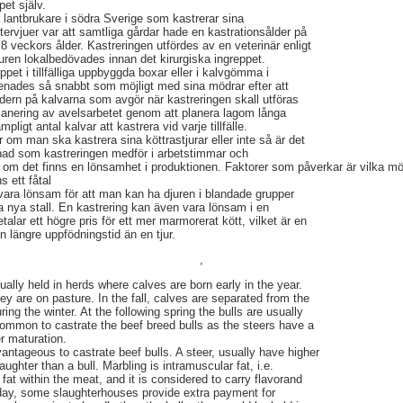
pet själv.
a lantbrukare i södra Sverige som kastrerar sina
intervjuer var att samtliga gårdar hade en kastrationsålder på
8 veckors ålder. Kastreringen utfördes av en veterinär enligt
ren lokalbedövades innan det kirurgiska ingreppet.
ppet i tillfälliga uppbyggda boxar eller i kalvgömma i
enades så snabbt som möjligt med sina mödrar efter att
åldern på kalvarna som avgör när kastreringen skall utföras
lanering av avelsarbetet genom att planera lagom långa
mpligt antal kalvar att kastrera vid varje tillfälle.
om man ska kastrera sina köttrastjurar eller inte så är det
tnad som kastreringen medför i arbetstimmar och
se om det finns en lönsamhet i produktionen. Faktorer som påverkar är vilka mö
s ett fåtal
ara lönsam för att man kan ha djuren i blandade grupper
 nya stall. En kastrering kan även vara lönsam i en
talar ett högre pris för ett mer marmorerat kött, vilket är en
en längre uppfödningstid än en tjur.
,
ally held in herds where calves are born early in the year.
y are on pasture. In the fall, calves are separated from the
ng the winter. At the following spring the bulls are usually
 common to castrate the beef breed bulls as the steers have a
r maturation.
ntageous to castrate beef bulls. A steer, usually have higher
ughter than a bull. Marbling is intramuscular fat, i.e.
 fat within the meat, and it is considered to carry flavorand
oday, some slaughterhouses provide extra payment for