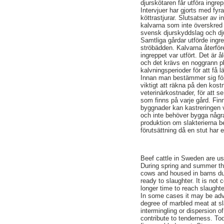
djurskötaren får utföra ingrep
Intervjuer har gjorts med fyr
köttrastjurar. Slutsatser av 
kalvarna som inte överskred 
svensk djurskyddslag och dju
Samtliga gårdar utförde ingre
ströbädden. Kalvarna återför
ingreppet var utfört. Det är 
och det krävs en noggrann p
kalvningsperioder för att få lä
Innan man bestämmer sig för 
viktigt att räkna på den kos
veterinärkostnader, för att 
som finns på varje gård. Finn
byggnader kan kastreringen v
och inte behöver bygga några
produktion om slakterierna be
förutsättning då en stut har 
Beef cattle in Sweden are usu
During spring and summer the
cows and housed in barns duri
ready to slaughter. It is not
longer time to reach slaughte
In some cases it may be adva
degree of marbled meat at sla
intermingling or dispersion of
contribute to tenderness. T