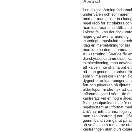
Abstract
I en dikobesättning föds van
under våren och sommaren. På
med att man stallar in i lad
regel redo för att slaktas och
man kastrerar sina köttrastju
I vissa fall kan det dock vara
högre grad av marmorering i k
insprängt i muskulaturen oc
idag en merbetalning för bra 
man kan ha dem i samma gru
All kastrering i Sverige får 
djurskyddsbestämmelser. Kast
lokalbedövning, man använder
att kalven inte ska ha ont eft
att man genom slutsatser fr
som vi människor känner. For
dygnet efter kastreringen är 
fort och påverkan på djurets
ålder löper mindre risk att d
inflammationer i såret, de 
kastrerats vid en högre ålder
Sveriges djurskyddslag är en 
regelsystem är utformat med t
USA har inte samma regelsyst
man ska kastrera tjurar i US
gummiband som går ut på att m
så småningom ramlar av utav s
kastreringen utan djursköta