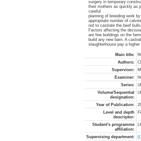
surgery in temporary constru
their mothers as quickly as 
careful
planning of breeding work by 
appropriate number of calves
not to castrate the beef bull
Factors affecting the decision
are few buildings on the far
build any new barn. A castrat
slaughterhouse pay a higher 
Main title:
R
Authors:
C
Supervisor:
M
Examiner:
H
Series:
U
Volume/Sequential
U
designation:
Year of Publication:
2
Level and depth
F
descriptor:
Student's programme
L
affiliation:
Supervising department:
(