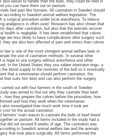
 also easier to handle than the bulls, they could be held in
and you can have them out on pasture.
als feel pain like humans. All castration in Sweden should
an according to Swedish animal welfare legislation. The
th a surgical procedure under local anesthesia. To reduce
cting analgesics is often used. Research has also shown that
irst days after castration, but also that the animals recover
 health is negligible. It has been established that calves
age are less likely to have complications after surgery such
, they are also less affected of pain and stress than calves
n law is one of the most stringent animal welfare laws in
xample the use of castration methods. In several other
it is legal to use surgery without anesthesia and other
ed. In the United States they use rubber elastrator rings, a
 the blood supply to the testicles of the bull so it eventually
ement that a veterinarian should perform castration, the
d that suits him best and can also perform the surgery
e carried out with four farmers in the south of Sweden
 study was aimed to find out why they castrate their beef
 , how they prepare the calves before the procedure, how
rformed and how they work when the veterinarian
 also investigated how much work time it took per
e cost for the actual castration.
d farmers’ main reason to castrate the bulls of beef breed
ogether on pasture. All farms included in the study had a
 that did not exceed 8 weeks of age. The castration was
according to Swedish animal welfare law and the animals
gery that took place surgically. All farms performed the