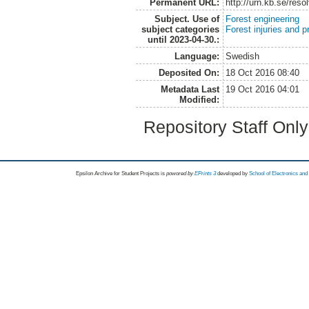
Permanent URL:
http://urn.kb.se/res
Subject. Use of
Forest engineering
subject categories
Forest injuries and p
until 2023-04-30.:
Language:
Swedish
Deposited On:
18 Oct 2016 08:40
Metadata Last
19 Oct 2016 04:01
Modified:
Repository Staff Onl
Epsilon Archive for Student Projects is
powored by
EPrints 3
developed by
School of Electronics an