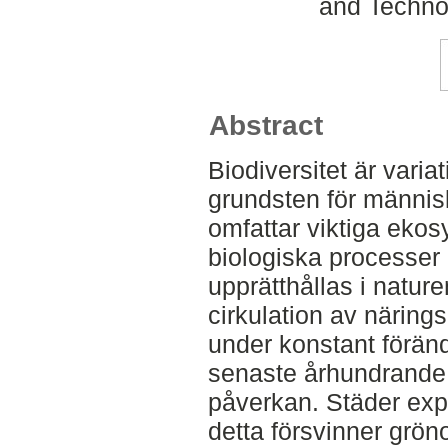
and Techno
Abstract
Biodiversitet är varia
grundsten för människ
omfattar viktiga eko
biologiska processer
upprätthållas i natur
cirkulation av näring
under konstant förän
senaste århundrande v
påverkan. Städer ex
detta försvinner grön