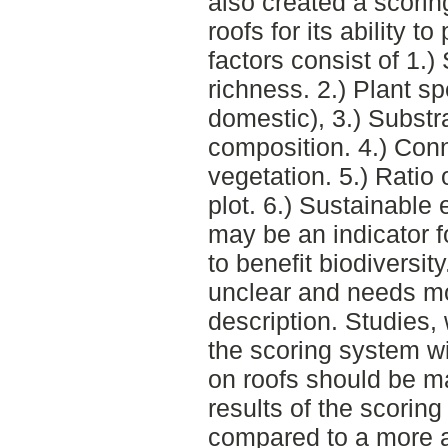
also created a scori
roofs for its ability t
factors consist of 1.)
richness. 2.) Plant s
domestic), 3.) Substr
composition. 4.) Conn
vegetation. 5.) Ratio 
plot. 6.) Sustainable
may be an indicator f
to benefit biodiversit
unclear and needs mo
description. Studies,
the scoring system wi
on roofs should be ma
results of the scorin
compared to a more 