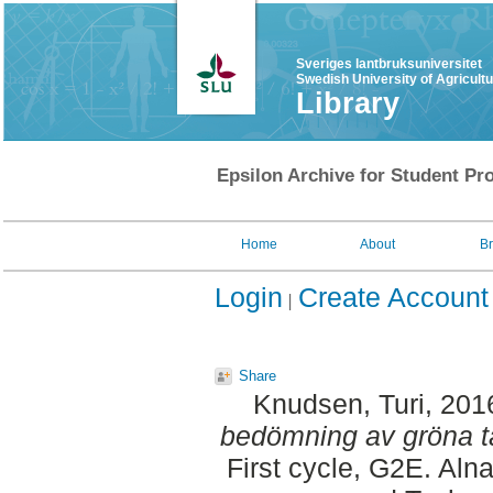
Sveriges lantbruksuniversitet
Swedish University of Agricult
Library
Epsilon Archive for Student Pro
Home
About
B
Login
Create Account
Share
Knudsen, Turi
, 201
bedömning av gröna ta
First cycle, G2E. Aln