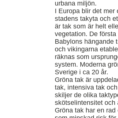
urbana miljön.
I Europa blir det mer 
stadens takyta och et
är tak som är helt ell
vegetation. De första
Babylons hängande t
och vikingarna etabl
räknas som ursprunge
system. Moderna gröna
Sverige i ca 20 år.
Gröna tak är uppdelad
tak, intensiva tak oc
skiljer de olika takty
skötselintensitet och
Gröna tak har en rad o
som minskad risk för