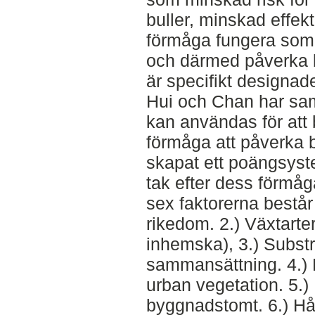
buller, minskad effe
förmåga fungera som h
och därmed påverka bi
är specifikt designade
Hui och Chan har sam
kan användas för att
förmåga att påverka b
skapat ett poängsyst
tak efter dess förmåg
sex faktorerna består 
rikedom. 2.) Växtarte
inhemska), 3.) Substr
sammansättning. 4.) F
urban vegetation. 5.)
byggnadstomt. 6.) Hå