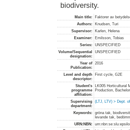
biodiversity.
Main title:
Faktorer av betydels
Authors:
Knudsen, Turi
Supervisor:
Karlen, Helena
Examiner:
Emilsson, Tobias
Series:
UNSPECIFIED
Volume/Sequential
UNSPECIFIED
designation:
Year of
2016
Publication:
Level and depth
First cycle, G2E
descriptor:
Student's
LK005 Horticultural
programme
Production, Bachel
affiliation:
Supervising
(LTJ, LTV) > Dept. 
department:
Keywords:
gröna tak, biodiversi
levande tak, bedömn
URN:NBN:
urn:nbn:se:slu:epsil