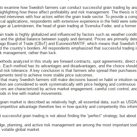
 to examine how Swedish farmers can conduct successful grain trading by ana
highlighting how these affect profitability and risk management. The thesis is
ured interviews with four actors within the grain trade sector. To provide a com
ical applications, respondents with extensive experience in the field were sel
ger at Lantmännen, the head of grain trading at Svenska Foder, and a former g
in trade is highly globalized and influenced by factors such as weather conditi
, and the global balance between supply and demand. Prices are primarily dete
go Board of Trade (CBoT) and Euronext/MATIF, which means that Swedish fa
d the country’s borders. All respondents emphasized that successful trading i
sk management, rather than luck.
ods analyzed in this study are forward contracts, spot agreements, direct d
ts. Each method has its advantages and disadvantages, and the choice should
and risk tolerance. A key conclusion is that farmers who spread their purchase
lopments tend to achieve more stable price outcomes.
 that many Swedish farmers still make decisions based on habit or intuition r
rtion are considered to work systematically with price hedging and continuous
ers are characterized by active market engagement, careful cost control, and t
oods in line with market movements.
 grain market is described as relatively high, all essential data, such as US
competitive advantage therefore lies in how quickly and competently this inform
 successful grain trading is not about finding the “perfect” strategy, but abou
dge, planning, and active risk management are among the most important tools
y volatile global market.