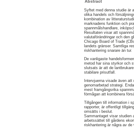
Abstract
Syftet med denna studie är 
olika handels och försäljnin
kombination av litteraturstu
marknadens funktion och pra
spannmålshandlare, inköpsc
Resultaten visar att spannmå
valutaförändringar och den g
Chicago Board of Trade (CBoT
landets gränser. Samtliga re
riskhantering snarare än tur.
De vanligaste handelsformern
metod har sina styrkor och sv
slutsats är att de lantbrukar
stabilare prisutfall.
Intervjuerna visade även att
genomarbetad strategi. Enda
mest framgångsrika spannmå
förmågan att kombinera försä
Tillgången till information
rapporter, är offentligt till
omsätts i beslut.
Sammantaget visar studien at
arbetssättet till gårdens ek
riskhantering är några av de 