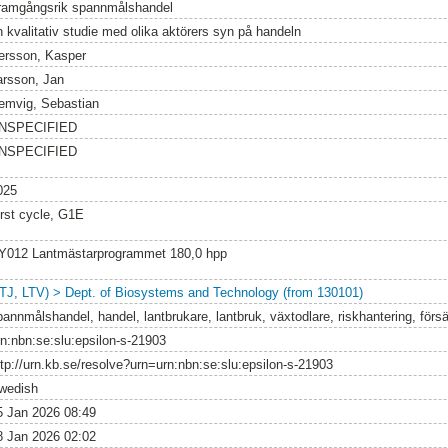
ramgångsrik spannmålshandel
n kvalitativ studie med olika aktörers syn på handeln
ersson, Kasper
arsson, Jan
emvig, Sebastian
NSPECIFIED
NSPECIFIED
025
irst cycle, G1E
Y012 Lantmästarprogrammet 180,0 hpp
LTJ, LTV) > Dept. of Biosystems and Technology (from 130101)
pannmålshandel, handel, lantbrukare, lantbruk, växtodlare, riskhantering, försä
rn:nbn:se:slu:epsilon-s-21903
ttp://urn.kb.se/resolve?urn=urn:nbn:se:slu:epsilon-s-21903
wedish
5 Jan 2026 08:49
8 Jan 2026 02:02