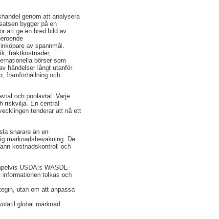
shandel genom att analysera
psatsen bygger på en
r att ge en bred bild av
beroende
 inköpare av spannmål.
k, fraktkostnader,
ternationella börser som
av händelser långt utanför
, framförhållning och
vtal och poolavtal. Varje
 riskvilja. En central
vecklingen tenderar att nå ett
nsla snarare än en
rlig marknadsbevakning. De
ann kostnadskontroll och
 exempelvis USDA:s WASDE-
nt informationen tolkas och
tegin, utan om att anpassa
volatil global marknad.