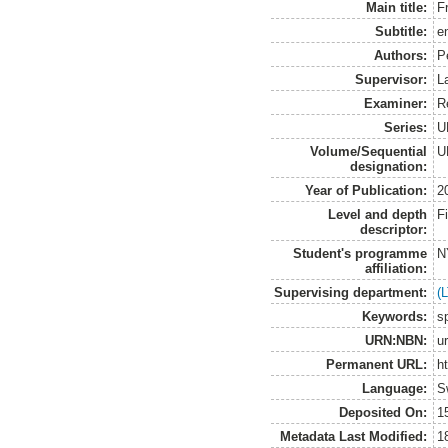
Main title:
F
Subtitle:
e
Authors:
P
Supervisor:
L
Examiner:
R
Series:
U
Volume/Sequential
U
designation:
Year of Publication:
2
Level and depth
F
descriptor:
Student's programme
N
affiliation:
Supervising department:
(
Keywords:
s
URN:NBN:
u
Permanent URL:
h
Language:
S
Deposited On:
1
Metadata Last Modified:
1