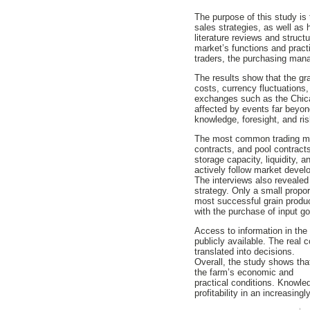
The purpose of this study is
sales strategies, as well as 
literature reviews and struct
market’s functions and pract
traders, the purchasing mana
The results show that the gra
costs, currency fluctuations
exchanges such as the Chica
affected by events far beyon
knowledge, foresight, and ri
The most common trading meth
contracts, and pool contrac
storage capacity, liquidity, 
actively follow market deve
The interviews also revealed
strategy. Only a small propo
most successful grain produc
with the purchase of input g
Access to information in the
publicly available. The real 
translated into decisions.
Overall, the study shows that
the farm’s economic and
practical conditions. Knowle
profitability in an increasingl