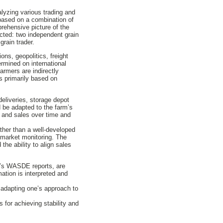
lyzing various trading and
 based on a combination of
prehensive picture of the
ected: two independent grain
rain trader.
ons, geopolitics, freight
rmined on international
rmers are indirectly
s primarily based on
eliveries, storage depot
 be adapted to the farm’s
s and sales over time and
ather than a well-developed
 market monitoring. The
he ability to align sales
DA’s WASDE reports, are
ation is interpreted and
t adapting one’s approach to
 for achieving stability and