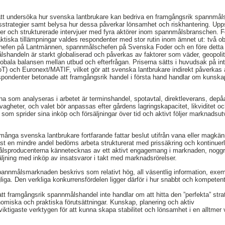
att undersöka hur svenska lantbrukare kan bedriva en framgångsrik spannmål
gsstrategier samt belysa hur dessa påverkar lönsamhet och riskhantering. Up
dier och strukturerade intervjuer med fyra aktörer inom spannmålsbranschen. Fö
ktiska tillämpningar valdes respondenter med stor rutin inom ämnet ut: två o
hefen på Lantmännen, spannmålschefen på Svenska Foder och en före detta
lshandeln är starkt globaliserad och påverkas av faktorer som väder, geopoliti
lobala balansen mellan utbud och efterfrågan. Priserna sätts i huvudsak på in
) och Euronext/MATIF, vilket gör att svenska lantbrukare indirekt påverkas 
spondenter betonade att framgångsrik handel i första hand handlar om kunskap
a som analyseras i arbetet är terminshandel, spotavtal, direktleverans, depåa
agheter, och valet bör anpassas efter gårdens lagringskapacitet, likviditet och
e som sprider sina inköp och försäljningar över tid och aktivt följer marknadsut
 många svenska lantbrukare fortfarande fattar beslut utifrån vana eller magkä
st en mindre andel bedöms arbeta strukturerat med prissäkring och kontinue
lsproducenterna kännetecknas av ett aktivt engagemang i marknaden, noggr
ljning med inköp av insatsvaror i takt med marknadsrörelser.
 i spannmålsmarknaden beskrivs som relativt hög, all väsentlig information,
gängliga. Den verkliga konkurrensfördelen ligger därför i hur snabbt och kompete
t framgångsrik spannmålshandel inte handlar om att hitta den ”perfekta” stra
onomiska och praktiska förutsättningar. Kunskap, planering och aktiv
viktigaste verktygen för att kunna skapa stabilitet och lönsamhet i en alltmer 
,