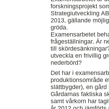
forskningsprojekt s
Strategiutveckling AB
2013, gällande möjli
gröda.
Examensarbetet beha
frågeställningar. Är 
till skördesänkningar
utveckla en frivillig 
nederbörd?
Det har i examensarbe
produktionsområde et
slättbygder), en gård
Gårdarnas faktiska sk
samt vårkorn har tagit
år 2012 och jämfört