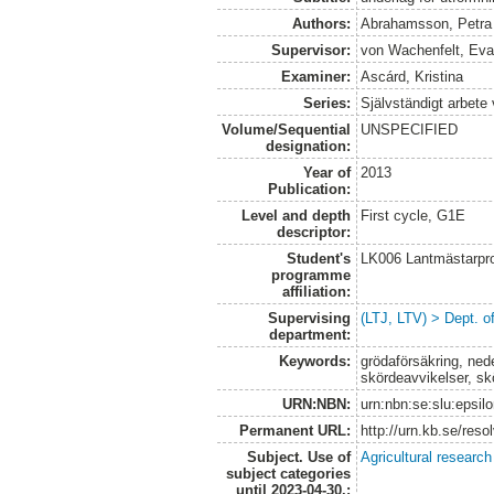
Authors:
Abrahamsson, Petra
Supervisor:
von Wachenfelt, Ev
Examiner:
Ascárd, Kristina
Series:
Självständigt arbete
Volume/Sequential
UNSPECIFIED
designation:
Year of
2013
Publication:
Level and depth
First cycle, G1E
descriptor:
Student's
LK006 Lantmästarpr
programme
affiliation:
Supervising
(LTJ, LTV) > Dept. 
department:
Keywords:
grödaförsäkring, nede
skördeavvikelser, s
URN:NBN:
urn:nbn:se:slu:epsil
Permanent URL:
http://urn.kb.se/res
Subject. Use of
Agricultural research
subject categories
until 2023-04-30.: