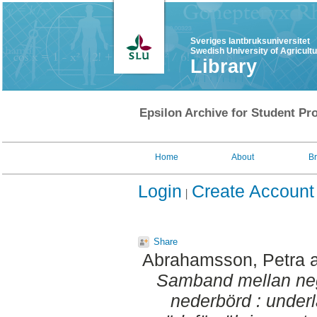
Sveriges lantbruksuniversitet
Swedish University of Agricult
Library
Epsilon Archive for Student Pro
Home
About
B
Login
Create Account
Share
Abrahamsson, Petra
Samband mellan neg
nederbörd : underl