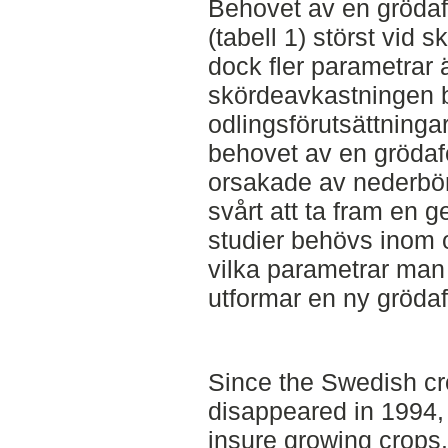
Behovet av en grödafö
(tabell 1) störst vid s
dock fler parametrar
skördeavkastningen b
odlingsförutsättningar
behovet av en grödafö
orsakade av nederbör
svårt att ta fram en g
studier behövs inom 
vilka parametrar man 
utformar en ny grödaf
Since the Swedish c
disappeared in 1994, 
insure growing crops