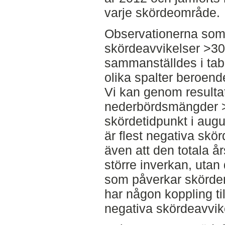
varje skördeområde.
Observationerna som
skördeavvikelser >3
sammanställdes i tabe
olika spalter beroend
Vi kan genom resultate
nederbördsmängder 
skördetidpunkt i aug
är flest negativa skö
även att den totala å
större inverkan, utan 
som påverkar skörden. 
har någon koppling til
negativa skördeavvik