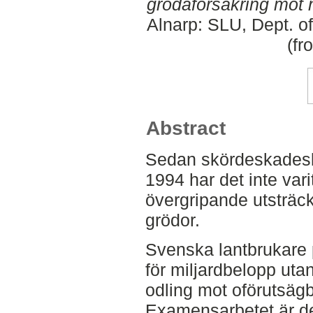
grödaförsäkring mot 
Alnarp: SLU, Dept. o
(fr
Abstract
Sedan skördeskadesky
1994 har det inte vari
övergripande utsträc
grödor.
Svenska lantbrukare 
för miljardbelopp uta
odling mot oförutsägb
Examensarbetet är del 