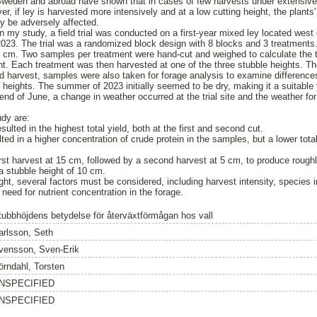
Sweden and abroad have shown that in cases of few harvests under extensive p
er, if ley is harvested more intensively and at a low cutting height, the plant
y be adversely affected.
in my study, a field trial was conducted on a first-year mixed ley located west 
023. The trial was a randomized block design with 8 blocks and 3 treatments
cm. Two samples per treatment were hand-cut and weighed to calculate the to
nt. Each treatment was then harvested at one of the three stubble heights. 
d harvest, samples were also taken for forage analysis to examine differences
e heights. The summer of 2023 initially seemed to be dry, making it a suitable
end of June, a change in weather occurred at the trial site and the weather fo
udy are:
sulted in the highest total yield, both at the first and second cut.
lted in a higher concentration of crude protein in the samples, but a lower total
first harvest at 15 cm, followed by a second harvest at 5 cm, to produce rough
a stubble height of 10 cm.
t, several factors must be considered, including harvest intensity, species in
 need for nutrient concentration in the forage.
tubbhöjdens betydelse för återväxtförmågan hos vall
arlsson, Seth
vensson, Sven-Erik
örndahl, Torsten
NSPECIFIED
NSPECIFIED