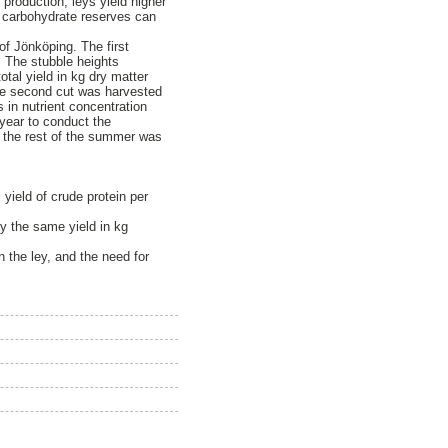
roduction, leys yield higher
s' carbohydrate reserves can
of Jönköping. The first
. The stubble heights
tal yield in kg dry matter
The second cut was harvested
 in nutrient concentration
 year to conduct the
r the rest of the summer was
 yield of crude protein per
ly the same yield in kg
 the ley, and the need for