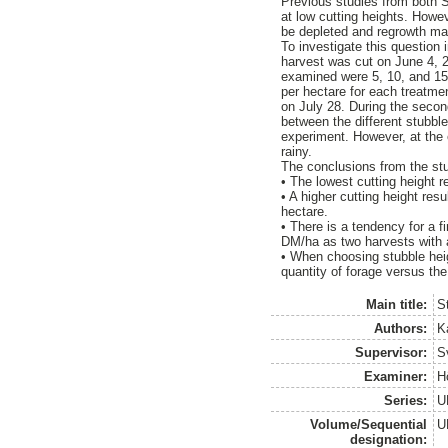
Previous studies from both 
at low cutting heights. Howev
be depleted and regrowth ma
To investigate this question 
harvest was cut on June 4, 2
examined were 5, 10, and 15 
per hectare for each treatme
on July 28. During the secon
between the different stubbl
experiment. However, at the 
rainy.
The conclusions from the st
• The lowest cutting height re
• A higher cutting height resu
hectare.
• There is a tendency for a 
DM/ha as two harvests with 
• When choosing stubble heigh
quantity of forage versus the
Main title:
S
Authors:
K
Supervisor:
S
Examiner:
H
Series:
U
Volume/Sequential
U
designation: