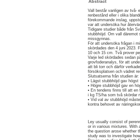
Abstract
Vall består vanligen av två- 
renbestånd eller i olika blan
förekommande inslag, uppsto
var att undersöka hur återvä
Tidigare studier både från Sve
stubbhöjd. Om vall däremot 
missgynnas.
För att undersöka frågan i m
skördades den 4 juni 2023. 
10 och 15 cm. Två prover per 
Varje led skördades sedan på
grovfoderanalys, för att und
att bli torr och därför verka
försöksplatsen och vädret r
Slutsatserna från studien är:
• Lägst stubbhöjd gav högst 
• Högre stubbhöjd gav en högr
• En tendens finns till att 
i kg TS/ha som två skördar
• Vid val av stubbhöjd måste
kontra behovet av näringskon
Ley usually consist of peren
or in various mixtures. Wi
the question arose whether th
study was to investigate how