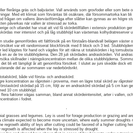
eller fleråriga gräs och baljväxter. Vall används som grovfoder eller som bete 
dningar. Med ett klimat som förväntas bli osäkrare, där försommartorka kan bli 
d frågan om vallens återväxtförmåga efter slåtter kan gynnas av en högre st
xten påverkas när vallen är stressad av torka.
rige och utlandet har visat att vid få skördetillfällen i extensiv produktion ge
skördas mer intensivt och på låg stubbhöjd kan växternas kolhydratreserver 
in studie genomfördes ett fältförsök på en förstaårs-blandvall belägen väste
Försöket var ett randomiserat blockförsök med 8 block och 3 led. Stubbhöjde
led klipptes för hand och vägdes för att räkna ut totalskörden i kg torrsubstan
 en av de tre stubbhöjderna. Den 28 juli skördades andraskörden. Vid andrask
ersöka skillnader i näringskoncentration mellan de olika stubbhöjderna. Sommar
de det bli ett lämpligt år att genomföra försöket. I slutet av juni skedde dock e
esterande del av sommaren var nederbördsrikt.
totalskörd, både vid första- och andraskörd.
e koncentration av råprotein i proverna, men en lägre total skörd av råprotein
en förstaskörd skördad på 15 cm, följt av en andraskörd skördad på 5 cm kan
 med 10 cm stubbhöjd.
 flera faktorer vägas samman, bland annat skördeintensitet, arter i vallen, o
centration i fodret.
,
nial grasses and legumes. Ley is used for forage production or grazing and ar
th a climate expected to become more uncertain, where early summer droug
e regrowth ability of leys after cutting could be favored of a higher cutting he
 regrowth is affected when the ley is stressed by drought.