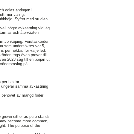
och odlas antingen i
ett mer vanligt
ubbhöjd. Syftet med studien
r vall högre avkastning vid låg
utarmas och återväxten
r om Jönköping. Förstaskörden
rna som undersöktes var 5,
s per hektar, för varje led.
örden togs även prover till
en 2023 såg till en början ut
tt väderomslag på
 per hektar.
 ge ungefär samma avkastning
ch behovet av mängd foder
e grown either as pure stands
hts may become more common,
ight. The purpose of the