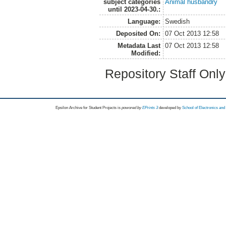
subject categories
Animal husbandry
until 2023-04-30.:
Language:
Swedish
Deposited On:
07 Oct 2013 12:58
Metadata Last
07 Oct 2013 12:58
Modified:
Repository Staff Onl
Epsilon Archive for Student Projects is
powored by
EPrints 3
developed by
School of Electronics an