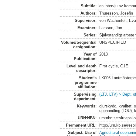
Subtitle:
en intervju av kommu
Authors:
Thuresson, Josefin
Supervisor:
von Wachenfelt, Ev
Examiner:
Larsson, Jan
Series:
Självständigt arbete
Volume/Sequential
UNSPECIFIED
designation:
Year of
2013
Publication:
Level and depth
First cycle, G1E
descriptor:
Student's
LK006 Lantmästarpr
programme
affiliation:
Supervising
(LTJ, LTV) > Dept. 
department:
Keywords:
djurskydd, kvalitet, 
upphandling (LOU), 
URN:NBN:
urn:nbn:se:slu:epsil
Permanent URL:
http://urn.kb.se/res
Subject. Use of
Agricultural economi