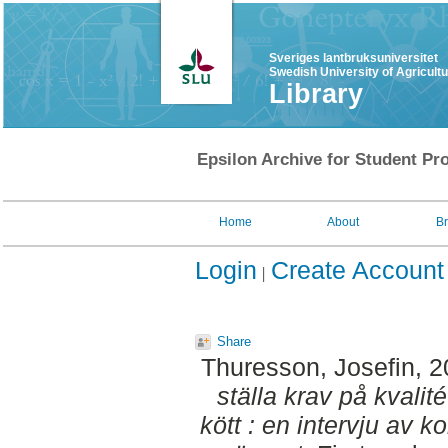
Sveriges lantbruksuniversitet
Swedish University of Agricult
Library
Epsilon Archive for Student Pro
Home
About
B
Login
Create Account
Share
Thuresson, Josefin
, 
ställa krav på kvalit
kött : en intervju av k