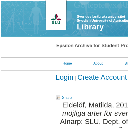
Sveriges lantbruksuniversitet
Swedish University of Agricult
Library
Epsilon Archive for Student Pro
Home
About
B
Login
Create Account
Share
Eidelöf, Matilda
, 20
möjliga arter för sve
Alnarp: SLU, Dept. o