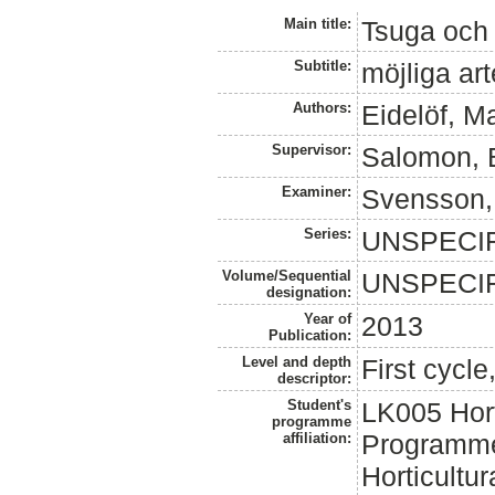
Main title:
Tsuga och
Subtitle:
möjliga art
Authors:
Eidelöf, Ma
Supervisor:
Salomon, 
Examiner:
Svensson,
Series:
UNSPECI
Volume/Sequential
UNSPECI
designation:
Year of
2013
Publication:
Level and depth
First cycl
descriptor:
Student's
LK005 Hor
programme
Programme
affiliation:
Horticultur