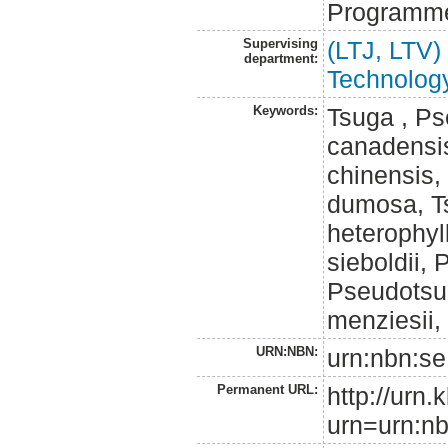
Programm
Supervising
(LTJ, LTV)
department:
Technolog
Keywords:
Tsuga , P
canadensis
chinensis,
dumosa, Ts
heterophyl
sieboldii,
Pseudotsu
menziesii,
URN:NBN:
urn:nbn:se
Permanent URL:
http://urn.
urn=urn:nb