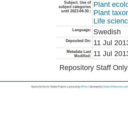
Subject. Use of
Plant ecol
subject categories
Plant tax
until 2023-04-30.:
Life scien
Language:
Swedish
Deposited On:
11 Jul 201
Metadata Last
11 Jul 201
Modified:
Repository Staff Onl
Epsilon Archive for Student Projects is
powored by
EPrints 3
developed by
School of Electronics an