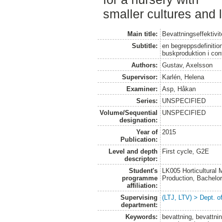
smaller cultures and 
Main title:
Bevattningseffektivit
Subtitle:
en begreppsdefinitio
buskproduktion i con
Authors:
Gustav, Axelsson
Supervisor:
Karlén, Helena
Examiner:
Asp, Håkan
Series:
UNSPECIFIED
Volume/Sequential
UNSPECIFIED
designation:
Year of
2015
Publication:
Level and depth
First cycle, G2E
descriptor:
Student's
LK005 Horticultural
programme
Production, Bachel
affiliation:
Supervising
(LTJ, LTV) > Dept. 
department:
Keywords:
bevattning, bevattni