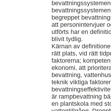
bevattningssystemen 
bevattningssystemen r
begreppet bevattningse
att personintervjuer 
utförts har en definiti
blivit tydlig.
Kärnan av definitione
rätt plats, vid rätt ti
faktorerna; kompeten
ekonomi, att prioriter
bevattning, vattenhus
teknik viktiga faktorer
bevattningseffektivite
är rampbevattning bäs
en plantskola med sto
vattentillgång. Dropp