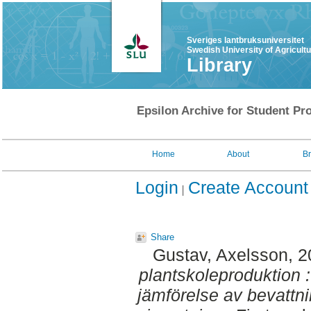
Sveriges lantbruksuniversitet
Swedish University of Agricult
Library
Epsilon Archive for Student Pro
Home
About
B
Login
Create Account
Share
Gustav, Axelsson
, 
plantskoleproduktion 
jämförelse av bevattn