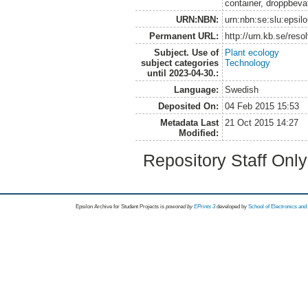
container, droppbeva
URN:NBN:
urn:nbn:se:slu:epsil
Permanent URL:
http://urn.kb.se/res
Subject. Use of
Plant ecology
subject categories
Technology
until 2023-04-30.:
Language:
Swedish
Deposited On:
04 Feb 2015 15:53
Metadata Last
21 Oct 2015 14:27
Modified:
Repository Staff Onl
Epsilon Archive for Student Projects is
powored by
EPrints 3
developed by
School of Electronics an