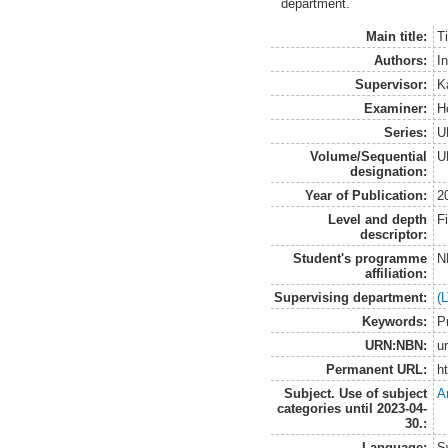
department.
Main title:
Ti
Authors:
I
Supervisor:
K
Examiner:
H
Series:
U
Volume/Sequential
U
designation:
Year of Publication:
2
Level and depth
F
descriptor:
Student's programme
N
affiliation:
Supervising department:
(
Keywords:
P
URN:NBN:
u
Permanent URL:
h
Subject. Use of subject
A
categories until 2023-04-
30.:
Language:
S