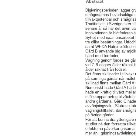
Abstract
Digivningsperioden lägger gr
smågrisarnas huvudsakliga en
tillväxtpotential och smågris
Traditionellt i Sverige sker 
senare år så har det även ut
innovationen är blötfoderanlä
Syftet med examensarbetet har
tre olika besättningar. Utfod
samt WEDA Nutrix blötfoder
Gård B använde sig av mjölkk
hand med torrfoder.
Vägning genomfördes tre gån
vid 7–9 dagars ålder räknat 
ålder räknat från födsel.
Det finns skillnader i tillv
på samtliga gårdar når målet 
skillnad finns mellan Gård A
Numeriskt hade Gård A hade 
hade en kraftig tillväxt mell
mjölkkoppar avtog tillväxten
andra gårdarna. Gård C hade
avvänjningsvikt. Slutresultat
vägningstillfället, där småg
på övriga gårdar.
För att kunna dra ytterligar
studier på den fortsatta tillv
effekterna påverkar grisarna 
mer än i grisningsavdelninge