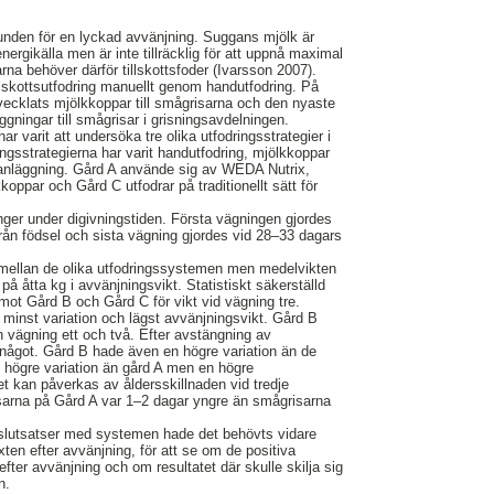
unden för en lyckad avvänjning. Suggans mjölk är
ergikälla men är inte tillräcklig för att uppnå maximal
arna behöver därför tillskottsfoder (Ivarsson 2007).
tillskottsutfodring manuellt genom handutfodring. På
vecklats mjölkkoppar till smågrisarna och den nyaste
ggningar till smågrisar i grisningsavdelningen.
 varit att undersöka tre olika utfodringsstrategier i
ringsstrategierna har varit handutfodring, mjölkkoppar
anläggning. Gård A använde sig av WEDA Nutrix,
oppar och Gård C utfodrar på traditionellt sätt för
ger under digivningstiden. Första vägningen gjordes
från födsel och sista vägning gjordes vid 28–33 dagars
äxt mellan de olika utfodringssystemen men medelvikten
på åtta kg i avvänjningsvikt. Statistiskt säkerställd
 mot Gård B och Gård C för vikt vid vägning tre.
minst variation och lägst avvänjningsvikt. Gård B
an vägning ett och två. Efter avstängning av
 något. Gård B hade även en högre variation än de
 högre variation än gård A men en högre
et kan påverkas av åldersskillnaden vid tredje
risarna på Gård A var 1–2 dagar yngre än smågrisarna
e slutsatser med systemen hade det behövts vidare
äxten efter avvänjning, för att se om de positiva
efter avvänjning och om resultatet där skulle skilja sig
n.