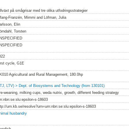
llväxt på smågrisar med tre olika utfodringsstrategier
nfang-Franzén, Mimmi
and
Löfman, Julia
arlsson, Elin
örndahl, Torsten
NSPECIFIED
NSPECIFIED
022
irst cycle, G1E
K010 Agricultural and Rural Management, 180.0hp
LTJ, LTV) > Dept. of Biosystems and Technology (from 130101)
re-weaning, milking cups, weda nutrix, growth, different feeding strategy
rn:nbn:se:slu:epsilon-s-18603
ttp://urn.kb.se/resolve?urn=urn:nbn:se:slu:epsilon-s-18603
nimal husbandry
wedish