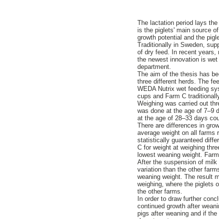
The lactation period lays th
is the piglets' main source 
growth potential and the pig
Traditionally in Sweden, su
of dry feed. In recent years,
the newest innovation is wet f
department.
The aim of the thesis has bee
three different herds. The f
WEDA Nutrix wet feeding sy
cups and Farm C traditionall
Weighing was carried out thre
was done at the age of 7–9 
at the age of 28–33 days cou
There are differences in gro
average weight on all farms 
statistically guaranteed di
C for weight at weighing thre
lowest weaning weight. Farm
After the suspension of milk
variation than the other farm
weaning weight. The result m
weighing, where the piglets 
the other farms.
In order to draw further conc
continued growth after weanin
pigs after weaning and if the