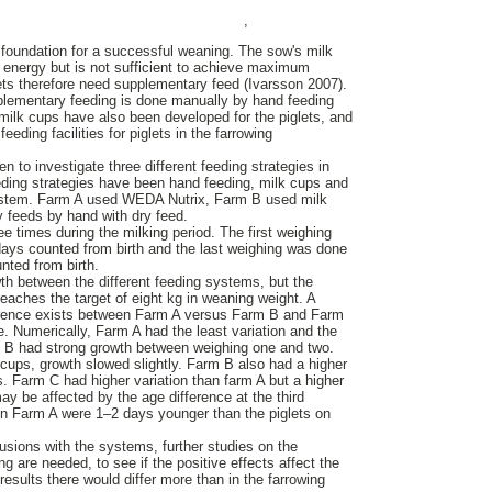
,
e foundation for a successful weaning. The sow's milk
of energy but is not sufficient to achieve maximum
lets therefore need supplementary feed (Ivarsson 2007).
pplementary feeding is done manually by hand feeding
 milk cups have also been developed for the piglets, and
eeding facilities for piglets in the farrowing
n to investigate three different feeding strategies in
eeding strategies have been hand feeding, milk cups and
stem. Farm A used WEDA Nutrix, Farm B used milk
y feeds by hand with dry feed.
e times during the milking period. The first weighing
days counted from birth and the last weighing was done
nted from birth.
wth between the different feeding systems, but the
reaches the target of eight kg in weaning weight. A
fference exists between Farm A versus Farm B and Farm
e. Numerically, Farm A had the least variation and the
 B had strong growth between weighing one and two.
 cups, growth slowed slightly. Farm B also had a higher
s. Farm C had higher variation than farm A but a higher
ay be affected by the age difference at the third
on Farm A were 1–2 days younger than the piglets on
lusions with the systems, further studies on the
g are needed, to see if the positive effects affect the
 results there would differ more than in the farrowing