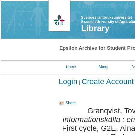
Sveriges lantbruksuniversitet
Swedish University of Agricult
Library
Epsilon Archive for Student Pro
Home
About
B
Login
Create Account
Share
Granqvist, To
informationskälla : en
First cycle, G2E. Aln