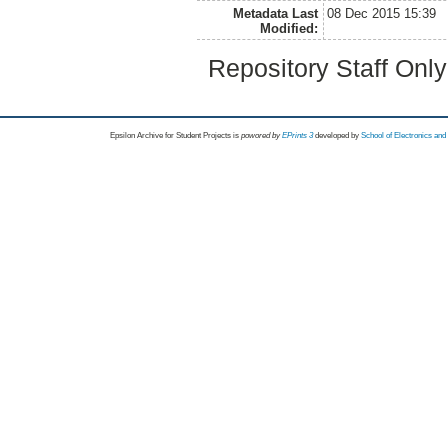
Metadata Last
08 Dec 2015 15:39
Modified:
Repository Staff Onl
Epsilon Archive for Student Projects is
powored by
EPrints 3
developed by
School of Electronics an