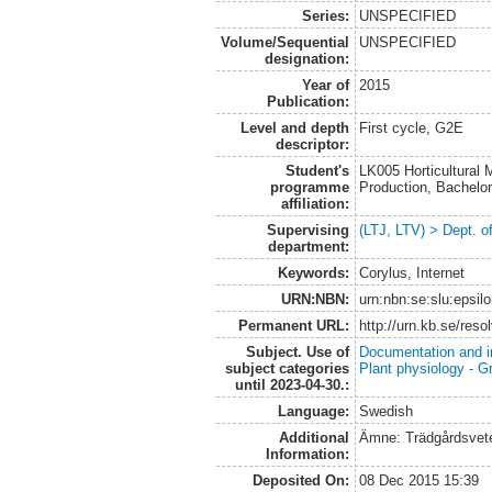
Series:
UNSPECIFIED
Volume/Sequential
UNSPECIFIED
designation:
Year of
2015
Publication:
Level and depth
First cycle, G2E
descriptor:
Student's
LK005 Horticultural
programme
Production, Bachel
affiliation:
Supervising
(LTJ, LTV) > Dept. 
department:
Keywords:
Corylus, Internet
URN:NBN:
urn:nbn:se:slu:epsil
Permanent URL:
http://urn.kb.se/res
Subject. Use of
Documentation and i
subject categories
Plant physiology - 
until 2023-04-30.:
Language:
Swedish
Additional
Ämne: Trädgårdsvet
Information:
Deposited On:
08 Dec 2015 15:39