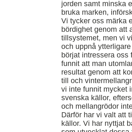
jorden samt minska e
bruka marken, införsk
Vi tycker oss märka e
bördighet genom att 
tillsystemet, men vi v
och uppnå ytterligare 
börjat intressera oss 
funnit att man utoml
resultat genom att k
till och vintermellang
vi inte funnit mycket 
svenska källor, efters
och mellangrödor inte 
Därför har vi valt att 
källor. Vi har nyttjat
som utvecklat dessa 