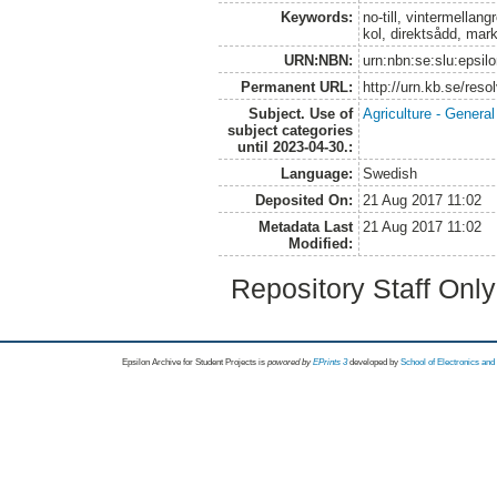
Keywords:
no-till, vintermellan
kol, direktsådd, mark
URN:NBN:
urn:nbn:se:slu:epsil
Permanent URL:
http://urn.kb.se/res
Subject. Use of
Agriculture - Genera
subject categories
until 2023-04-30.:
Language:
Swedish
Deposited On:
21 Aug 2017 11:02
Metadata Last
21 Aug 2017 11:02
Modified:
Repository Staff Onl
Epsilon Archive for Student Projects is
powored by
EPrints 3
developed by
School of Electronics an