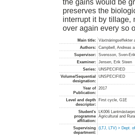
the gains would be gre
preserves the biologi
interrupt it by tillage,
over again every so o
Main title:
Växtnäringseffekter a
Authors:
Campbell, Andreas
a
Supervisor:
Svensson, Sven-Eri
Examiner:
Jensen, Erik Steen
Series:
UNSPECIFIED
Volume/Sequential
UNSPECIFIED
designation:
Year of
2017
Publication:
Level and depth
First cycle, G1E
descriptor:
Student's
LK006 Lantmästarpr
programme
Agricultural and Ru
affiliation:
Supervising
(LTJ, LTV) > Dept. 
department: