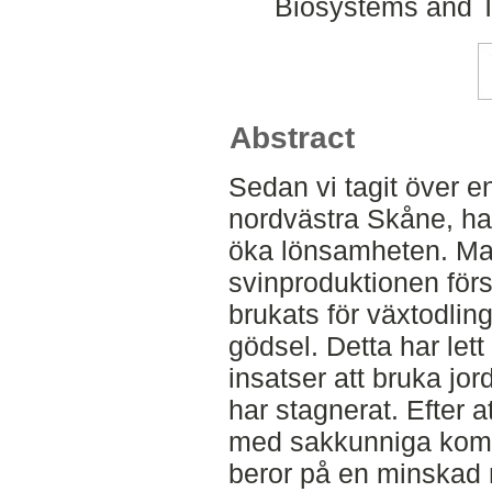
Biosystems and T
Abstract
Sedan vi tagit över e
nordvästra Skåne, har v
öka lönsamheten. Ma
svinproduktionen förs
brukats för växtodling
gödsel. Detta har lett t
insatser att bruka jo
har stagnerat. Efter 
med sakkunniga kom vi 
beror på en minskad m