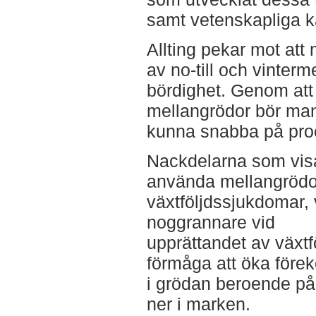
samt vetenskapliga kä
Allting pekar mot at
av no-till och vinter
bördighet. Genom att
mellangrödor bör ma
kunna snabba på pro
Nackdelarna som visa
använda mellangrödo
växtföljdssjukdomar, 
noggrannare vid
upprättandet av växtföl
förmåga att öka före
i grödan beroende på 
ner i marken.