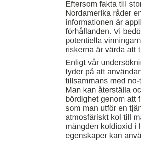
Eftersom fakta till st
Nordamerika råder en
informationen är appl
förhållanden. Vi bed
potentiella vinningarn
riskerna är värda att t
Enligt vår undersökn
tyder på att använda
tillsammans med no-ti
Man kan återställa o
bördighet genom att f
som man utför en tjän
atmosfäriskt kol till
mängden koldioxid i l
egenskaper kan anvä