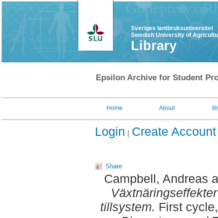
Sveriges lantbruksuniversitet
Swedish University of Agricult
Library
Epsilon Archive for Student Pro
Home
About
B
Login
Create Account
Share
Campbell, Andreas
a
Växtnäringseffekter
tillsystem.
First cycle