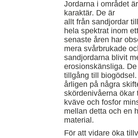
Jordarna i området är 
karaktär. De är
allt från sandjordar ti
hela spektrat inom e
senaste åren har obser
mera svårbrukade oc
sandjordarna blivit m
erosionskänsliga. De 
tillgång till biogödsel
årligen på några skift
skördenivåerna ökar tr
kväve och fosfor minsk
mellan detta och en hö
material.
För att vidare öka til