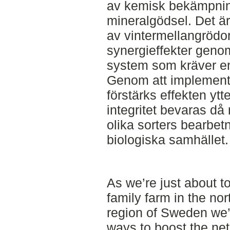
av kemisk bekämpning
mineralgödsel. Det är
av vintermellangrödor 
synergieffekter genom
system som kräver en
Genom att implementer
förstärks effekten yt
integritet bevaras då
olika sorters bearbe
biologiska samhället.
As we’re just about t
family farm in the no
region of Sweden we’r
ways to boost the net