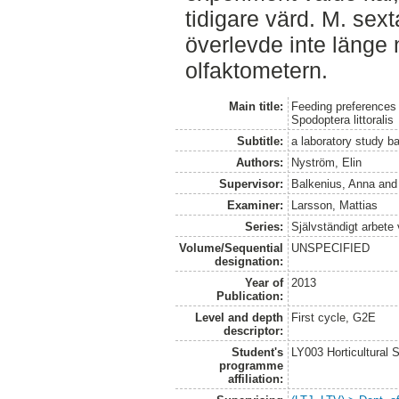
tidigare värd. M. sex
överlevde inte länge n
olfaktometern.
Main title:
Feeding preferences
Spodoptera littoralis
Subtitle:
a laboratory study b
Authors:
Nyström, Elin
Supervisor:
Balkenius, Anna
an
Examiner:
Larsson, Mattias
Series:
Självständigt arbete
Volume/Sequential
UNSPECIFIED
designation:
Year of
2013
Publication:
Level and depth
First cycle, G2E
descriptor:
Student's
LY003 Horticultura
programme
affiliation: