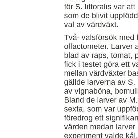
för S. littoralis var a
som de blivit uppfödda
val av värdväxt.
Två- valsförsök med l
olfactometer. Larver 
blad av raps, tomat, po
fick i testet göra ett v
mellan värdväxter ba
gällde larverna av S. 
av vignaböna, bomull, 
Bland de larver av M.
sexta, som var uppföd
föredrog ett signifikan
värden medan larver av
experiment valde kål,