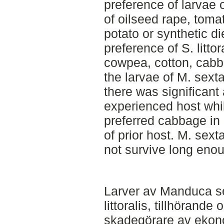
preference of larvae 
of oilseed rape, toma
potato or synthetic di
preference of S. littor
cowpea, cotton, cabb
the larvae of M. sexta
there was significant a
experienced host while
preferred cabbage in 
of prior host. M. sext
not survive long enou
Larver av Manduca s
littoralis, tillhörand
skadegörare av ekono