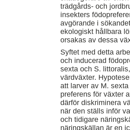
trädgårds- och jordb
insekters födoprefer
avgörande i sökandet
ekologiskt hållbara 
orsakas av dessa väx
Syftet med detta arbe
och inducerad födopr
sexta och S. littorali
värdväxter. Hypotese
att larver av M. sext
preferens för växter 
därför diskriminera v
när den ställs inför v
och tidigare näringsk
näringskällan är en i