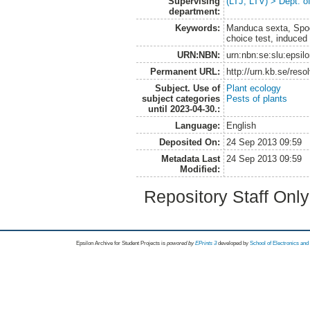
Supervising
(LTJ, LTV) > Dept. 
department:
Keywords:
Manduca sexta, Spodop
choice test, induced
URN:NBN:
urn:nbn:se:slu:epsil
Permanent URL:
http://urn.kb.se/res
Subject. Use of
Plant ecology
subject categories
Pests of plants
until 2023-04-30.:
Language:
English
Deposited On:
24 Sep 2013 09:59
Metadata Last
24 Sep 2013 09:59
Modified:
Repository Staff Onl
Epsilon Archive for Student Projects is
powored by
EPrints 3
developed by
School of Electronics an