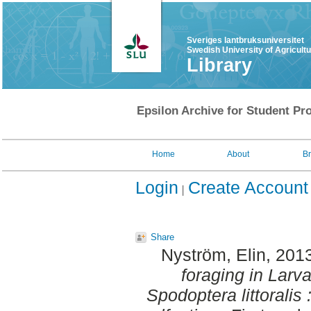
Sveriges lantbruksuniversitet
Swedish University of Agricult
Library
Epsilon Archive for Student Pro
Home
About
B
Login
Create Account
Share
Nyström, Elin
, 201
foraging in Lar
Spodoptera littoralis