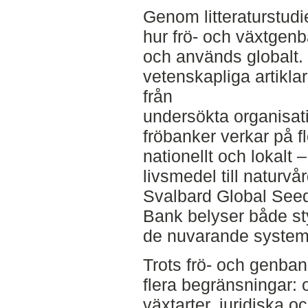
Genom litteraturstud
hur frö- och växtgen
och används globalt.
vetenskapliga artiklar
från
undersökta organisati
fröbanker verkar på fl
nationellt och lokalt –
livsmedel till naturv
Svalbard Global Seed
Bank belyser både st
de nuvarande system
Trots frö- och genbank
flera begränsningar: o
växtarter, juridiska o