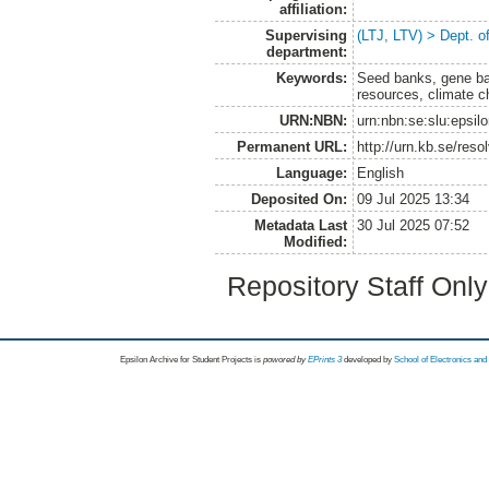
affiliation:
Supervising
(LTJ, LTV) > Dept. 
department:
Keywords:
Seed banks, gene bank
resources, climate c
URN:NBN:
urn:nbn:se:slu:epsil
Permanent URL:
http://urn.kb.se/res
Language:
English
Deposited On:
09 Jul 2025 13:34
Metadata Last
30 Jul 2025 07:52
Modified:
Repository Staff Onl
Epsilon Archive for Student Projects is
powored by
EPrints 3
developed by
School of Electronics an