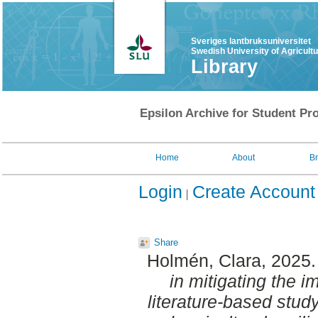
Sveriges lantbruksuniversitet
Swedish University of Agricult
Library
Epsilon Archive for Student Pro
Home
About
B
Login
Create Account
Share
Holmén, Clara
, 2025
in mitigating the i
literature-based stud