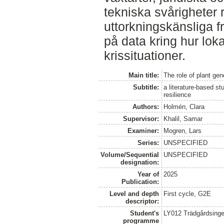
tekniska svårigheter re
uttorkningskänsliga f
på data kring hur lok
krissituationer.
Main title:
The role of plant ge
Subtitle:
a literature-based st
resilience
Authors:
Holmén, Clara
Supervisor:
Khalil, Samar
Examiner:
Mogren, Lars
Series:
UNSPECIFIED
Volume/Sequential
UNSPECIFIED
designation:
Year of
2025
Publication:
Level and depth
First cycle, G2E
descriptor:
Student's
LY012 Trädgårdsinge
programme