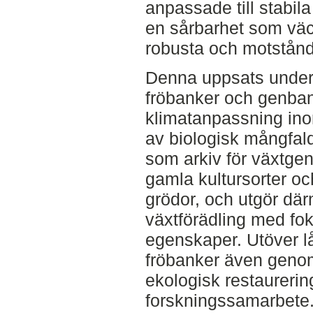
anpassade till stabila
en sårbarhet som vä
robusta och motstånd
Denna uppsats unders
fröbanker och genbank
klimatanpassning ino
av biologisk mångfal
som arkiv för växtgen
gamla kultursorter och
grödor, och utgör där
växtförädling med fok
egenskaper. Utöver lå
fröbanker även genom
ekologisk restaurering
forskningssamarbete